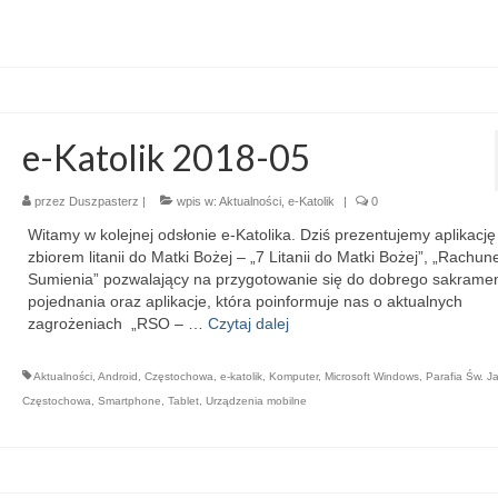
e-Katolik 2018-05
przez
Duszpasterz
|
wpis w:
Aktualności
,
e-Katolik
|
0
Witamy w kolejnej odsłonie e-Katolika. Dziś prezentujemy aplikację
zbiorem litanii do Matki Bożej – „7 Litanii do Matki Bożej”, „Rachun
Sumienia” pozwalający na przygotowanie się do dobrego sakrame
pojednania oraz aplikacje, która poinformuje nas o aktualnych
zagrożeniach „RSO – …
Czytaj dalej
Aktualności
,
Android
,
Częstochowa
,
e-katolik
,
Komputer
,
Microsoft Windows
,
Parafia Św. J
Częstochowa
,
Smartphone
,
Tablet
,
Urządzenia mobilne