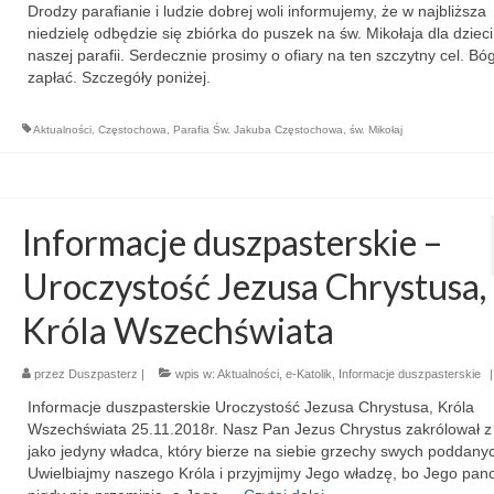
Drodzy parafianie i ludzie dobrej woli informujemy, że w najbliższa
niedzielę odbędzie się zbiórka do puszek na św. Mikołaja dla dzieci
naszej parafii. Serdecznie prosimy o ofiary na ten szczytny cel. Bó
zapłać. Szczegóły poniżej.
Aktualności
,
Częstochowa
,
Parafia Św. Jakuba Częstochowa
,
św. Mikołaj
Informacje duszpasterskie –
Uroczystość Jezusa Chrystusa,
Króla Wszechświata
przez
Duszpasterz
|
wpis w:
Aktualności
,
e-Katolik
,
Informacje duszpasterskie
|
Informacje duszpasterskie Uroczystość Jezusa Chrystusa, Króla
Wszechświata 25.11.2018r. Nasz Pan Jezus Chrystus zakrólował z
jako jedyny władca, który bierze na siebie grzechy swych poddany
Uwielbiajmy naszego Króla i przyjmijmy Jego władzę, bo Jego pan