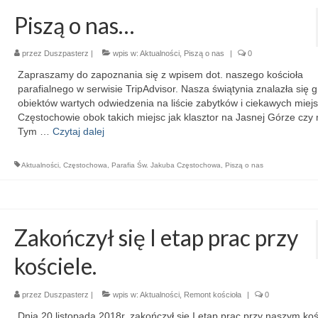
Piszą o nas…
przez
Duszpasterz
|
wpis w:
Aktualności
,
Piszą o nas
|
0
Zapraszamy do zapoznania się z wpisem dot. naszego kościoła
parafialnego w serwisie TripAdvisor. Nasza świątynia znalazła się g
obiektów wartych odwiedzenia na liście zabytków i ciekawych miej
Częstochowie obok takich miejsc jak klasztor na Jasnej Górze czy
Tym …
Czytaj dalej
Aktualności
,
Częstochowa
,
Parafia Św. Jakuba Częstochowa
,
Piszą o nas
Zakończył się I etap prac przy
kościele.
przez
Duszpasterz
|
wpis w:
Aktualności
,
Remont kościoła
|
0
Dnia 20 listopada 2018r. zakończył się I etap prac przy naszym koś