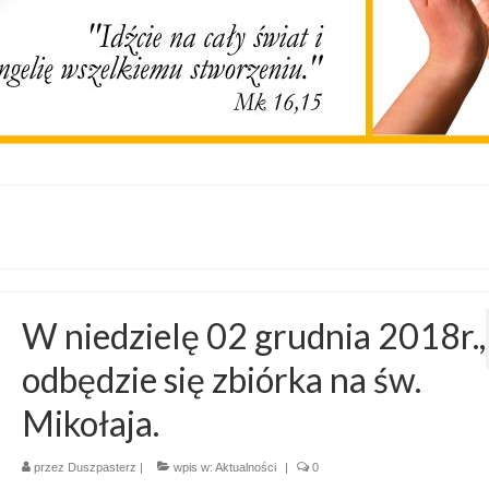
W niedzielę 02 grudnia 2018r.,
odbędzie się zbiórka na św.
Mikołaja.
przez
Duszpasterz
|
wpis w:
Aktualności
|
0