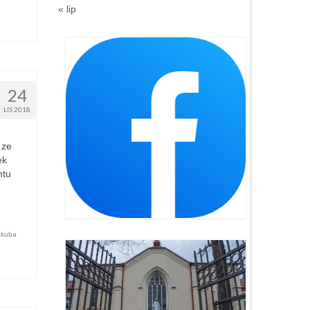
« lip
24
LIS 2018
 ze
ek
ntu
akuba