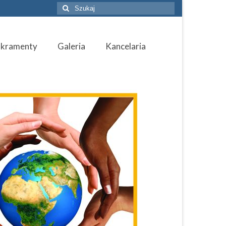
Szuklaj
w:
akramenty
Galeria
Kancelaria