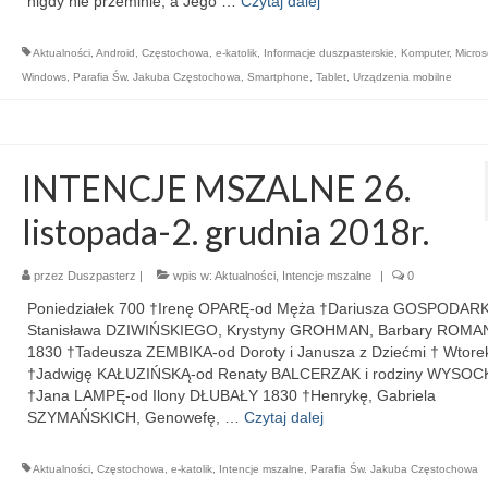
nigdy nie przeminie, a Jego …
Czytaj dalej
Aktualności
,
Android
,
Częstochowa
,
e-katolik
,
Informacje duszpasterskie
,
Komputer
,
Micros
Windows
,
Parafia Św. Jakuba Częstochowa
,
Smartphone
,
Tablet
,
Urządzenia mobilne
INTENCJE MSZALNE 26.
listopada-2. grudnia 2018r.
przez
Duszpasterz
|
wpis w:
Aktualności
,
Intencje mszalne
|
0
Poniedziałek 700 †Irenę OPARĘ-od Męża †Dariusza GOSPODAR
Stanisława DZIWIŃSKIEGO, Krystyny GROHMAN, Barbary ROMA
1830 †Tadeusza ZEMBIKA-od Doroty i Janusza z Dziećmi † Wtore
†Jadwigę KAŁUZIŃSKĄ-od Renaty BALCERZAK i rodziny WYSOC
†Jana LAMPĘ-od Ilony DŁUBAŁY 1830 †Henrykę, Gabriela
SZYMAŃSKICH, Genowefę, …
Czytaj dalej
Aktualności
,
Częstochowa
,
e-katolik
,
Intencje mszalne
,
Parafia Św. Jakuba Częstochowa