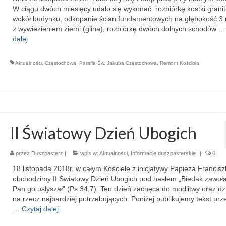
W ciągu dwóch miesięcy udało się wykonać: rozbiórkę kostki grani
wokół budynku, odkopanie ścian fundamentowych na głębokość 3
z wywiezieniem ziemi (glina), rozbiórkę dwóch dolnych schodów 
dalej
Aktualności
,
Częstochowa
,
Parafia Św. Jakuba Częstochowa
,
Remont Kościoła
II Światowy Dzień Ubogich
przez
Duszpasterz
|
wpis w:
Aktualności
,
Informacje duszpasterskie
|
0
18 listopada 2018r. w całym Kościele z inicjatywy Papieża Francisz
obchodzimy II Światowy Dzień Ubogich pod hasłem „Biedak zawoła
Pan go usłyszał” (Ps 34,7). Ten dzień zachęca do modlitwy oraz dz
na rzecz najbardziej potrzebujących. Poniżej publikujemy tekst prz
…
Czytaj dalej