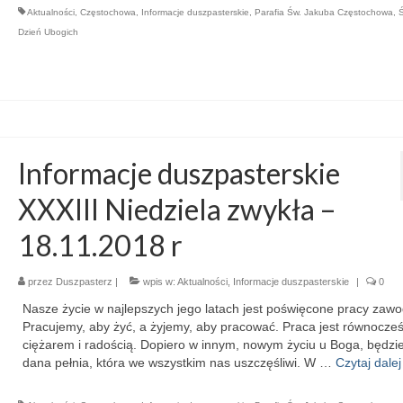
Aktualności
,
Częstochowa
,
Informacje duszpasterskie
,
Parafia Św. Jakuba Częstochowa
,
Dzień Ubogich
Informacje duszpasterskie
XXXIII Niedziela zwykła –
18.11.2018 r
przez
Duszpasterz
|
wpis w:
Aktualności
,
Informacje duszpasterskie
|
0
Nasze życie w najlepszych jego latach jest poświęcone pracy zaw
Pracujemy, aby żyć, a żyjemy, aby pracować. Praca jest równocześ
ciężarem i radością. Dopiero w innym, nowym życiu u Boga, będz
dana pełnia, która we wszystkim nas uszczęśliwi. W …
Czytaj dalej