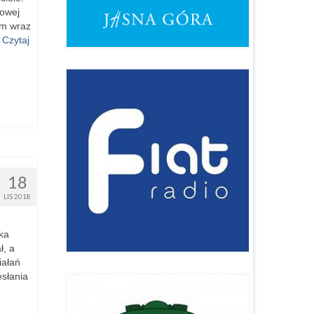
towej
 m wraz
…
Czytaj
18
LIS 2018
ka
ł, a
iałań
esłania