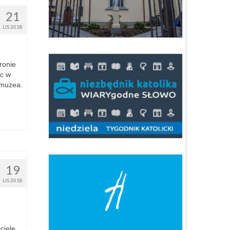
21
LIS 2018
ronie
sc w
 muzea.
19
LIS 2018
ciele.