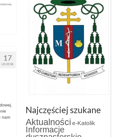
Światowy
17
LIS 2018
odowej.
Najczęściej szukane
nie
ie nam
Aktualności
e-Katolik
Informacje
duszpasterskie