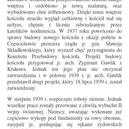
Apostoła w Częstochowie 2019
wnętrza i ozdobiono je nową malaturą, oraz
wybudowano chór żelbetonowy. Dzięki temu wnętrze
Imieniny Ks. Proboszcza 2019
kościoła straciło wygląd cerkiewny i kościół stał się
miłym, chętnie i licznie odwiedzanym przez
Narodowy Dzień Pamięci “Żołnierzy
katolików śródmieścia. W 1937 roku powrócono do
Wyklętych” 2019
sprawy budowy nowego kościoła z okazji pobytu w
Częstochowie premiera rządu p. gen. Sławoja
Pielęgnacja drzew
Składkowskiego, który wyraził chęć przystąpienia do
Komitetu Przebudowy kościoła. Projekt budowy
Nasza parafia z lotu ptaka
kościoła przygotował p. arch. Zygmunt Gawlik z
Stare fotografie
Krakowa. Jednak ten jego plan nie otrzymał
zatwierdzenia i w połowie 1939 r. p. arch. Gawlik
Galerie 2018
przedstawił drugi projekt, który 18 lipca 1939 r. został
zatwierdzony.
Pasterka 2018
W sierpniu 1939 r. rozpoczęto roboty ziemne. Jednak
Remont kościoła
wszelkie prace zostały przerwane z chwilą wybuchu II
wojny światowej. Niemcy, uważając wykonane już
100 lecie Niepodległości
częściowo wykopy pod fundamenty za rowy obronne,
zasypali je, posługując się rękami żydowskich
Bal Wszystkich Świętych 2018