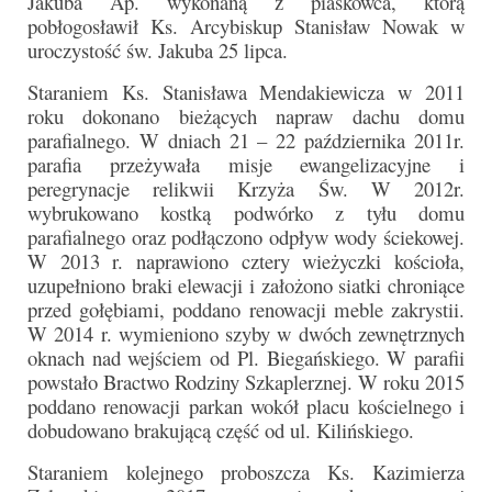
Jakuba Ap. wykonaną z piaskowca, którą
pobłogosławił Ks. Arcybiskup Stanisław Nowak w
uroczystość św. Jakuba 25 lipca.
Staraniem Ks. Stanisława Mendakiewicza w 2011
roku dokonano bieżących napraw dachu domu
parafialnego. W dniach 21 – 22 października 2011r.
parafia przeżywała misje ewangelizacyjne i
peregrynacje relikwii Krzyża Św. W 2012r.
wybrukowano kostką podwórko z tyłu domu
parafialnego oraz podłączono odpływ wody ściekowej.
W 2013 r. naprawiono cztery wieżyczki kościoła,
uzupełniono braki elewacji i założono siatki chroniące
przed gołębiami, poddano renowacji meble zakrystii.
W 2014 r. wymieniono szyby w dwóch zewnętrznych
oknach nad wejściem od Pl. Biegańskiego. W parafii
powstało Bractwo Rodziny Szkaplerznej. W roku 2015
poddano renowacji parkan wokół placu kościelnego i
dobudowano brakującą część od ul. Kilińskiego.
Staraniem kolejnego proboszcza Ks. Kazimierza