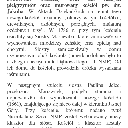
pielgrzymów oraz murowany kościół pw. św.
e-Katolik
Jakuba
. W Aktach Dziekańskich na temat tego
Nabożeństwa
nowego kościoła czytamy: „ołtarzy w tym kościółku,
drewnianych, ozdobnych, porządnych, malaturą
Nabożeństwa różne
ozdobnych trzy”. W 1786 r. przy tym kościele
osiedliły się Siostry Mariawitki, które zajmowały się
Pogrzeb katolicki
wychowaniem młodzieży żeńskiej oraz opieką nad
chorymi. Siostry zamieszkiwały w domu
Sakramenty
usytuowanym obok kościoła (prawdopodobnie było to
u zbiegu obecnych ulic Dąbrowskiego i al. NMP). Od
Sakrament chrztu
ich domu do kościoła prowadziła dróżka wysadzana
jaśminami.
Sakrament eucharystii
W następnym stuleciu siostra Paulina Jelec,
Sakrament bierzmowania
przełożona Mariawitek, podjęła starania i
doprowadziła do wybudowania nowego kościoła
Sakrament pojednania
(1861), znajdującego się nieco dalej w kierunku Jasnej
Góry. Przy kościele, któremu nadano tytuł
Sakrament małżeństwa
Niepokalane Serce NMP został wybudowany nowy
Sakrament kapłaństwa
klasztor dla sióstr. Kościół i klasztor zostały