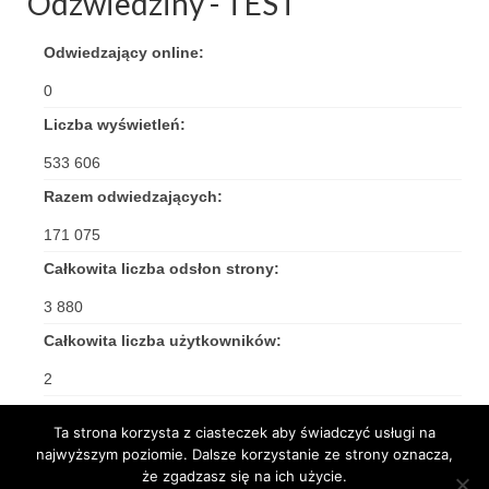
Odzwiedziny - TEST
Odwiedzający online:
0
Liczba wyświetleń:
533 606
Razem odwiedzających:
171 075
Całkowita liczba odsłon strony:
3 880
Całkowita liczba użytkowników:
2
Ta strona korzysta z ciasteczek aby świadczyć usługi na
najwyższym poziomie. Dalsze korzystanie ze strony oznacza,
że zgadzasz się na ich użycie.