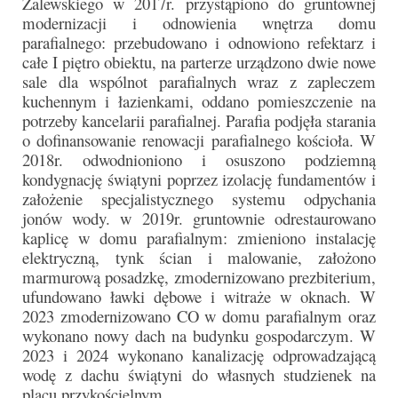
Zalewskiego w 2017r. przystąpiono do gruntownej
modernizacji i odnowienia wnętrza domu
parafialnego: przebudowano i odnowiono refektarz i
całe I piętro obiektu, na parterze urządzono dwie nowe
sale dla wspólnot parafialnych wraz z zapleczem
kuchennym i łazienkami, oddano pomieszczenie na
potrzeby kancelarii parafialnej. Parafia podjęła starania
o dofinansowanie renowacji parafialnego kościoła. W
2018r. odwodnioniono i osuszono podziemną
kondygnację świątyni poprzez izolację fundamentów i
założenie specjalistycznego systemu odpychania
jonów wody. w 2019r. gruntownie odrestaurowano
kaplicę w domu parafialnym: zmieniono instalację
elektryczną, tynk ścian i malowanie, założono
marmurową posadzkę, zmodernizowano prezbiterium,
ufundowano ławki dębowe i witraże w oknach. W
2023 zmodernizowano CO w domu parafialnym oraz
wykonano nowy dach na budynku gospodarczym. W
2023 i 2024 wykonano kanalizację odprowadzającą
wodę z dachu świątyni do własnych studzienek na
placu przykościelnym.