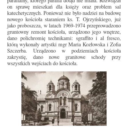
parafialny, którego parafia dotąd nie miała. Rozwiązał
on sprawę mieszkań dla księży oraz problem sal
katechetycznych. Ponieważ nie było nadziei na budowę
nowego kościoła staraniem ks. T. Ojrzyńskiego, już
jako proboszcza, w latach 1969-1974 przeprowadzono
gruntowny remont kościoła, urządzono jego wnętrze,
dano polichromię technikami: sgraffito i al fresco,
którą wykonały artystki mgr Maria Kozłowska i Zofia
Szczerba. Urządzono w podziemiach kościoła
zakrystię, dano nowe granitowe schody przy
wszystkich wejściach do kościoła.