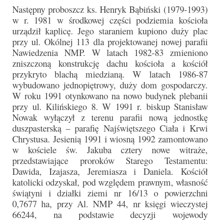
Następny proboszcz ks. Henryk Bąbiński (1979-1993)
w r. 1981 w środkowej części podziemia kościoła
urządził kaplicę. Jego staraniem kupiono duży plac
przy ul. Okólnej 113 dla projektowanej nowej parafii
Nawiedzenia NMP. W latach 1982-83 zmieniono
zniszczoną konstrukcję dachu kościoła a kościół
przykryto blachą miedzianą. W latach 1986-87
wybudowano jednopiętrowy, duży dom gospodarczy.
W roku 1991 otynkowano na nowo budynek plebanii
przy ul. Kilińskiego 8. W 1991 r. biskup Stanisław
Nowak wyłączył z terenu parafii nową jednostkę
duszpasterską – parafię Najświętszego Ciała i Krwi
Chrystusa. Jesienią 1991 i wiosną 1992 zamontowano
w kościele św. Jakuba cztery nowe witraże,
przedstawiające proroków Starego Testamentu:
Dawida, Izajasza, Jeremiasza i Daniela. Kościół
katolicki odzyskał, pod względem prawnym, własność
świątyni i działki ziemi nr 16/13 o powierzchni
0,7677 ha, przy Al. NMP 44, nr księgi wieczystej
66244, na podstawie decyzji wojewody