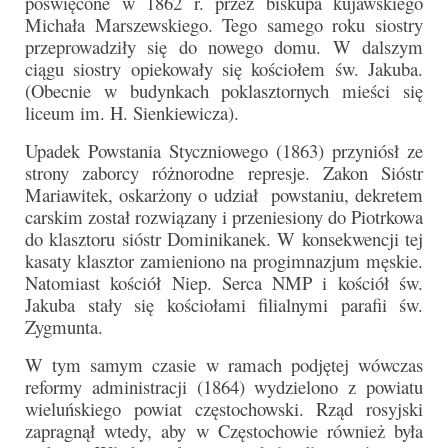
poświęcone w 1862 r. przez biskupa kujawskiego
Sakrament namaszczenia chorych
Michała Marszewskiego. Tego samego roku siostry
przeprowadziły się do nowego domu. W dalszym
Galeria
ciągu siostry opiekowały się kościołem św. Jakuba.
(Obecnie w budynkach poklasztornych mieści się
Galerie 2026
liceum im. H. Sienkiewicza).
Niedziela Palmowa 29.03.2026
Upadek Powstania Styczniowego (1863) przyniósł ze
strony zaborcy różnorodne represje. Zakon Sióstr
Wielki Czwartek 02.04.2026
Mariawitek, oskarżony o udział powstaniu, dekretem
carskim został rozwiązany i przeniesiony do Piotrkowa
Wielki Piątek 03.04.2026
do klasztoru sióstr Dominikanek. W konsekwencji tej
kasaty klasztor zamieniono na progimnazjum męskie.
Wielka Sobota 04.04.2026
Natomiast kościół Niep. Serca NMP i kościół św.
Jakuba stały się kościołami filialnymi parafii św.
Godzina Miłosierdzia 12.04.2026
Zygmunta.
Galerie 2025
W tym samym czasie w ramach podjętej wówczas
reformy administracji (1864) wydzielono z powiatu
Pożegnanie Ks. Mateusza 29.06.2025
wieluńskiego powiat częstochowski. Rząd rosyjski
Zakończenie Oktawy Bożego Ciała
zapragnął wtedy, aby w Częstochowie również była
26.06.2025