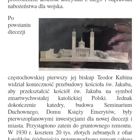
nabożeństwa dla wojska.
Pasterka 2019
Po
Triduum St. Kostka 2019
powstaniu
diecezji
Posługa Siostry Elekty
Uroczystość Św. Jakuba Ap 2019
Boże Ciało – 20 czerwca 2019
Pierwsza Komunia Święta 2019
częstochowskiej pierwszy jej biskup Teodor Kubina
widział konieczność przebudowy kościoła św. Jakuba,
Imieniny Ks Kanonika
aby przekształcić kościół św. Jakuba na symbol
zmartwychwstałej katolickiej Polski. Jednak
Wigilia Paschalna 2019
dokończenie katedry, budowa Seminarium
Duchownego, Domu Księży Emerytów, były
Wielki Piątek 2019
pierwszoplanowymi inwestycjami dla nowej diecezji i
Wielki Czwartek 2019
miasta. Przystąpiono zatem do gruntownego remontu.
W 1930 r. kosztem 20 tys. złotych zebranych z ofiar
Droga Krzyżowa w parafii św. Jakuba
katolików śródmieścia przeprowadzono remont całego