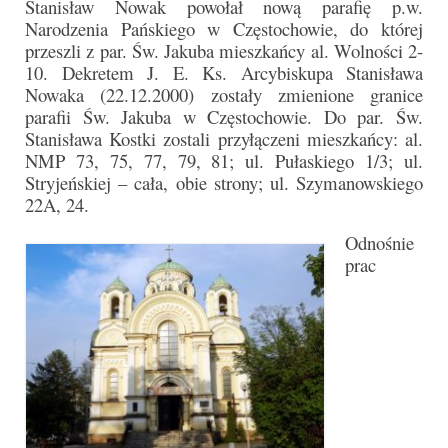
Stanisław Nowak powołał nową parafię p.w.
Narodzenia Pańskiego w Częstochowie, do której
przeszli z par. Św. Jakuba mieszkańcy al. Wolności 2-
10. Dekretem J. E. Ks. Arcybiskupa Stanisława
Nowaka (22.12.2000) zostały zmienione granice
parafii Św. Jakuba w Częstochowie. Do par. Św.
Stanisława Kostki zostali przyłączeni mieszkańcy: al.
NMP 73, 75, 77, 79, 81; ul. Pułaskiego 1/3; ul.
Stryjeńskiej – cała, obie strony; ul. Szymanowskiego
22A, 24.
Odnośnie
prac