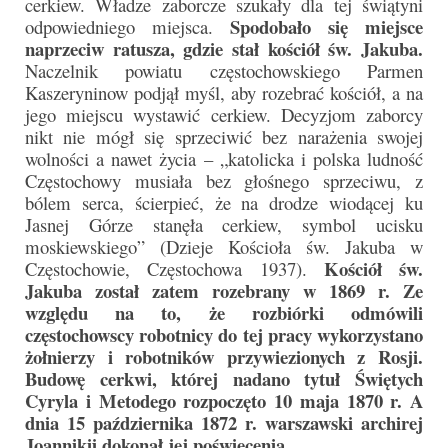
cerkiew. Władze zaborcze szukały dla tej świątyni
Spodobało się miejsce
odpowiedniego miejsca.
Galerie 2024
naprzeciw ratusza, gdzie stał kościół św. Jakuba.
Naczelnik powiatu częstochowskiego Parmen
Niedziela Palmowa 24.03.2024
Kaszeryninow podjął myśl, aby rozebrać kościół, a na
jego miejscu wystawić cerkiew. Decyzjom zaborcy
Wigilia Paschalna 30.03.2024
nikt nie mógł się sprzeciwić bez narażenia swojej
wolności a nawet życia – „katolicka i polska ludność
Odpust 2024
Częstochowy musiała bez głośnego sprzeciwu, z
bólem serca, ścierpieć, że na drodze wiodącej ku
Galerie 2023
Jasnej Górze stanęła cerkiew, symbol ucisku
moskiewskiego” (Dzieje Kościoła św. Jakuba w
Bierzmowanie 27.11.2023
Kościół św.
Częstochowie, Częstochowa 1937).
Odpust 2023
Jakuba został zatem rozebrany w 1869 r. Ze
względu na to, że rozbiórki odmówili
Zakończenie oktawy 2023
częstochowscy robotnicy do tej pracy wykorzystano
żołnierzy i robotników przywiezionych z Rosji.
Niedziela Palmowa 2023
Budowę cerkwi, której nadano tytuł Świętych
Cyryla i Metodego rozpoczęto 10 maja 1870 r. A
Galerie 2022
dnia 15 października 1872 r. warszawski archirej
Joannikij dokonał jej poświęcenia.