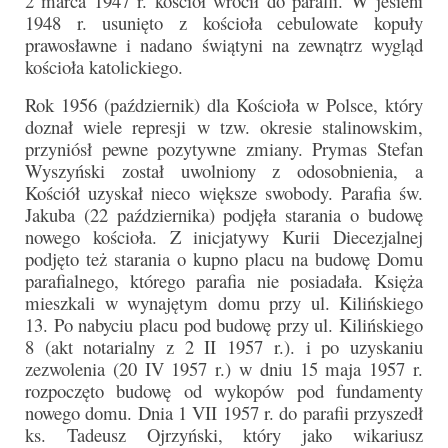
2 marca 1947 r. kościół wrócił do parafii. W jesieni
1948 r. usunięto z kościoła cebulowate kopuły
prawosławne i nadano świątyni na zewnątrz wygląd
kościoła katolickiego.
Rok 1956 (październik) dla Kościoła w Polsce, który
doznał wiele represji w tzw. okresie stalinowskim,
przyniósł pewne pozytywne zmiany. Prymas Stefan
Wyszyński został uwolniony z odosobnienia, a
Kościół uzyskał nieco większe swobody. Parafia św.
Jakuba (22 października) podjęła starania o budowę
nowego kościoła. Z inicjatywy Kurii Diecezjalnej
podjęto też starania o kupno placu na budowę Domu
parafialnego, którego parafia nie posiadała. Księża
mieszkali w wynajętym domu przy ul. Kilińskiego
13. Po nabyciu placu pod budowę przy ul. Kilińskiego
8 (akt notarialny z 2 II 1957 r.). i po uzyskaniu
zezwolenia (20 IV 1957 r.) w dniu 15 maja 1957 r.
rozpoczęto budowę od wykopów pod fundamenty
nowego domu. Dnia 1 VII 1957 r. do parafii przyszedł
ks. Tadeusz Ojrzyński, który jako wikariusz