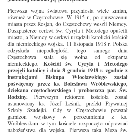
Pasterka 2022
Pierwsza wojna światowa przyniosła wiele zmian,
Bierzmowanie 24.10.2022r.
również w Częstochowie. W 1915 r., po opuszczeniu
miasta przez Rosjan, do Częstochowy weszli Niemcy.
Odpust 2022
Duszpasterze cerkwi św. Cyryla i Metodego opuścili
miasto, a Niemcy w cerkwi urządzili katolicki kościół
Złoty Jubileusz
dla niemieckiego wojska. 11 listopada 1918 r. Polska
odzyskała niepodległość, tego samego dnia
Pierwsza Komunia Św. – Gr 1
Częstochowa stała się wolna od okupanta
Pierwsza Komunia Św. – Gr 2
Kościół św. Cyryla i Metodego
niemieckiego.
przejęli katolicy i dnia 8 grudnia 1918 r. zgodnie z
Galerie 2021
instrukcjami Biskupa Włocławskiego został
poświęcony przez ks. Bolesława Wróblewskiego,
Pasterka 2021
dziekana częstochowskiego i proboszcza par. Św.
Rodziny.
Pierwszym rektorem kościoła został
Odpust 2021
ustanowiony ks. Józef Leśnik, prefekt Prywatnej
Szkoły Szudejki. Gdy w Częstochowie powstał
Kościół Stacyjny Wielkiego Postu 2021
garnizon wojskowy w porozumieniu z ks.
Wróblewskim w tym kościele rozpoczęto odprawiać
Pierwsza Komunia Święta
nabożeństwa dla wojska. Pierwsza taka Msza św.