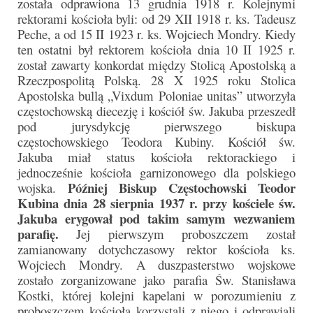
została odprawiona 13 grudnia 1918 r. Kolejnymi
Pierwsza Komunia Święta – Grupa 1
rektorami kościoła byli: od 29 XII 1918 r. ks. Tadeusz
Peche, a od 15 II 1923 r. ks. Wojciech Mondry. Kiedy
Pierwsza Komunia Święta – Grupa 2
ten ostatni był rektorem kościoła dnia 10 II 1925 r.
Pierwsza Komunia Święta – Grupa 3
został zawarty konkordat między Stolicą Apostolską a
Rzeczpospolitą Polską. 28 X 1925 roku Stolica
Boże Ciało
Apostolska bullą „Vixdum Poloniae unitas” utworzyła
częstochowską diecezję i kościół św. Jakuba przeszedł
Galerie 2020
pod jurysdykcję pierwszego biskupa
częstochowskiego Teodora Kubiny. Kościół św.
Uroczystość Św. Jakuba Apostoła 2020
Jakuba miał status kościoła rektorackiego i
jednocześnie kościoła garnizonowego dla polskiego
Wizytacja Kanoniczna 21.06.2020
Później Biskup Częstochowski Teodor
wojska.
Kubina dnia 28 sierpnia 1937 r. przy kościele św.
Boże Ciało 2020
Jakuba erygował pod takim samym wezwaniem
parafię.
Jej pierwszym proboszczem został
GODZINA ŚWIĘTA W ŚWIĘTO
MIŁOSIERDZIA BOŻEGO
zamianowany dotychczasowy rektor kościoła ks.
Wojciech Mondry. A duszpasterstwo wojskowe
Opłatek Wspólnot Parafialnych
zostało zorganizowane jako parafia Św. Stanisława
Kostki, której kolejni kapelani w porozumieniu z
Galerie 2019
proboszczem kościoła korzystali z niego i odprawiali