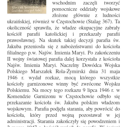
wschodnim zaczęli tworzyć
Standardy ochrony małoletnich
pomocnicze oddziały wojskowe
złożone głównie z ludności
ukraińskiej, również w Częstochowie (Stalag 367). Ta
okoliczność sprawiła, że władze okupacyjne zabrały
kościół parafii katolickiej i przekazały parafii
prawosławnej. Na skutek takiej decyzji parafia św.
Jakuba przeniosła się z nabożeństwami do kościoła
filialnego p.w. Najśw. Imienia Maryi. Po zakończeniu
II wojny światowej parafia dalej korzystała z kościoła
Najśw. Imienia Maryi. Naczelny Dowódca Wojska
Polskiego Marszałek Rola-Żymirski dnia 31 maja
1946 r. wydał rozkaz, mocą którego wszystkie
kościoły garnizonowe winny być zwrócone Wojsku
Polskiemu. Na mocy tego rozkazu 9 lipca 1946 r. w
Komendzie Garnizonu w Częstochowie odbyło się
przekazanie kościoła św. Jakuba polskim władzom
wojskowym. Parafia podjęła starania, aby powrócić do
kościoła, który przed wojną pozostawał w jej
administracji. Starania zakończyły się powodzeniem i