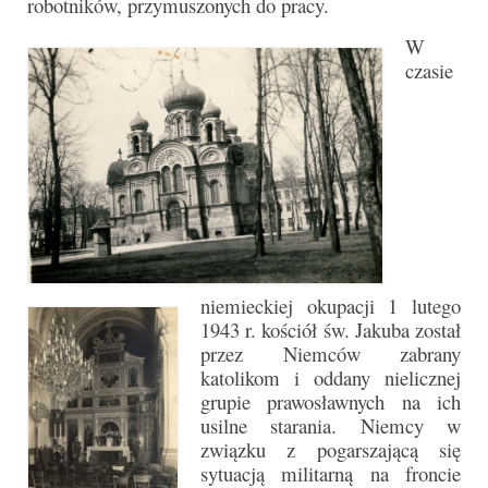
robotników, przymuszonych do pracy.
Triduum Św. St. Kostka 2018
W
czasie
Narodowy Dzień Pamięci “Żołnierzy
Wyklętych” 2018
Galerie 2017
Remont plebanii 2017
Wprowadzenie nowego Proboszcza
Imieniny kapłana
niemieckiej okupacji 1 lutego
Kancelaria
1943 r. kościół św. Jakuba został
przez Niemców zabrany
Zaprzyjaźnione strony
katolikom i oddany nielicznej
grupie prawosławnych na ich
Kontakt
usilne starania. Niemcy w
związku z pogarszającą się
POMOC PSYCHOTERAPEUTY
sytuacją militarną na froncie