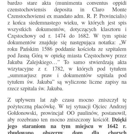
bardzo stare akta (munimenta conventus oppidi
Parafia
czenstochoviensis deposita in Claro Monte
Czenstochoviensi ex mandato adm. R. P. Provincialis)
Historia
z końca siedemnastego wieku, w których jest spis
Duszpasterze
wszystkich dokumentów, dotyczących klasztoru i
Częstochowy od r. 1474 do 1682. W tym spisie
Nasz patron
dokumentów znajduje się następująca notatka: „W
roku Pańskim 1586 poddanie kościoła ze szpitalem
Kościół Rektoracki
pod Jasną Górą w opiekę miasta Częstochowy przez
Jakuba Zalejskiego…” To samo stwierdzają akta
Vademecum
wizytacyjne z r. 1782, w których pod tytułem
„summarjusz praw i dokumentów szpitala pod
Wspólnoty parafialne
tytułem św. Jakuba” są wyliczone liczne zapisy na
rzecz szpitala św. Jakuba.
Katecheza parafialna
Z upływem lat ząb czasu mocno zniszczył tę
Niezbędnik Katolika
pożyteczną placówkę. W tej sytuacji Ojciec Andrzej
Gołdonowski, prowincjał OO paulinów, postanowił,
Kaplica Adoracji
Dzięki
aby rozebrano ten mocno zniszczony kościół.
jego staraniom na tym miejscu w 1642 r.
Pracownicy
zbudowano obszerny dom dla chorych