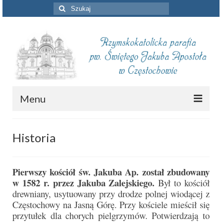
Szuklaj
w:
Menu
Aktualności
Historia
Intencje mszalne
Informacje duszpasterskie
Pierwszy kościół św. Jakuba Ap. został zbudowany
w 1582 r. przez Jakuba Zalejskiego.
Był to kościół
Piszą o nas
drewniany, usytuowany przy drodze polnej wiodącej z
Częstochowy na Jasną Górę. Przy kościele mieścił się
Remont kościoła
przytułek dla chorych pielgrzymów. Potwierdzają to