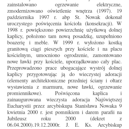
zainstalowano ogrzewanie elektryczne,
zmodernizowano oświetlenie wnętrza (1997). 19
października 1997 r. abp St. Nowak dokonał
uroczystego poświęcenia kościoła (konsekracji). W
1998 r. powiększono powierzchnię użytkową dolnej
kaplicy, położono tam nową posadzkę, uzupełniono
boazerię i meble. W 1999 r. wyłożono kostką
granitową ciągi pieszych przy kościele i na placu
kościelnym, umocniono ogrodzenie, zamontowano
nowe ławki przy kościele, uporządkowano cały plac.
Przeprowadzono prace ubogacające wystrój dolnej
kaplicy przygotowując ją do wieczystej adoracji
(elementy architektoniczne przedniej ściany i ołtarz
wystawienia z marmuru, nowe ławki, ogrzewanie
promiennikowe). Poświęcona kaplica i
zainaugurowana wieczysta adoracja Najświętszej
Eucharystii przez arcybiskupa Stanisława Nowaka 9
kwietnia 2000 r. jest pomnikiem i darem parafii na
Jubileusz roku 2000 (dekret z
06.04.2000).19.12.2000r. J. E. Ks. Arcybiskup