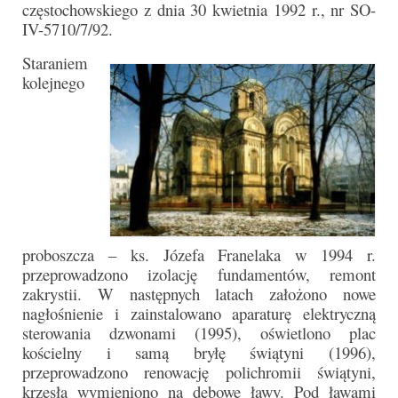
częstochowskiego z dnia 30 kwietnia 1992 r., nr SO-
IV-5710/7/92.
Staraniem
kolejnego
proboszcza – ks. Józefa Franelaka w 1994 r.
przeprowadzono izolację fundamentów, remont
zakrystii. W następnych latach założono nowe
nagłośnienie i zainstalowano aparaturę elektryczną
sterowania dzwonami (1995), oświetlono plac
kościelny i samą bryłę świątyni (1996),
przeprowadzono renowację polichromii świątyni,
krzesła wymieniono na dębowe ławy. Pod ławami