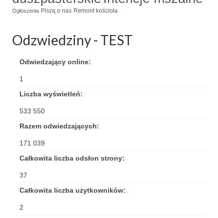
Standardy ochrony małoletnich
Piszą o nas
Remont kościoła
Ogłoszenia
Odzwiedziny - TEST
Odwiedzający online:
1
Liczba wyświetleń:
533 550
Razem odwiedzających:
171 039
Całkowita liczba odsłon strony:
37
Całkowita liczba użytkowników:
2