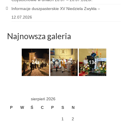
Informacje duszpasterskie XV Niedziela Zwykła –
Galerie 2024
12.07.2026
Niedziela Palmowa 24.03.2024
Najnowsza galeria
Wigilia Paschalna 30.03.2024
Odpust 2024
Galerie 2023
24a
15
13c
Bierzmowanie 27.11.2023
Odpust 2023
Zakończenie oktawy 2023
sierpień 2026
Niedziela Palmowa 2023
P
W
Ś
C
P
S
N
Galerie 2022
1
2