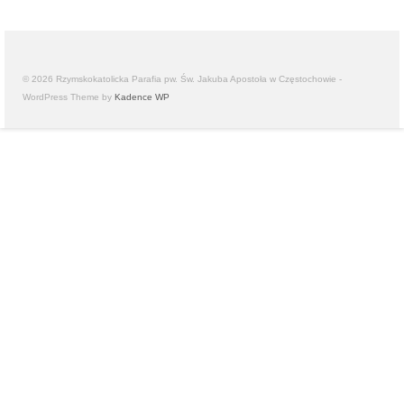
© 2026 Rzymskokatolicka Parafia pw. Św. Jakuba Apostoła w Częstochowie -
WordPress Theme by
Kadence WP