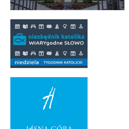
Pasterka 2019
Triduum St. Kostka 2019
Posługa Siostry Elekty
Uroczystość Św. Jakuba Ap 2019
Boże Ciało – 20 czerwca 2019
Pierwsza Komunia Święta 2019
Imieniny Ks Kanonika
Wigilia Paschalna 2019
Wielki Piątek 2019
Wielki Czwartek 2019
Droga Krzyżowa w parafii św. Jakuba