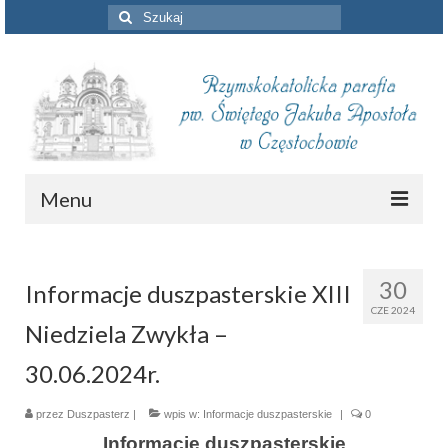
Szuklaj
w:
Menu
Aktualności
30
Informacje duszpasterskie XIII
Intencje mszalne
CZE 2024
Niedziela Zwykła –
Informacje duszpasterskie
30.06.2024r.
Piszą o nas
przez
Duszpasterz
Remont kościoła
|
wpis w:
Informacje duszpasterskie
|
0
Informacje duszpasterskie