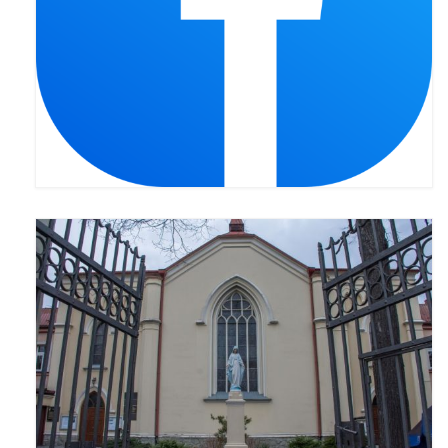
Pierwsza Komunia Święta – Grupa 1
Pierwsza Komunia Święta – Grupa 2
Pierwsza Komunia Święta – Grupa 3
Boże Ciało
Galerie 2020
Uroczystość Św. Jakuba Apostoła 2020
Wizytacja Kanoniczna 21.06.2020
Boże Ciało 2020
GODZINA ŚWIĘTA W ŚWIĘTO
MIŁOSIERDZIA BOŻEGO
Opłatek Wspólnot Parafialnych
Galerie 2019