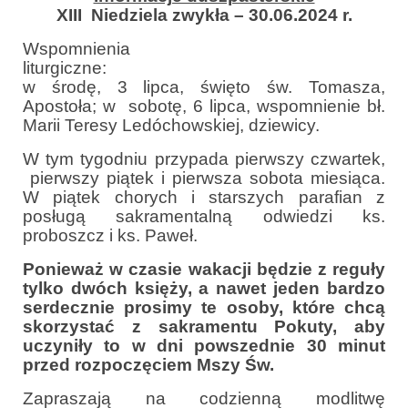
Parafia
XIII Niedziela zwykła – 30.06.2024 r.
Historia
Wspomnienia
liturgic
Duszpasterze
w środę, 3 lipca, święto św. Tomasza,
Apostoła; w sobotę, 6 lipca, wspomnienie bł.
Nasz patron
Marii Teresy Ledóchowskiej, dziewicy.
W tym tygodniu przypada pierwszy czwartek,
Kościół Rektoracki
pierwszy piątek i pierwsza sobota miesiąca.
W piątek chorych i starszych parafian z
Vademecum
posługą sakramentalną odwiedzi ks.
Wspólnoty parafialne
proboszcz i ks. Paweł.
Ponieważ w czasie wakacji będzie z reguły
Katecheza parafialna
tylko dwóch księży, a nawet jeden bardzo
serdecznie prosimy te osoby, które chcą
Niezbędnik Katolika
skorzystać z sakramentu Pokuty, aby
uczyniły to w dni powszednie 30 minut
Kaplica Adoracji
przed rozpoczęciem Mszy Św.
Pracownicy
Zapraszają na codzienną modlitwę