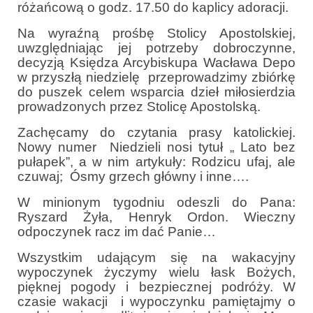
różańcową o godz. 17.50 do kaplicy adoracji.
e-Katolik
Na wyraźną prośbę Stolicy Apostolskiej,
Nabożeństwa
uwzględniając jej potrzeby dobroczynne,
decyzją Księdza Arcybiskupa Wacława Depo
Nabożeństwa różne
w przyszłą niedzielę przeprowadzimy zbiórkę
do puszek celem wsparcia dzieł miłosierdzia
Pogrzeb katolicki
prowadzonych przez Stolicę Apostolską.
Sakramenty
Zachęcamy do czytania prasy katolickiej.
Nowy numer Niedzieli nosi tytuł „ Lato bez
Sakrament chrztu
pułapek”, a w nim artykuły: Rodzicu ufaj, ale
czuwaj; Ósmy grzech główny i inne….
Sakrament eucharystii
W minionym tygodniu odeszli do Pana:
Sakrament bierzmowania
Ryszard Żyła, Henryk Ordon. Wieczny
odpoczynek racz im dać Panie…
Sakrament pojednania
Wszystkim udającym się na wakacyjny
Sakrament małżeństwa
wypoczynek życzymy wielu łask Bożych,
pięknej pogody i bezpiecznej podróży. W
Sakrament kapłaństwa
czasie wakacji i wypoczynku pamiętajmy o