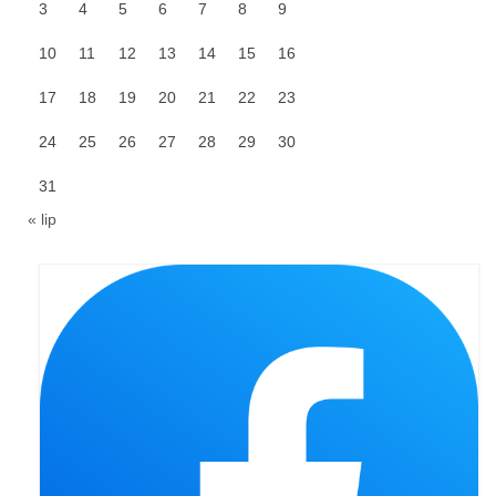
Pasterka 2022
3
4
5
6
7
8
9
Bierzmowanie 24.10.2022r.
10
11
12
13
14
15
16
Odpust 2022
17
18
19
20
21
22
23
Złoty Jubileusz
24
25
26
27
28
29
30
Pierwsza Komunia Św. – Gr 1
31
« lip
Pierwsza Komunia Św. – Gr 2
Galerie 2021
Pasterka 2021
Odpust 2021
Kościół Stacyjny Wielkiego Postu 2021
Pierwsza Komunia Święta