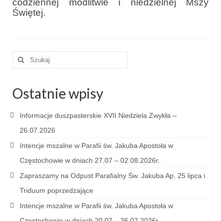
codziennej modlitwie i niedzielnej Mszy
Sakrament namaszczenia chorych
Świętej.
Galeria
Galerie 2026
Szuklaj
w:
Niedziela Palmowa 29.03.2026
Wielki Czwartek 02.04.2026
Ostatnie wpisy
Wielki Piątek 03.04.2026
Informacje duszpasterskie XVII Niedziela Zwykła –
Wielka Sobota 04.04.2026
26.07.2026
Intencje mszalne w Parafii św. Jakuba Apostoła w
Godzina Miłosierdzia 12.04.2026
Częstochowie w dniach 27.07 – 02.08.2026r.
Galerie 2025
Zapraszamy na Odpust Parafialny Św. Jakuba Ap. 25 lipca i
Pożegnanie Ks. Mateusza 29.06.2025
Triduum poprzedzające
Intencje mszalne w Parafii św. Jakuba Apostoła w
Zakończenie Oktawy Bożego Ciała
26.06.2025
Częstochowie w dniach 20.07 – 26.07.2026r.