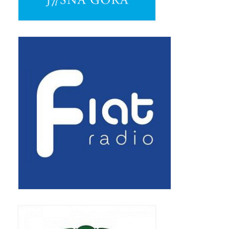
Apostoła w Częstochowie 2019
Imieniny Ks. Proboszcza 2019
Narodowy Dzień Pamięci “Żołnierzy
Wyklętych” 2019
Pielęgnacja drzew
Nasza parafia z lotu ptaka
Stare fotografie
Galerie 2018
Pasterka 2018
Remont kościoła
100 lecie Niepodległości
Bal Wszystkich Świętych 2018