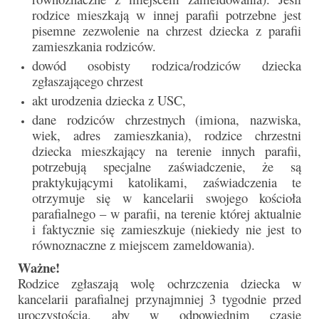
e-Katolik
rodzice mieszkają w innej parafii potrzebne jest
pisemne zezwolenie na chrzest dziecka z parafii
Nabożeństwa
zamieszkania rodziców.
dowód osobisty rodzica/rodziców dziecka
Nabożeństwa różne
zgłaszającego chrzest
Pogrzeb katolicki
akt urodzenia dziecka z USC,
dane rodziców chrzestnych (imiona, nazwiska,
Sakramenty
wiek, adres zamieszkania), rodzice chrzestni
dziecka mieszkający na terenie innych parafii,
Sakrament chrztu
potrzebują specjalne zaświadczenie, że są
praktykującymi katolikami, zaświadczenia te
Sakrament eucharystii
otrzymuje się w kancelarii swojego kościoła
parafialnego – w parafii, na terenie której aktualnie
Sakrament bierzmowania
i faktycznie się zamieszkuje (niekiedy nie jest to
równoznaczne z miejscem zameldowania).
Sakrament pojednania
Ważne!
Sakrament małżeństwa
Rodzice zgłaszają wolę ochrzczenia dziecka w
kancelarii parafialnej przynajmniej 3 tygodnie przed
Sakrament kapłaństwa
uroczystością, aby w odpowiednim czasie