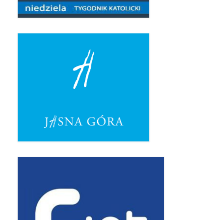
Triduum Św. St. Kostka 2018
Narodowy Dzień Pamięci “Żołnierzy
Wyklętych” 2018
Galerie 2017
Remont plebanii 2017
Wprowadzenie nowego Proboszcza
Imieniny kapłana
Kancelaria
Zaprzyjaźnione strony
Kontakt
POMOC PSYCHOTERAPEUTY