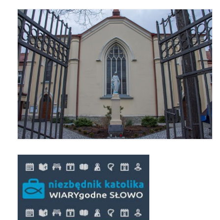
Apostoła w Częstochowie 2019
Imieniny Ks. Proboszcza 2019
Narodowy Dzień Pamięci “Żołnierzy
Wyklętych” 2019
Pielęgnacja drzew
Nasza parafia z lotu ptaka
Stare fotografie
Galerie 2018
Pasterka 2018
Remont kościoła
100 lecie Niepodległości
Bal Wszystkich Świętych 2018