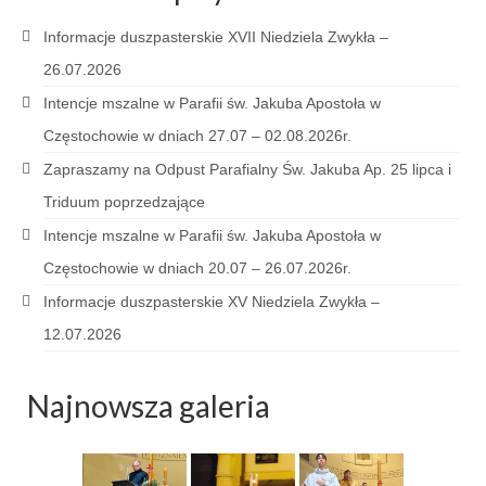
Pasterka 2022
Informacje duszpasterskie XVII Niedziela Zwykła –
Bierzmowanie 24.10.2022r.
26.07.2026
Odpust 2022
Intencje mszalne w Parafii św. Jakuba Apostoła w
Złoty Jubileusz
Częstochowie w dniach 27.07 – 02.08.2026r.
Zapraszamy na Odpust Parafialny Św. Jakuba Ap. 25 lipca i
Pierwsza Komunia Św. – Gr 1
Triduum poprzedzające
Pierwsza Komunia Św. – Gr 2
Intencje mszalne w Parafii św. Jakuba Apostoła w
Galerie 2021
Częstochowie w dniach 20.07 – 26.07.2026r.
Informacje duszpasterskie XV Niedziela Zwykła –
Pasterka 2021
12.07.2026
Odpust 2021
Najnowsza galeria
Kościół Stacyjny Wielkiego Postu 2021
Pierwsza Komunia Święta