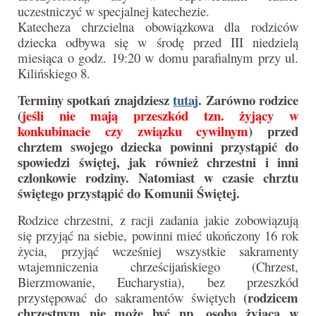
uczestniczyć w specjalnej katechezie.
Sakrament namaszczenia chorych
Katecheza chrzcielna obowiązkowa dla rodziców
dziecka odbywa się w środę przed III niedzielą
Galeria
miesiąca o godz. 19:20 w domu parafialnym przy ul.
Galerie 2026
Kilińskiego 8.
Terminy spotkań znajdziesz
tutaj
.
Zarówno rodzice
Niedziela Palmowa 29.03.2026
(
jeśli nie mają przeszkód tzn. żyjący w
Wielki Czwartek 02.04.2026
konkubinacie czy związku cywilnym
) przed
chrztem swojego dziecka powinni przystąpić do
Wielki Piątek 03.04.2026
spowiedzi świętej, jak również chrzestni i inni
członkowie rodziny. Natomiast w czasie chrztu
Wielka Sobota 04.04.2026
świętego przystąpić do Komunii Świętej.
Godzina Miłosierdzia 12.04.2026
Rodzice chrzestni, z racji zadania jakie zobowiązują
się przyjąć na siebie, powinni mieć ukończony 16 rok
Galerie 2025
życia, przyjąć wcześniej wszystkie sakramenty
wtajemniczenia chrześcijańskiego (Chrzest,
Pożegnanie Ks. Mateusza 29.06.2025
Bierzmowanie, Eucharystia), bez przeszkód
(rodzicem
przystępować do sakramentów świętych
Zakończenie Oktawy Bożego Ciała
chrzestnym nie może być np. osoba żyjąca w
26.06.2025