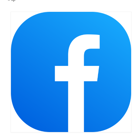
Pasterka 2019
Triduum St. Kostka 2019
Posługa Siostry Elekty
Uroczystość Św. Jakuba Ap 2019
Boże Ciało – 20 czerwca 2019
Pierwsza Komunia Święta 2019
Imieniny Ks Kanonika
Wigilia Paschalna 2019
Wielki Piątek 2019
Wielki Czwartek 2019
Droga Krzyżowa w parafii św. Jakuba