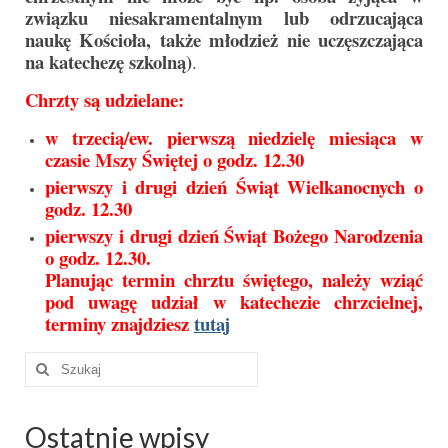
związku niesakramentalnym lub odrzucająca
naukę Kościoła, także młodzież nie uczęszczająca
Galerie 2024
na katechezę szkolną)
.
Niedziela Palmowa 24.03.2024
Chrzty są udzielane:
Wigilia Paschalna 30.03.2024
w trzecią/ew. pierwszą niedzielę miesiąca w
czasie Mszy Świętej o godz. 12.30
Odpust 2024
pierwszy i drugi dzień Świąt Wielkanocnych o
Galerie 2023
godz. 12.30
pierwszy i drugi dzień Świąt Bożego Narodzenia
Bierzmowanie 27.11.2023
o godz. 12.30.
Planując termin chrztu świętego, należy wziąć
Odpust 2023
pod uwagę udział w katechezie chrzcielnej,
terminy znajdziesz
tutaj
Zakończenie oktawy 2023
Szuklaj
Niedziela Palmowa 2023
w:
Galerie 2022
Ostatnie wpisy