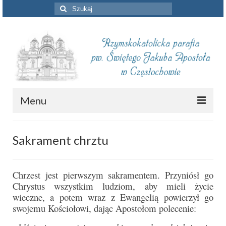
Szuklaj
w:
Menu
Aktualności
Sakrament chrztu
Intencje mszalne
Informacje duszpasterskie
Chrzest jest pierwszym sakramentem. Przyniósł go
Chrystus wszystkim ludziom, aby mieli życie
Piszą o nas
wieczne, a potem wraz z Ewangelią powierzył go
swojemu Kościołowi, dając Apostołom polecenie:
Remont kościoła