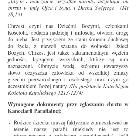
„Idźcie i nauczajcie wszystkie narody, udzielając im
Parafia
chrztu w imię Ojca i Syna, i Ducha Świętego” (Mt
28,19).
Historia
Chrzest czyni nas Dziećmi Bożymi, członkami
Duszpasterze
Kościoła, obdarza nadzieją i miłością, otwiera drogę
do nieba. Jest przejściem ze stanu śmierci duchowej
Nasz patron
do życia, z niewoli szatana do wolności Dzieci
Bożych. Chrzest jest także sakramentalnym węzłem
Kościół Rektoracki
jedności, łączącym wszystkich, którzy są nim
naznaczeni. Obmycie wodą, któremu towarzyszy
Vademecum
słowo oczyszcza człowieka od wszelkiej zmazy
Wspólnoty parafialne
grzechu pierworodnego i osobistego oraz czyni go
uczestnikiem Bożej natury.
/Na podstawie Katechizmu
Katecheza parafialna
Kościoła Katolickiego 1213-1274/
Wymagane dokumenty przy zgłaszaniu chrztu w
Niezbędnik Katolika
Kancelarii Parafialnej:
Kaplica Adoracji
Rodzice dziecka muszą faktycznie zamieszkiwać na
Pracownicy
terenie naszej parafii (niekiedy nie jest to
równoznaczne z miejscem zameldowania). Jeśli