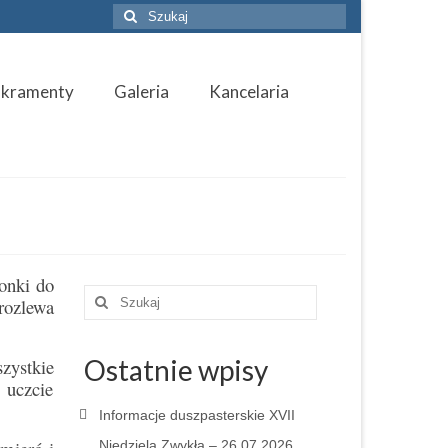
Szuklaj
w:
akramenty
Galeria
Kancelaria
łonki do
Szuklaj
 rozlewa
w:
Ostatnie wpisy
zystkie
 uczcie
Informacje duszpasterskie XVII
Niedziela Zwykła – 26.07.2026