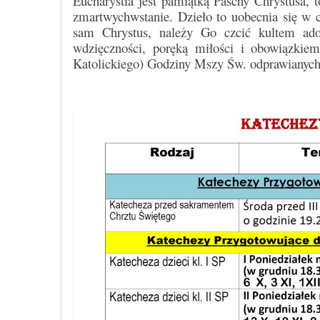
Eucharystia jest pamiątką Paschy Chrystusa, 
zmartwychwstanie. Dzieło to uobecnia się w c
sam Chrystus, należy Go czcić kultem ado
wdzięczności, poręką miłości i obowiązkie
Katolickiego) Godziny Mszy Św. odprawianych