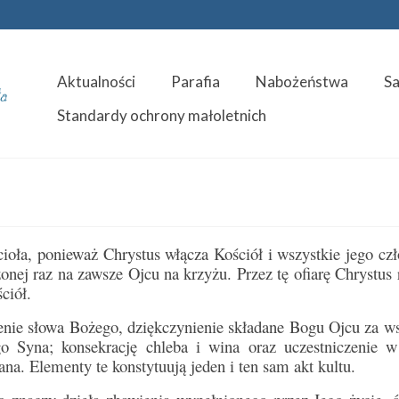
Aktualności
Parafia
Nabożeństwa
S
Standardy ochrony małoletnich
cioła, ponieważ Chrystus włącza Kościół i wszystkie jego cz
ożonej raz na zawsze Ojcu na krzyżu. Przez tę ofiarę Chrystus
ciół.
zenie słowa Bożego, dziękczynienie składane Bogu Ojcu za ws
go Syna; konsekrację chleba i wina oraz uczestniczenie w
ana. Elementy te konstytuują jeden i ten sam akt kultu.