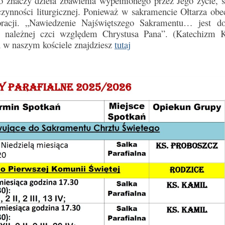
to znaczy dzieła zbawienia wypełnionego przez Jego życie, ś
zynności liturgicznej. Ponieważ w sakramencie Ołtarza obec
racji. „Nawiedzenie Najświętszego Sakramentu… jest 
m należnej czci względem Chrystusa Pana”. (Katechizm K
 w naszym kościele znajdziesz
tutaj