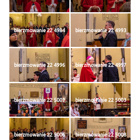
e-Katolik
Nabożeństwa
Nabożeństwa różne
bierzmowanie 22 4984
bierzmowanie 22 4993
Pogrzeb katolicki
Sakramenty
bierzmowanie 22 4996
bierzmowanie 22 4997
Sakrament chrztu
Sakrament eucharystii
Sakrament bierzmowania
bierzmowanie 22 5001
bierzmowanie 22 5003
Sakrament pojednania
Sakrament małżeństwa
Sakrament kapłaństwa
bierzmowanie 22 5006
bierzmowanie 22 5008