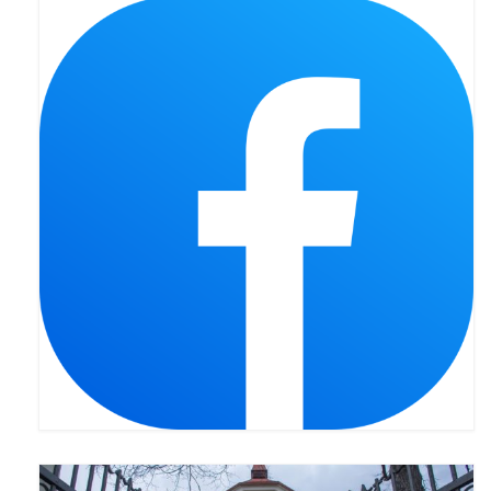
Pasterka 2019
Triduum St. Kostka 2019
Posługa Siostry Elekty
Uroczystość Św. Jakuba Ap 2019
Boże Ciało – 20 czerwca 2019
Pierwsza Komunia Święta 2019
Imieniny Ks Kanonika
Wigilia Paschalna 2019
Wielki Piątek 2019
Wielki Czwartek 2019
Droga Krzyżowa w parafii św. Jakuba