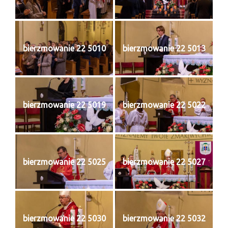
Sakrament namaszczenia chorych
Galeria
bierzmowanie 22 5010
bierzmowanie 22 5013
Galerie 2026
Niedziela Palmowa 29.03.2026
Wielki Czwartek 02.04.2026
bierzmowanie 22 5019
bierzmowanie 22 5022
Wielki Piątek 03.04.2026
Wielka Sobota 04.04.2026
Godzina Miłosierdzia 12.04.2026
bierzmowanie 22 5025
bierzmowanie 22 5027
Galerie 2025
Pożegnanie Ks. Mateusza 29.06.2025
Zakończenie Oktawy Bożego Ciała
bierzmowanie 22 5030
bierzmowanie 22 5032
26.06.2025