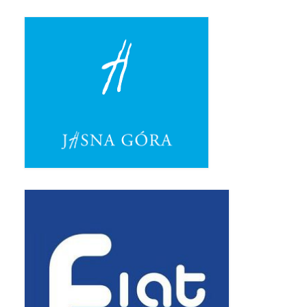
Triduum Św. St. Kostka 2018
Narodowy Dzień Pamięci “Żołnierzy
Wyklętych” 2018
Galerie 2017
Remont plebanii 2017
Wprowadzenie nowego Proboszcza
Imieniny kapłana
Kancelaria
Zaprzyjaźnione strony
Kontakt
POMOC PSYCHOTERAPEUTY