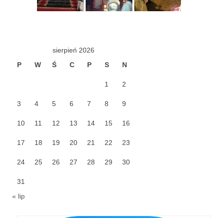
Pierwsza Komunia Święta – Grupa 1
Pierwsza Komunia Święta – Grupa 2
Pierwsza Komunia Święta – Grupa 3
sierpień 2026
Boże Ciało
P
W
Ś
C
P
S
N
Galerie 2020
1
2
Uroczystość Św. Jakuba Apostoła 2020
3
4
5
6
7
8
9
Wizytacja Kanoniczna 21.06.2020
10
11
12
13
14
15
16
Boże Ciało 2020
17
18
19
20
21
22
23
GODZINA ŚWIĘTA W ŚWIĘTO
24
25
26
27
28
29
30
MIŁOSIERDZIA BOŻEGO
31
Opłatek Wspólnot Parafialnych
« lip
Galerie 2019