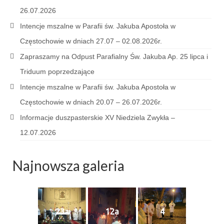
Pasterka 2022
26.07.2026
Bierzmowanie 24.10.2022r.
Intencje mszalne w Parafii św. Jakuba Apostoła w
Częstochowie w dniach 27.07 – 02.08.2026r.
Odpust 2022
Zapraszamy na Odpust Parafialny Św. Jakuba Ap. 25 lipca i
Złoty Jubileusz
Triduum poprzedzające
Pierwsza Komunia Św. – Gr 1
Intencje mszalne w Parafii św. Jakuba Apostoła w
Częstochowie w dniach 20.07 – 26.07.2026r.
Pierwsza Komunia Św. – Gr 2
Informacje duszpasterskie XV Niedziela Zwykła –
Galerie 2021
12.07.2026
Pasterka 2021
Najnowsza galeria
Odpust 2021
Kościół Stacyjny Wielkiego Postu 2021
Pierwsza Komunia Święta
23a
12a
4