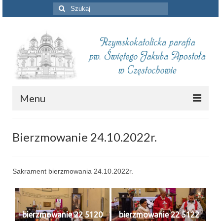
Szuklaj
w:
Menu
Aktualności
Bierzmowanie 24.10.2022r.
Intencje mszalne
Informacje duszpasterskie
Sakrament bierzmowania 24.10.2022r.
Piszą o nas
Remont kościoła
bierzmowanie 22 5120
bierzmowanie 22 5122