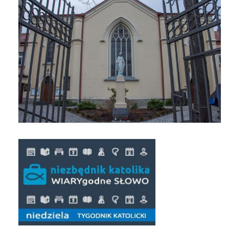
Apostoła w Częstochowie 2019
Imieniny Ks. Proboszcza 2019
Narodowy Dzień Pamięci “Żołnierzy
Wyklętych” 2019
Pielęgnacja drzew
Nasza parafia z lotu ptaka
Stare fotografie
Galerie 2018
Pasterka 2018
Remont kościoła
100 lecie Niepodległości
Bal Wszystkich Świętych 2018