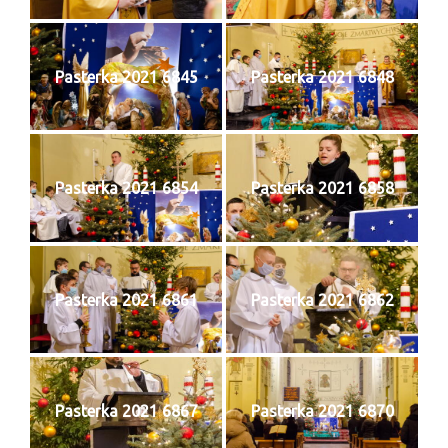
e-Katolik
Nabożeństwa
Pasterka 2021 6845
Pasterka 2021 6848
Nabożeństwa różne
Pogrzeb katolicki
Sakramenty
Pasterka 2021 6854
Pasterka 2021 6858
Sakrament chrztu
Sakrament eucharystii
Pasterka 2021 6861
Pasterka 2021 6862
Sakrament bierzmowania
Sakrament pojednania
Sakrament małżeństwa
Pasterka 2021 6867
Pasterka 2021 6870
Sakrament kapłaństwa