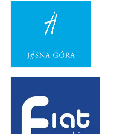
Triduum Św. St. Kostka 2018
Narodowy Dzień Pamięci “Żołnierzy
Wyklętych” 2018
Galerie 2017
Remont plebanii 2017
Wprowadzenie nowego Proboszcza
Imieniny kapłana
Kancelaria
Zaprzyjaźnione strony
Kontakt
POMOC PSYCHOTERAPEUTY