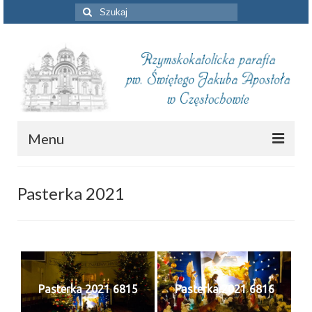
Szuklaj
w:
Menu
Aktualności
Pasterka 2021
Intencje mszalne
Informacje duszpasterskie
Piszą o nas
Pasterka 2021 6815
Pasterka 2021 6816
Remont kościoła