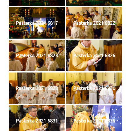
Parafia
Historia
Pasterka 2021 6817
Pasterka 2021 6822
Duszpasterze
Nasz patron
Kościół Rektoracki
Pasterka 2021 6823
Pasterka 2021 6826
Vademecum
Wspólnoty parafialne
Katecheza parafialna
Pasterka 2021 6828
Pasterka 2021 6830
Niezbędnik Katolika
Kaplica Adoracji
Pasterka 2021 6831
Pasterka 2021 6836
Pracownicy