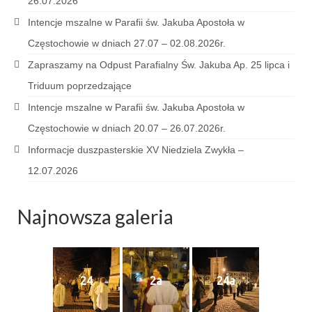
Pasterka 2022
26.07.2026
Intencje mszalne w Parafii św. Jakuba Apostoła w
Bierzmowanie 24.10.2022r.
Częstochowie w dniach 27.07 – 02.08.2026r.
Odpust 2022
Zapraszamy na Odpust Parafialny Św. Jakuba Ap. 25 lipca i
Triduum poprzedzające
Złoty Jubileusz
Intencje mszalne w Parafii św. Jakuba Apostoła w
Pierwsza Komunia Św. – Gr 1
Częstochowie w dniach 20.07 – 26.07.2026r.
Pierwsza Komunia Św. – Gr 2
Informacje duszpasterskie XV Niedziela Zwykła –
12.07.2026
Galerie 2021
Pasterka 2021
Najnowsza galeria
Odpust 2021
Kościół Stacyjny Wielkiego Postu 2021
24
2a
24a
Pierwsza Komunia Święta