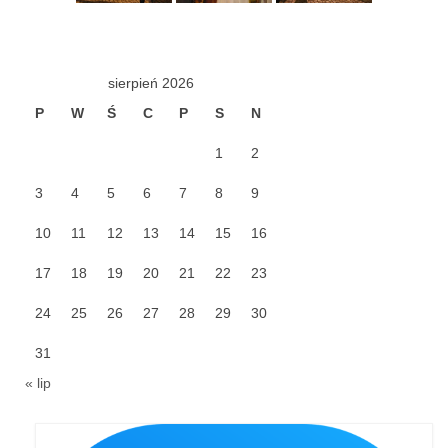
Pierwsza Komunia Święta – Grupa 1
Pierwsza Komunia Święta – Grupa 2
sierpień 2026
Pierwsza Komunia Święta – Grupa 3
P
W
Ś
C
P
S
N
Boże Ciało
1
2
Galerie 2020
3
4
5
6
7
8
9
Uroczystość Św. Jakuba Apostoła 2020
10
11
12
13
14
15
16
Wizytacja Kanoniczna 21.06.2020
17
18
19
20
21
22
23
Boże Ciało 2020
24
25
26
27
28
29
30
GODZINA ŚWIĘTA W ŚWIĘTO
MIŁOSIERDZIA BOŻEGO
31
« lip
Opłatek Wspólnot Parafialnych
Galerie 2019