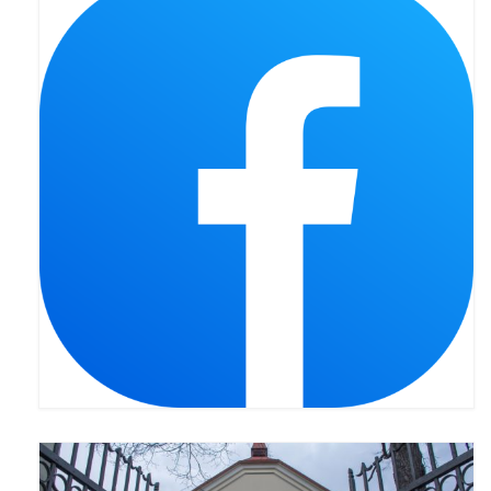
Pasterka 2019
Triduum St. Kostka 2019
Posługa Siostry Elekty
Uroczystość Św. Jakuba Ap 2019
Boże Ciało – 20 czerwca 2019
Pierwsza Komunia Święta 2019
Imieniny Ks Kanonika
Wigilia Paschalna 2019
Wielki Piątek 2019
Wielki Czwartek 2019
Droga Krzyżowa w parafii św. Jakuba