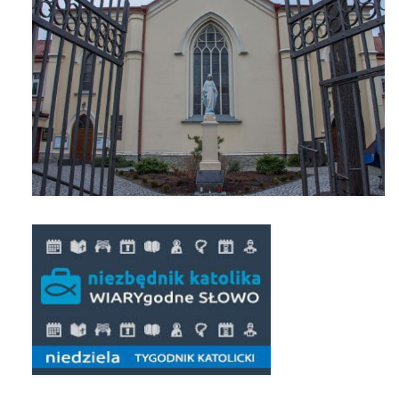
Apostoła w Częstochowie 2019
Imieniny Ks. Proboszcza 2019
Narodowy Dzień Pamięci “Żołnierzy
Wyklętych” 2019
Pielęgnacja drzew
Nasza parafia z lotu ptaka
Stare fotografie
Galerie 2018
Pasterka 2018
Remont kościoła
100 lecie Niepodległości
Bal Wszystkich Świętych 2018