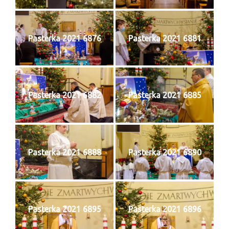
Sakrament namaszczenia chorych
Galeria
Pasterka 2021 6876
Pasterka 2021 6881
Galerie 2026
Niedziela Palmowa 29.03.2026
Wielki Czwartek 02.04.2026
Pasterka 2021 6882
Pasterka 2021 6885
Wielki Piątek 03.04.2026
Wielka Sobota 04.04.2026
Pasterka 2021 6888
Pasterka 2021 6890
Godzina Miłosierdzia 12.04.2026
Galerie 2025
Pożegnanie Ks. Mateusza 29.06.2025
Pasterka 2021 6895
Pasterka 2021 6896
Zakończenie Oktawy Bożego Ciała
26.06.2025