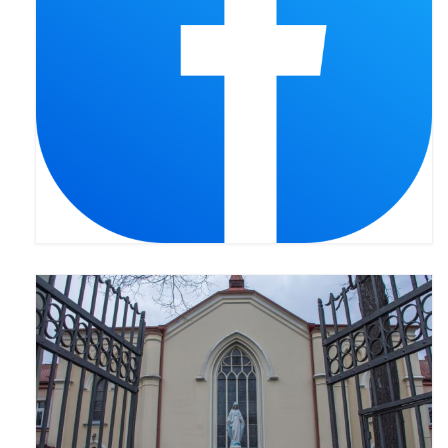
Pasterka 2022
Bierzmowanie 24.10.2022r.
Odpust 2022
Złoty Jubileusz
Pierwsza Komunia Św. – Gr 1
Pierwsza Komunia Św. – Gr 2
Galerie 2021
Pasterka 2021
Odpust 2021
Kościół Stacyjny Wielkiego Postu 2021
Pierwsza Komunia Święta