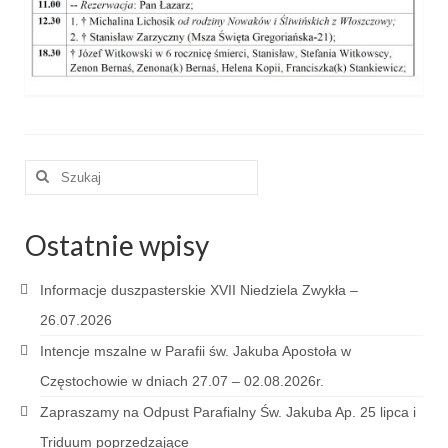
e-Katolik
Nabożeństwa
Nabożeństwa różne
Pogrzeb katolicki
Szuklaj
Sakramenty
w:
Sakrament chrztu
Ostatnie wpisy
Sakrament eucharystii
Informacje duszpasterskie XVII Niedziela Zwykła –
Sakrament bierzmowania
26.07.2026
Sakrament pojednania
Intencje mszalne w Parafii św. Jakuba Apostoła w
Częstochowie w dniach 27.07 – 02.08.2026r.
Sakrament małżeństwa
Zapraszamy na Odpust Parafialny Św. Jakuba Ap. 25 lipca i
Sakrament kapłaństwa
Triduum poprzedzające