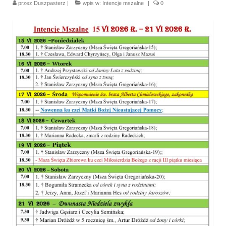
przez
Duszpasterz
|
wpis w:
Intencje mszalne
|
0
Parafia
Historia
Duszpasterze
Nasz patron
Kościół Rektoracki
Vademecum
Wspólnoty parafialne
Katecheza parafialna
Niezbędnik Katolika
Kaplica Adoracji
Pracownicy