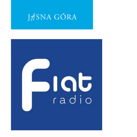
Pasterka 2019
Triduum St. Kostka 2019
Posługa Siostry Elekty
Uroczystość Św. Jakuba Ap 2019
Boże Ciało – 20 czerwca 2019
Pierwsza Komunia Święta 2019
Imieniny Ks Kanonika
Wigilia Paschalna 2019
Wielki Piątek 2019
Wielki Czwartek 2019
Droga Krzyżowa w parafii św. Jakuba