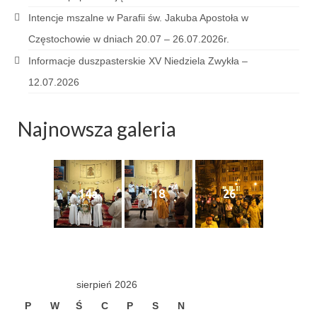
Sakrament namaszczenia chorych
Intencje mszalne w Parafii św. Jakuba Apostoła w
Częstochowie w dniach 20.07 – 26.07.2026r.
Galeria
Informacje duszpasterskie XV Niedziela Zwykła –
Galerie 2026
12.07.2026
Niedziela Palmowa 29.03.2026
Najnowsza galeria
Wielki Czwartek 02.04.2026
Wielki Piątek 03.04.2026
Wielka Sobota 04.04.2026
14a
18
26
Godzina Miłosierdzia 12.04.2026
Galerie 2025
Pożegnanie Ks. Mateusza 29.06.2025
sierpień 2026
Zakończenie Oktawy Bożego Ciała
P
W
Ś
C
P
S
N
26.06.2025