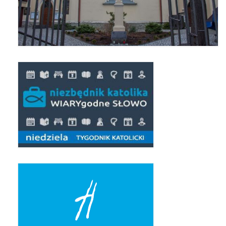
Pierwsza Komunia Święta – Grupa 1
Pierwsza Komunia Święta – Grupa 2
Pierwsza Komunia Święta – Grupa 3
Boże Ciało
Galerie 2020
Uroczystość Św. Jakuba Apostoła 2020
Wizytacja Kanoniczna 21.06.2020
Boże Ciało 2020
GODZINA ŚWIĘTA W ŚWIĘTO
MIŁOSIERDZIA BOŻEGO
Opłatek Wspólnot Parafialnych
Galerie 2019