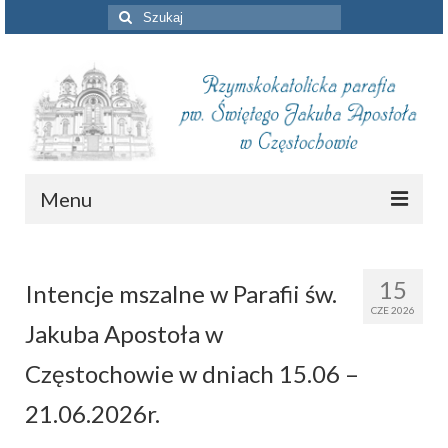
Szuklaj
w:
Menu
Aktualności
15
Intencje mszalne w Parafii św.
Intencje mszalne
CZE 2026
Jakuba Apostoła w
Informacje duszpasterskie
Częstochowie w dniach 15.06 –
Piszą o nas
21.06.2026r.
Remont kościoła