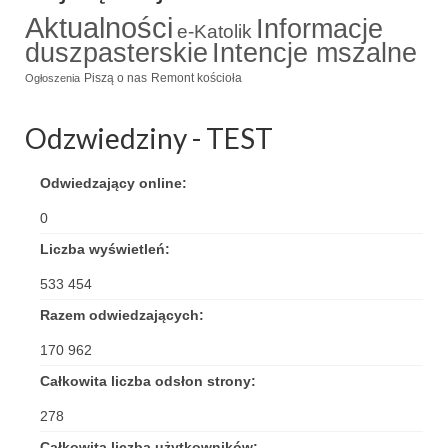
Aktualności
Informacje
e-Katolik
Triduum Św. St. Kostka 2018
duszpasterskie
Intencje mszalne
Narodowy Dzień Pamięci “Żołnierzy
Piszą o nas
Remont kościoła
Ogłoszenia
Wyklętych” 2018
Odzwiedziny - TEST
Galerie 2017
Remont plebanii 2017
Odwiedzający online:
Wprowadzenie nowego Proboszcza
0
Liczba wyświetleń:
Imieniny kapłana
533 454
Kancelaria
Razem odwiedzających:
Zaprzyjaźnione strony
170 962
Kontakt
Całkowita liczba odsłon strony:
278
POMOC PSYCHOTERAPEUTY
Całkowita liczba użytkowników: