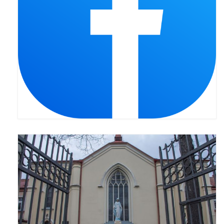
Pasterka 2022
Bierzmowanie 24.10.2022r.
Odpust 2022
Złoty Jubileusz
Pierwsza Komunia Św. – Gr 1
Pierwsza Komunia Św. – Gr 2
Galerie 2021
Pasterka 2021
Odpust 2021
Kościół Stacyjny Wielkiego Postu 2021
Pierwsza Komunia Święta