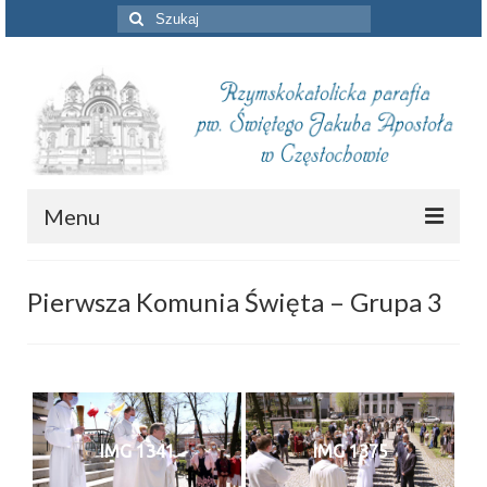
Szuklaj
w:
Menu
Aktualności
Pierwsza Komunia Święta – Grupa 3
Intencje mszalne
Informacje duszpasterskie
Piszą o nas
IMG 1341
IMG 1375
Remont kościoła