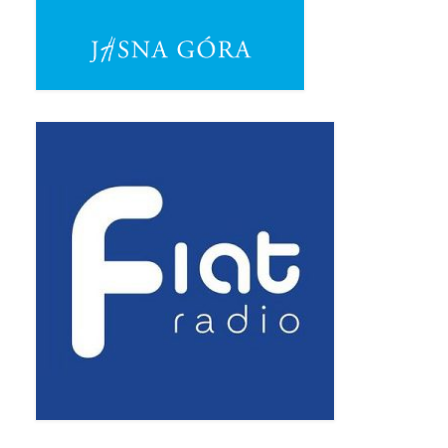
Pasterka 2019
Triduum St. Kostka 2019
Posługa Siostry Elekty
Uroczystość Św. Jakuba Ap 2019
Boże Ciało – 20 czerwca 2019
Pierwsza Komunia Święta 2019
Imieniny Ks Kanonika
Wigilia Paschalna 2019
Wielki Piątek 2019
Wielki Czwartek 2019
Droga Krzyżowa w parafii św. Jakuba