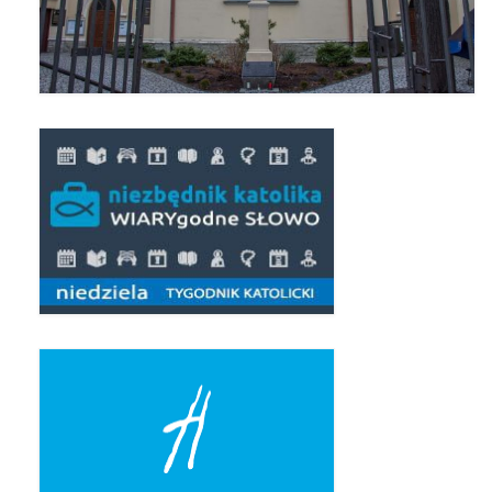
Pierwsza Komunia Święta – Grupa 1
Pierwsza Komunia Święta – Grupa 2
Pierwsza Komunia Święta – Grupa 3
Boże Ciało
Galerie 2020
Uroczystość Św. Jakuba Apostoła 2020
Wizytacja Kanoniczna 21.06.2020
Boże Ciało 2020
GODZINA ŚWIĘTA W ŚWIĘTO
MIŁOSIERDZIA BOŻEGO
Opłatek Wspólnot Parafialnych
Galerie 2019