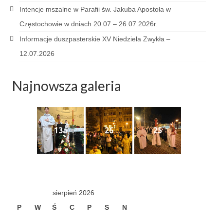
Sakrament namaszczenia chorych
Intencje mszalne w Parafii św. Jakuba Apostoła w
Częstochowie w dniach 20.07 – 26.07.2026r.
Galeria
Informacje duszpasterskie XV Niedziela Zwykła –
Galerie 2026
12.07.2026
Niedziela Palmowa 29.03.2026
Najnowsza galeria
Wielki Czwartek 02.04.2026
Wielki Piątek 03.04.2026
Wielka Sobota 04.04.2026
13a
26
25
Godzina Miłosierdzia 12.04.2026
Galerie 2025
Pożegnanie Ks. Mateusza 29.06.2025
sierpień 2026
Zakończenie Oktawy Bożego Ciała
P
W
Ś
C
P
S
N
26.06.2025