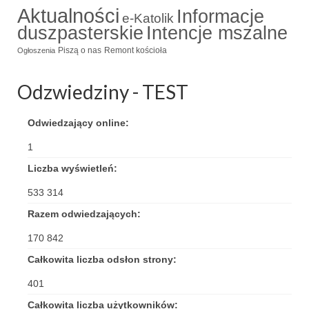
Aktualności
Informacje
e-Katolik
Triduum Św. St. Kostka 2018
duszpasterskie
Intencje mszalne
Narodowy Dzień Pamięci “Żołnierzy
Piszą o nas
Remont kościoła
Ogłoszenia
Wyklętych” 2018
Odzwiedziny - TEST
Galerie 2017
Remont plebanii 2017
Odwiedzający online:
1
Wprowadzenie nowego Proboszcza
Liczba wyświetleń:
Imieniny kapłana
533 314
Kancelaria
Razem odwiedzających:
Zaprzyjaźnione strony
170 842
Całkowita liczba odsłon strony:
Kontakt
401
POMOC PSYCHOTERAPEUTY
Całkowita liczba użytkowników: