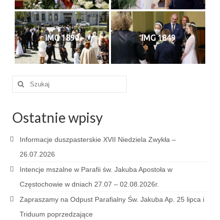
e-Katolik
Nabożeństwa
IMG 1890
IMG 1849
Nabożeństwa różne
Pogrzeb katolicki
Szuklaj
Sakramenty
w:
Sakrament chrztu
Ostatnie wpisy
Sakrament eucharystii
Informacje duszpasterskie XVII Niedziela Zwykła –
Sakrament bierzmowania
26.07.2026
Sakrament pojednania
Intencje mszalne w Parafii św. Jakuba Apostoła w
Częstochowie w dniach 27.07 – 02.08.2026r.
Sakrament małżeństwa
Zapraszamy na Odpust Parafialny Św. Jakuba Ap. 25 lipca i
Sakrament kapłaństwa
Triduum poprzedzające