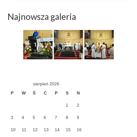
Pierwsza Komunia Święta – Grupa 1
Pierwsza Komunia Święta – Grupa 2
Najnowsza galeria
Pierwsza Komunia Święta – Grupa 3
Boże Ciało
13b
19
17
Galerie 2020
Uroczystość Św. Jakuba Apostoła 2020
Wizytacja Kanoniczna 21.06.2020
sierpień 2026
Boże Ciało 2020
P
W
Ś
C
P
S
N
GODZINA ŚWIĘTA W ŚWIĘTO
1
2
MIŁOSIERDZIA BOŻEGO
3
4
5
6
7
8
9
Opłatek Wspólnot Parafialnych
10
11
12
13
14
15
16
Galerie 2019