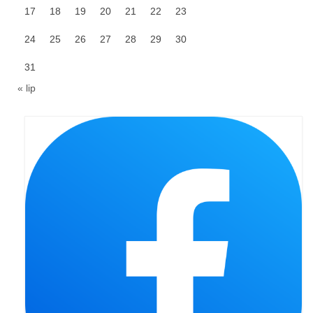
17
18
19
20
21
22
23
Pasterka 2019
24
25
26
27
28
29
30
Triduum St. Kostka 2019
31
Posługa Siostry Elekty
« lip
Uroczystość Św. Jakuba Ap 2019
Boże Ciało – 20 czerwca 2019
Pierwsza Komunia Święta 2019
Imieniny Ks Kanonika
Wigilia Paschalna 2019
Wielki Piątek 2019
Wielki Czwartek 2019
Droga Krzyżowa w parafii św. Jakuba