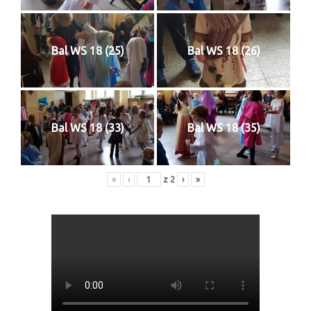
Galerie 2024
Bal WS 18 (25)
Bal WS 18 (26)
Niedziela Palmowa 24.03.2024
Wigilia Paschalna 30.03.2024
Odpust 2024
Bal WS 18 (33)
Bal WS 18 (35)
Galerie 2023
Bierzmowanie 27.11.2023
«
‹
z
2
›
»
Odpust 2023
Zakończenie oktawy 2023
Niedziela Palmowa 2023
Galerie 2022