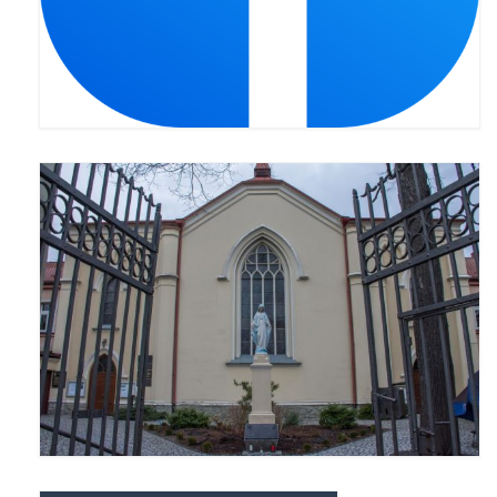
Apostoła w Częstochowie 2019
Imieniny Ks. Proboszcza 2019
Narodowy Dzień Pamięci “Żołnierzy
Wyklętych” 2019
Pielęgnacja drzew
Nasza parafia z lotu ptaka
Stare fotografie
Galerie 2018
Pasterka 2018
Remont kościoła
100 lecie Niepodległości
Bal Wszystkich Świętych 2018