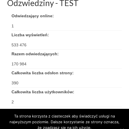
Odzwiedziny - TEST
Odwiedzający online:
1
Liczba wyświetleń:
533 476
Razem odwiedzających:
170 984
Całkowita liczba odsłon strony:
390
Całkowita liczba użytkowników:
2
Ta strona korzysta z ciasteczek aby świadczyć usługi na
najwyższym poziomie. Dalsze korzystanie ze strony oznacza,
że zgadzasz się na ich użycie.