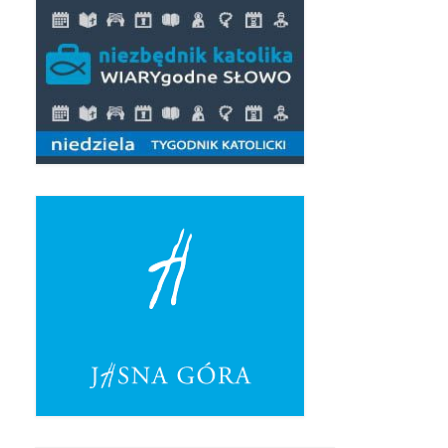
Triduum Św. St. Kostka 2018
Narodowy Dzień Pamięci “Żołnierzy
Wyklętych” 2018
Galerie 2017
Remont plebanii 2017
Wprowadzenie nowego Proboszcza
Imieniny kapłana
Kancelaria
Zaprzyjaźnione strony
Kontakt
POMOC PSYCHOTERAPEUTY