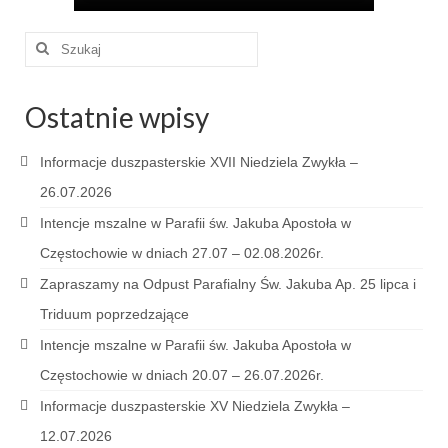
Pasterka 2022
Szuklaj
Bierzmowanie 24.10.2022r.
w:
Odpust 2022
Ostatnie wpisy
Złoty Jubileusz
Informacje duszpasterskie XVII Niedziela Zwykła –
Pierwsza Komunia Św. – Gr 1
26.07.2026
Pierwsza Komunia Św. – Gr 2
Intencje mszalne w Parafii św. Jakuba Apostoła w
Galerie 2021
Częstochowie w dniach 27.07 – 02.08.2026r.
Zapraszamy na Odpust Parafialny Św. Jakuba Ap. 25 lipca i
Pasterka 2021
Triduum poprzedzające
Odpust 2021
Intencje mszalne w Parafii św. Jakuba Apostoła w
Kościół Stacyjny Wielkiego Postu 2021
Częstochowie w dniach 20.07 – 26.07.2026r.
Informacje duszpasterskie XV Niedziela Zwykła –
Pierwsza Komunia Święta
12.07.2026