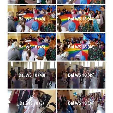
Sakrament namaszczenia chorych
Galeria
Bal WS 18 (43)
Bal WS 18 (44)
Galerie 2026
Niedziela Palmowa 29.03.2026
Wielki Czwartek 02.04.2026
Bal WS 18 (45)
Bal WS 18 (46)
Wielki Piątek 03.04.2026
Wielka Sobota 04.04.2026
Bal WS 18 (48)
Bal WS 18 (49)
Godzina Miłosierdzia 12.04.2026
Galerie 2025
Pożegnanie Ks. Mateusza 29.06.2025
Bal WS 18 (5)
Bal WS 18 (34)
Zakończenie Oktawy Bożego Ciała
26.06.2025