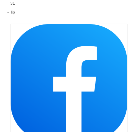
31
Pasterka 2019
« lip
Triduum St. Kostka 2019
Posługa Siostry Elekty
Uroczystość Św. Jakuba Ap 2019
Boże Ciało – 20 czerwca 2019
Pierwsza Komunia Święta 2019
Imieniny Ks Kanonika
Wigilia Paschalna 2019
Wielki Piątek 2019
Wielki Czwartek 2019
Droga Krzyżowa w parafii św. Jakuba