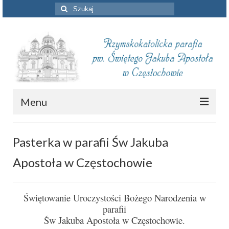
Szuklaj
w:
Menu
Aktualności
Pasterka w parafii Św Jakuba
Intencje mszalne
Apostoła w Częstochowie
Informacje duszpasterskie
Piszą o nas
Świętowanie Uroczystości Bożego Narodzenia w
parafii
Remont kościoła
Św Jakuba Apostoła w Częstochowie.