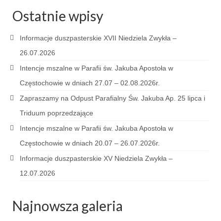
Pasterka 2022
Ostatnie wpisy
Bierzmowanie 24.10.2022r.
Informacje duszpasterskie XVII Niedziela Zwykła –
Odpust 2022
26.07.2026
Złoty Jubileusz
Intencje mszalne w Parafii św. Jakuba Apostoła w
Pierwsza Komunia Św. – Gr 1
Częstochowie w dniach 27.07 – 02.08.2026r.
Zapraszamy na Odpust Parafialny Św. Jakuba Ap. 25 lipca i
Pierwsza Komunia Św. – Gr 2
Triduum poprzedzające
Galerie 2021
Intencje mszalne w Parafii św. Jakuba Apostoła w
Pasterka 2021
Częstochowie w dniach 20.07 – 26.07.2026r.
Informacje duszpasterskie XV Niedziela Zwykła –
Odpust 2021
12.07.2026
Kościół Stacyjny Wielkiego Postu 2021
Najnowsza galeria
Pierwsza Komunia Święta