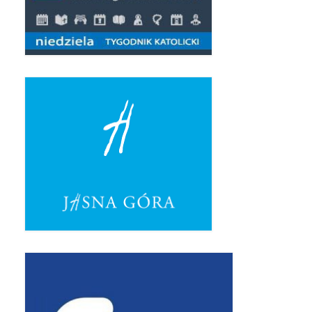
Triduum Św. St. Kostka 2018
Narodowy Dzień Pamięci “Żołnierzy
Wyklętych” 2018
Galerie 2017
Remont plebanii 2017
Wprowadzenie nowego Proboszcza
Imieniny kapłana
Kancelaria
Zaprzyjaźnione strony
Kontakt
POMOC PSYCHOTERAPEUTY