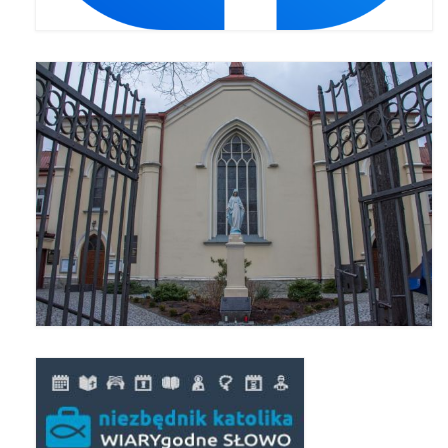
Apostoła w Częstochowie 2019
Imieniny Ks. Proboszcza 2019
Narodowy Dzień Pamięci “Żołnierzy
Wyklętych” 2019
Pielęgnacja drzew
Nasza parafia z lotu ptaka
Stare fotografie
Galerie 2018
Pasterka 2018
Remont kościoła
100 lecie Niepodległości
Bal Wszystkich Świętych 2018