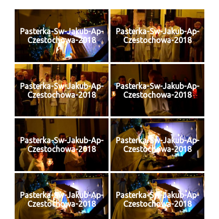
Parafia
Historia
Pasterka-Sw-Jakub-Ap-
Pasterka-Sw-Jakub-Ap-
Czestochowa-2018
Czestochowa-2018
Duszpasterze
Nasz patron
Kościół Rektoracki
Pasterka-Sw-Jakub-Ap-
Pasterka-Sw-Jakub-Ap-
Czestochowa-2018
Czestochowa-2018
Vademecum
Wspólnoty parafialne
Pasterka-Sw-Jakub-Ap-
Pasterka-Sw-Jakub-Ap-
Katecheza parafialna
Czestochowa-2018
Czestochowa-2018
Niezbędnik Katolika
Kaplica Adoracji
Pasterka-Sw-Jakub-Ap-
Pasterka-Sw-Jakub-Ap-
Czestochowa-2018
Czestochowa-2018
Pracownicy