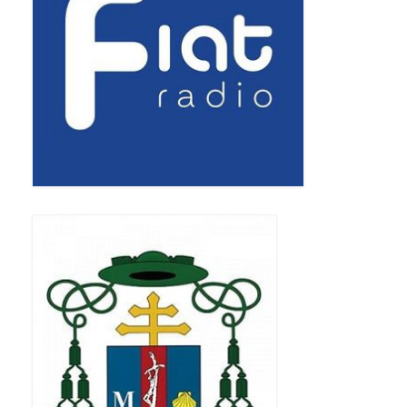
Pasterka 2019
Triduum St. Kostka 2019
Posługa Siostry Elekty
Uroczystość Św. Jakuba Ap 2019
Boże Ciało – 20 czerwca 2019
Pierwsza Komunia Święta 2019
Imieniny Ks Kanonika
Wigilia Paschalna 2019
Wielki Piątek 2019
Wielki Czwartek 2019
Droga Krzyżowa w parafii św. Jakuba