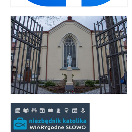
Pasterka 2022
Bierzmowanie 24.10.2022r.
Odpust 2022
Złoty Jubileusz
Pierwsza Komunia Św. – Gr 1
Pierwsza Komunia Św. – Gr 2
Galerie 2021
Pasterka 2021
Odpust 2021
Kościół Stacyjny Wielkiego Postu 2021
Pierwsza Komunia Święta