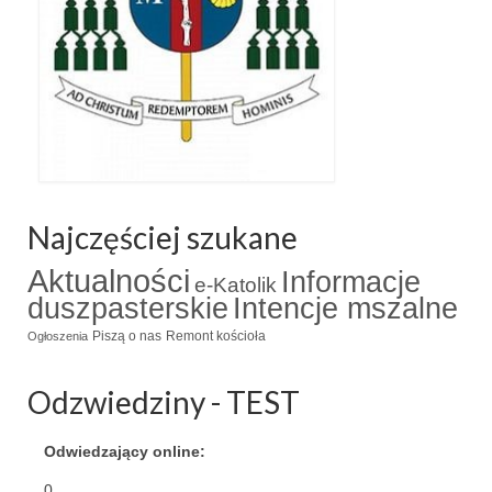
Apostoła w Częstochowie 2019
Imieniny Ks. Proboszcza 2019
Narodowy Dzień Pamięci “Żołnierzy
Wyklętych” 2019
Pielęgnacja drzew
Nasza parafia z lotu ptaka
Najczęściej szukane
Stare fotografie
Aktualności
Informacje
e-Katolik
duszpasterskie
Intencje mszalne
Galerie 2018
Piszą o nas
Remont kościoła
Ogłoszenia
Pasterka 2018
Remont kościoła
Odzwiedziny - TEST
100 lecie Niepodległości
Odwiedzający online:
Bal Wszystkich Świętych 2018
0