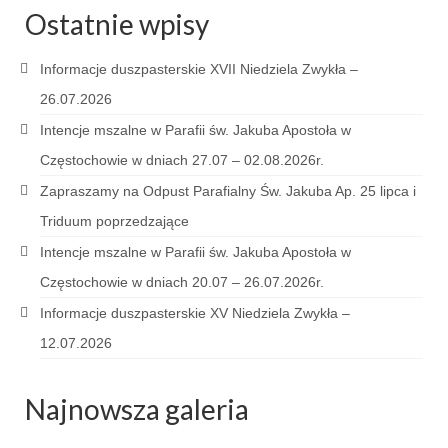
e-Katolik
Ostatnie wpisy
Nabożeństwa
Informacje duszpasterskie XVII Niedziela Zwykła –
Nabożeństwa różne
26.07.2026
Intencje mszalne w Parafii św. Jakuba Apostoła w
Pogrzeb katolicki
Częstochowie w dniach 27.07 – 02.08.2026r.
Sakramenty
Zapraszamy na Odpust Parafialny Św. Jakuba Ap. 25 lipca i
Sakrament chrztu
Triduum poprzedzające
Intencje mszalne w Parafii św. Jakuba Apostoła w
Sakrament eucharystii
Częstochowie w dniach 20.07 – 26.07.2026r.
Sakrament bierzmowania
Informacje duszpasterskie XV Niedziela Zwykła –
Sakrament pojednania
12.07.2026
Sakrament małżeństwa
Najnowsza galeria
Sakrament kapłaństwa