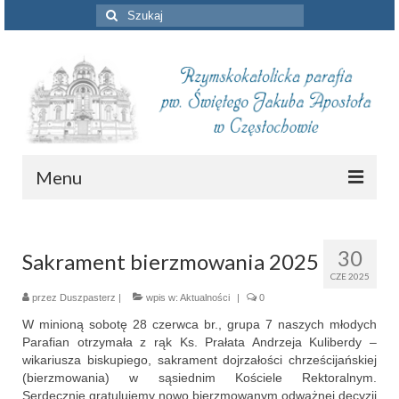
Szuklaj
w:
Menu
Aktualności
30
Sakrament bierzmowania 2025
Intencje mszalne
CZE 2025
Informacje duszpasterskie
przez
Duszpasterz
|
wpis w:
Aktualności
|
0
W minioną sobotę 28 czerwca br., grupa 7 naszych młodych
Piszą o nas
Parafian otrzymała z rąk Ks. Prałata Andrzeja Kuliberdy –
wikariusza biskupiego, sakrament dojrzałości chrześcijańskiej
Remont kościoła
(bierzmowania) w sąsiednim Kościele Rektoralnym.
Serdecznie gratulujemy nowo bierzmowanym odważnej decyzji