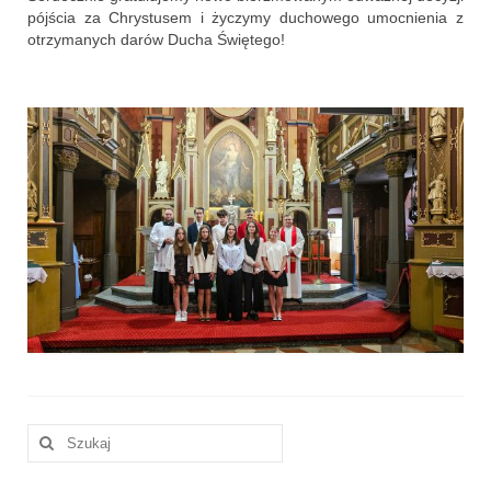
Parafia
pójścia za Chrystusem i życzymy duchowego umocnienia z
otrzymanych darów Ducha Świętego!
Historia
Duszpasterze
Nasz patron
Kościół Rektoracki
Vademecum
Wspólnoty parafialne
Katecheza parafialna
Niezbędnik Katolika
Kaplica Adoracji
Szuklaj
w:
Pracownicy