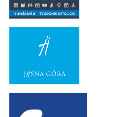
Pierwsza Komunia Święta – Grupa 1
Pierwsza Komunia Święta – Grupa 2
Pierwsza Komunia Święta – Grupa 3
Boże Ciało
Galerie 2020
Uroczystość Św. Jakuba Apostoła 2020
Wizytacja Kanoniczna 21.06.2020
Boże Ciało 2020
GODZINA ŚWIĘTA W ŚWIĘTO
MIŁOSIERDZIA BOŻEGO
Opłatek Wspólnot Parafialnych
Galerie 2019