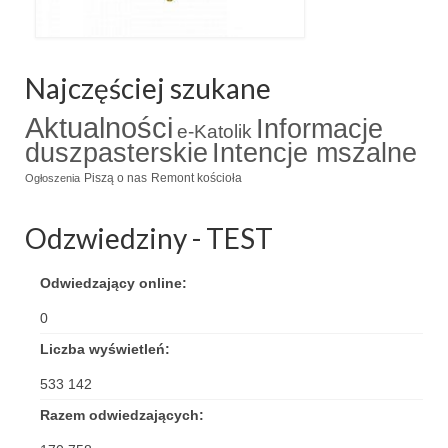
Triduum Św. St. Kostka 2018
Narodowy Dzień Pamięci “Żołnierzy
Najczęściej szukane
Wyklętych” 2018
Aktualności
Informacje
e-Katolik
Galerie 2017
duszpasterskie
Intencje mszalne
Remont plebanii 2017
Piszą o nas
Remont kościoła
Ogłoszenia
Wprowadzenie nowego Proboszcza
Odzwiedziny - TEST
Imieniny kapłana
Odwiedzający online:
Kancelaria
0
Zaprzyjaźnione strony
Liczba wyświetleń:
Kontakt
533 142
Razem odwiedzających:
POMOC PSYCHOTERAPEUTY