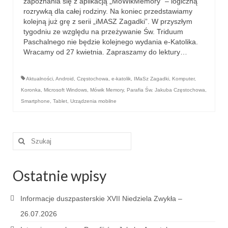
zapoznania się z aplikacją „MóWikMemory” – logiczną
e-Katolik
rozrywką dla całej rodziny. Na koniec przedstawiamy
kolejną już grę z serii „iMASZ Zagadki”. W przyszłym
Nabożeństwa
tygodniu ze względu na przeżywanie Św. Triduum
Paschalnego nie będzie kolejnego wydania e-Katolika.
Nabożeństwa różne
Wracamy od 27 kwietnia. Zapraszamy do lektury…
Pogrzeb katolicki
Aktualności
,
Android
,
Częstochowa
,
e-katolik
,
IMaSz Zagadki
,
Komputer
,
Sakramenty
Koronka
,
Microsoft Windows
,
Mówik Memory
,
Parafia Św. Jakuba Częstochowa
,
Smartphone
,
Tablet
,
Urządzenia mobilne
Sakrament chrztu
Sakrament eucharystii
Szuklaj
w:
Sakrament bierzmowania
Ostatnie wpisy
Sakrament pojednania
Sakrament małżeństwa
Informacje duszpasterskie XVII Niedziela Zwykła –
26.07.2026
Sakrament kapłaństwa