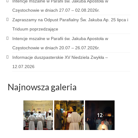
Intencje mszalne w Parafii św. Jakuba Apostoła w
Sakrament namaszczenia chorych
Częstochowie w dniach 27.07 – 02.08.2026r.
Galeria
Zapraszamy na Odpust Parafialny Św. Jakuba Ap. 25 lipca i
Triduum poprzedzające
Galerie 2026
Intencje mszalne w Parafii św. Jakuba Apostoła w
Niedziela Palmowa 29.03.2026
Częstochowie w dniach 20.07 – 26.07.2026r.
Wielki Czwartek 02.04.2026
Informacje duszpasterskie XV Niedziela Zwykła –
12.07.2026
Wielki Piątek 03.04.2026
Wielka Sobota 04.04.2026
Najnowsza galeria
Godzina Miłosierdzia 12.04.2026
Galerie 2025
22
8
12
Pożegnanie Ks. Mateusza 29.06.2025
Zakończenie Oktawy Bożego Ciała
26.06.2025