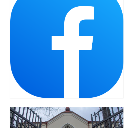
Pasterka 2022
Bierzmowanie 24.10.2022r.
Odpust 2022
Złoty Jubileusz
Pierwsza Komunia Św. – Gr 1
Pierwsza Komunia Św. – Gr 2
Galerie 2021
Pasterka 2021
Odpust 2021
Kościół Stacyjny Wielkiego Postu 2021
Pierwsza Komunia Święta