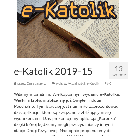
Parafia
Historia
Duszpasterze
Nasz patron
Kościół Rektoracki
Vademecum
13
e-Katolik 2019-15
KWI 2019
Wspólnoty parafialne
przez
Duszpasterz
|
wpis w:
Aktualności
,
e-Katolik
|
0
Katecheza parafialna
Witamy w ostatnim, Wielkopostnym wydaniu e-Katolika.
Wielkimi krokami zbliża się już Święte Triduum
Niezbędnik Katolika
Paschalne. Tym bardziej jest nam miło zaprezentować
dziś aplikacje, które są związane z zbliżającymi się
Kaplica Adoracji
wydarzeniami. Dziś prezentujemy aplikacje „Koronka”
dzięki której będziemy mogli przeżyć między innymi
Pracownicy
stacje Drogi Krzyżowej. Następnie proponujemy do