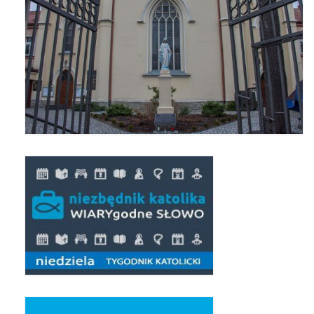
Pierwsza Komunia Święta – Grupa 1
Pierwsza Komunia Święta – Grupa 2
Pierwsza Komunia Święta – Grupa 3
Boże Ciało
Galerie 2020
Uroczystość Św. Jakuba Apostoła 2020
Wizytacja Kanoniczna 21.06.2020
Boże Ciało 2020
GODZINA ŚWIĘTA W ŚWIĘTO
MIŁOSIERDZIA BOŻEGO
Opłatek Wspólnot Parafialnych
Galerie 2019