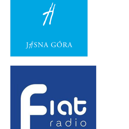
Pasterka 2019
Triduum St. Kostka 2019
Posługa Siostry Elekty
Uroczystość Św. Jakuba Ap 2019
Boże Ciało – 20 czerwca 2019
Pierwsza Komunia Święta 2019
Imieniny Ks Kanonika
Wigilia Paschalna 2019
Wielki Piątek 2019
Wielki Czwartek 2019
Droga Krzyżowa w parafii św. Jakuba