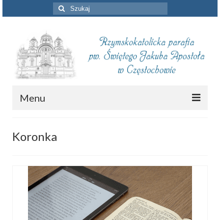
Szuklaj
w:
Menu
Aktualności
Koronka
Intencje mszalne
Informacje duszpasterskie
Piszą o nas
Remont kościoła