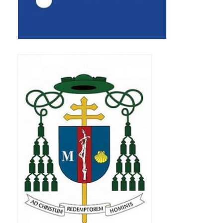
Apostoła w Częstochowie 2019
Imieniny Ks. Proboszcza 2019
Narodowy Dzień Pamięci “Żołnierzy
Wyklętych” 2019
Pielęgnacja drzew
Nasza parafia z lotu ptaka
Stare fotografie
Galerie 2018
Pasterka 2018
Remont kościoła
100 lecie Niepodległości
Bal Wszystkich Świętych 2018