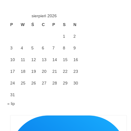
Galerie 2024
sierpień 2026
Niedziela Palmowa 24.03.2024
P
W
Ś
C
P
S
N
Wigilia Paschalna 30.03.2024
1
2
Odpust 2024
3
4
5
6
7
8
9
Galerie 2023
10
11
12
13
14
15
16
Bierzmowanie 27.11.2023
17
18
19
20
21
22
23
24
25
Odpust 2023
26
27
28
29
30
31
Zakończenie oktawy 2023
« lip
Niedziela Palmowa 2023
Galerie 2022