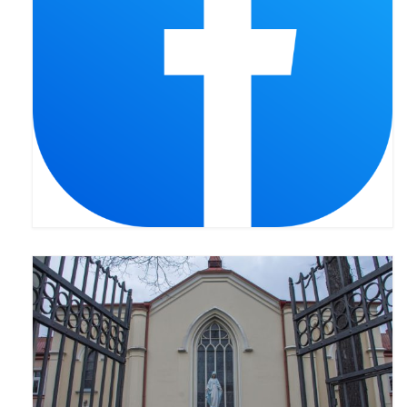
Pasterka 2022
Bierzmowanie 24.10.2022r.
Odpust 2022
Złoty Jubileusz
Pierwsza Komunia Św. – Gr 1
Pierwsza Komunia Św. – Gr 2
Galerie 2021
Pasterka 2021
Odpust 2021
Kościół Stacyjny Wielkiego Postu 2021
Pierwsza Komunia Święta