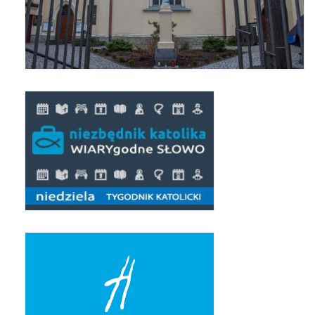
Pierwsza Komunia Święta – Grupa 1
Pierwsza Komunia Święta – Grupa 2
Pierwsza Komunia Święta – Grupa 3
Boże Ciało
Galerie 2020
Uroczystość Św. Jakuba Apostoła 2020
Wizytacja Kanoniczna 21.06.2020
Boże Ciało 2020
GODZINA ŚWIĘTA W ŚWIĘTO
MIŁOSIERDZIA BOŻEGO
Opłatek Wspólnot Parafialnych
Galerie 2019