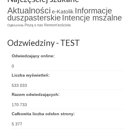
Aktualności
Informacje
Triduum Św. St. Kostka 2018
e-Katolik
duszpasterskie
Intencje mszalne
Narodowy Dzień Pamięci “Żołnierzy
Piszą o nas
Remont kościoła
Ogłoszenia
Wyklętych” 2018
Galerie 2017
Odzwiedziny - TEST
Remont plebanii 2017
Odwiedzający online:
Wprowadzenie nowego Proboszcza
0
Imieniny kapłana
Liczba wyświetleń:
533 033
Kancelaria
Razem odwiedzających:
Zaprzyjaźnione strony
170 733
Kontakt
Całkowita liczba odsłon strony:
POMOC PSYCHOTERAPEUTY
5 377