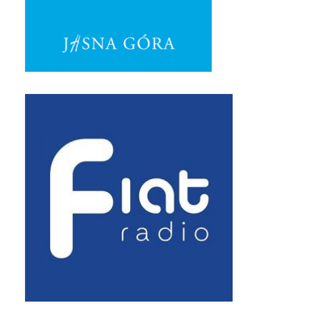
Pasterka 2019
Triduum St. Kostka 2019
Posługa Siostry Elekty
Uroczystość Św. Jakuba Ap 2019
Boże Ciało – 20 czerwca 2019
Pierwsza Komunia Święta 2019
Imieniny Ks Kanonika
Wigilia Paschalna 2019
Wielki Piątek 2019
Wielki Czwartek 2019
Droga Krzyżowa w parafii św. Jakuba