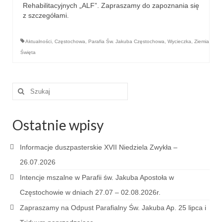
Rehabilitacyjnych „ALF”. Zapraszamy do zapoznania się
e-Katolik
z szczegółami.
Nabożeństwa
Aktualności
,
Częstochowa
,
Parafia Św. Jakuba Częstochowa
,
Wycieczka
,
Ziemia
Nabożeństwa różne
Święta
Pogrzeb katolicki
Sakramenty
Szuklaj
w:
Sakrament chrztu
Ostatnie wpisy
Sakrament eucharystii
Informacje duszpasterskie XVII Niedziela Zwykła –
Sakrament bierzmowania
26.07.2026
Sakrament pojednania
Intencje mszalne w Parafii św. Jakuba Apostoła w
Sakrament małżeństwa
Częstochowie w dniach 27.07 – 02.08.2026r.
Zapraszamy na Odpust Parafialny Św. Jakuba Ap. 25 lipca i
Sakrament kapłaństwa