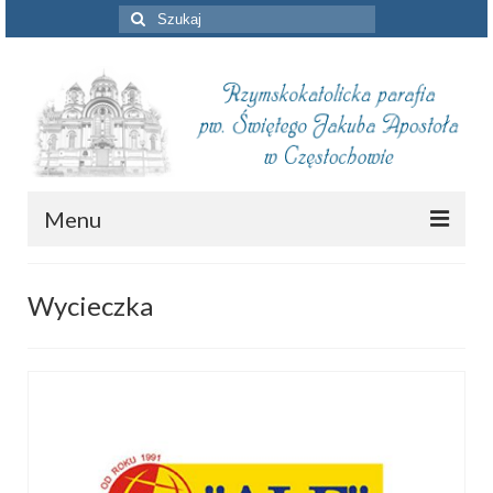
Szuklaj
w:
Menu
Aktualności
Wycieczka
Intencje mszalne
Informacje duszpasterskie
Piszą o nas
Remont kościoła