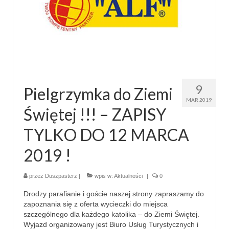
Parafia
Historia
Duszpasterze
Nasz patron
9
Pielgrzymka do Ziemi
Kościół Rektoracki
MAR 2019
Świętej !!! – ZAPISY
Vademecum
TYLKO DO 12 MARCA
Wspólnoty parafialne
2019 !
Katecheza parafialna
Niezbędnik Katolika
przez
Duszpasterz
|
wpis w:
Aktualności
|
0
Kaplica Adoracji
Drodzy parafianie i goście naszej strony zapraszamy do
zapoznania się z oferta wycieczki do miejsca
Pracownicy
szczególnego dla każdego katolika – do Ziemi Świętej.
Wyjazd organizowany jest Biuro Usług Turystycznych i