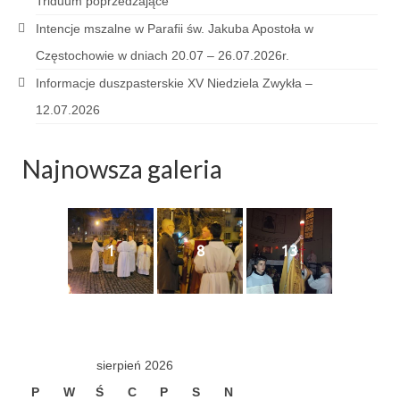
Triduum poprzedzające
Sakrament namaszczenia chorych
Intencje mszalne w Parafii św. Jakuba Apostoła w
Galeria
Częstochowie w dniach 20.07 – 26.07.2026r.
Informacje duszpasterskie XV Niedziela Zwykła –
Galerie 2026
12.07.2026
Niedziela Palmowa 29.03.2026
Wielki Czwartek 02.04.2026
Najnowsza galeria
Wielki Piątek 03.04.2026
Wielka Sobota 04.04.2026
1
8
13
Godzina Miłosierdzia 12.04.2026
Galerie 2025
Pożegnanie Ks. Mateusza 29.06.2025
sierpień 2026
Zakończenie Oktawy Bożego Ciała
P
W
Ś
C
P
S
N
26.06.2025