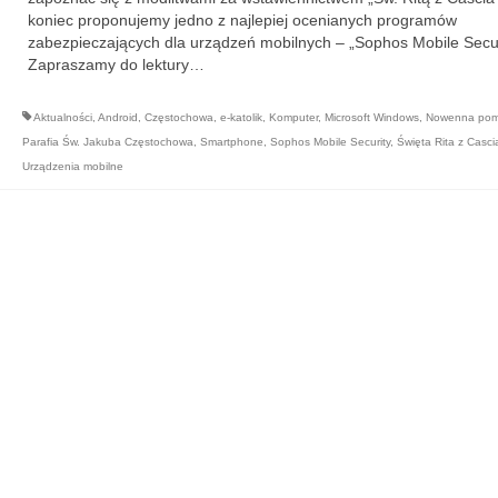
koniec proponujemy jedno z najlepiej ocenianych programów
zabezpieczających dla urządzeń mobilnych – „Sophos Mobile Securi
Zapraszamy do lektury…
Aktualności
,
Android
,
Częstochowa
,
e-katolik
,
Komputer
,
Microsoft Windows
,
Nowenna pom
Parafia Św. Jakuba Częstochowa
,
Smartphone
,
Sophos Mobile Security
,
Święta Rita z Casci
Urządzenia mobilne