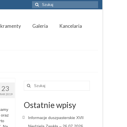
Szuklaj
w:
akramenty
Galeria
Kancelaria
Szuklaj
23
w:
MAR 2019
Ostatnie wpisy
ęcamy
 oraz
Informacje duszpasterskie XVII
rto
Niedziela Zwykła – 26.07.2026
”. Na