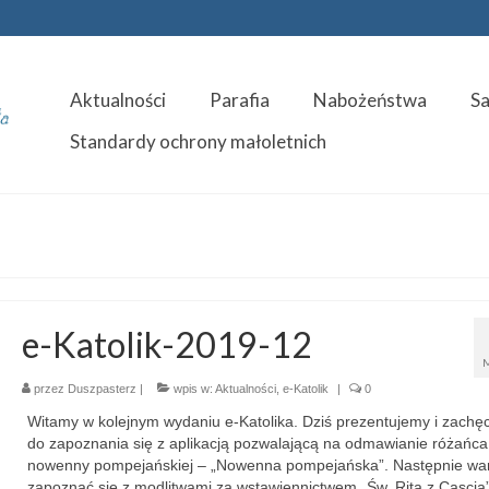
Aktualności
Parafia
Nabożeństwa
S
Standardy ochrony małoletnich
e-Katolik-2019-12
przez
Duszpasterz
|
wpis w:
Aktualności
,
e-Katolik
|
0
Witamy w kolejnym wydaniu e-Katolika. Dziś prezentujemy i zach
do zapoznania się z aplikacją pozwalającą na odmawianie różańca
nowenny pompejańskiej – „Nowenna pompejańska”. Następnie wa
zapoznać się z modlitwami za wstawiennictwem „Św. Ritą z Cascia