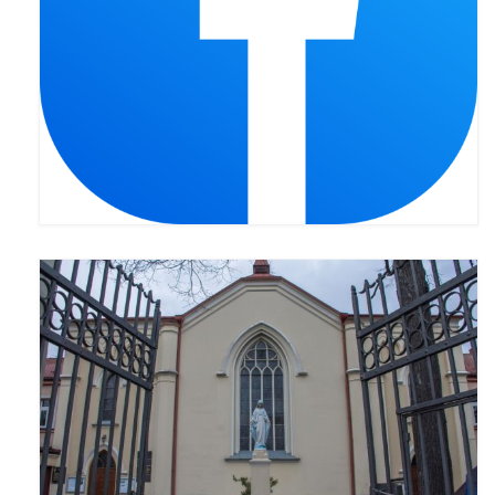
Pasterka 2022
Bierzmowanie 24.10.2022r.
Odpust 2022
Złoty Jubileusz
Pierwsza Komunia Św. – Gr 1
Pierwsza Komunia Św. – Gr 2
Galerie 2021
Pasterka 2021
Odpust 2021
Kościół Stacyjny Wielkiego Postu 2021
Pierwsza Komunia Święta