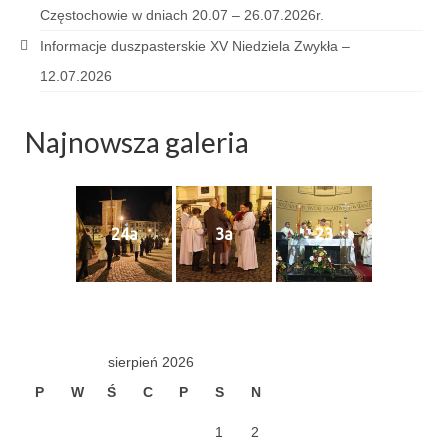
Częstochowie w dniach 20.07 – 26.07.2026r.
Sakrament namaszczenia chorych
Informacje duszpasterskie XV Niedziela Zwykła –
Galeria
12.07.2026
Galerie 2026
Najnowsza galeria
Niedziela Palmowa 29.03.2026
Wielki Czwartek 02.04.2026
Wielki Piątek 03.04.2026
24a
3a
23
Wielka Sobota 04.04.2026
Godzina Miłosierdzia 12.04.2026
Galerie 2025
sierpień 2026
Pożegnanie Ks. Mateusza 29.06.2025
P
W
Ś
C
P
S
N
Zakończenie Oktawy Bożego Ciała
1
2
26.06.2025