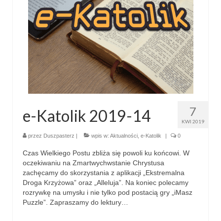
Parafia
Historia
Duszpasterze
Nasz patron
Kościół Rektoracki
Vademecum
7
e-Katolik 2019-14
KWI 2019
Wspólnoty parafialne
przez
Duszpasterz
|
wpis w:
Aktualności
,
e-Katolik
|
0
Katecheza parafialna
Czas Wielkiego Postu zbliża się powoli ku końcowi. W
oczekiwaniu na Zmartwychwstanie Chrystusa
Niezbędnik Katolika
zachęcamy do skorzystania z aplikacji „Ekstremalna
Droga Krzyżowa” oraz „Alleluja”. Na koniec polecamy
Kaplica Adoracji
rozrywkę na umysłu i nie tylko pod postacią gry „iMasz
Puzzle”. Zapraszamy do lektury…
Pracownicy