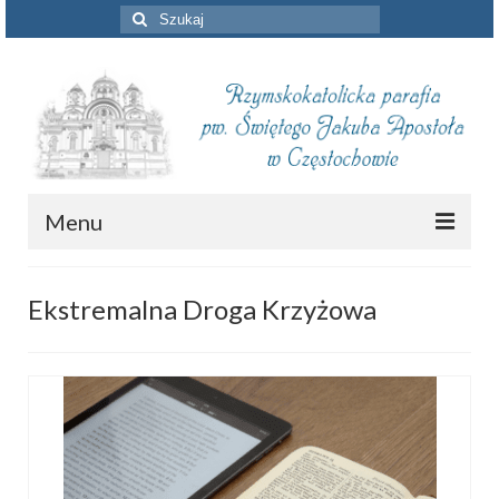
Szuklaj
w:
Menu
Aktualności
Ekstremalna Droga Krzyżowa
Intencje mszalne
Informacje duszpasterskie
Piszą o nas
Remont kościoła