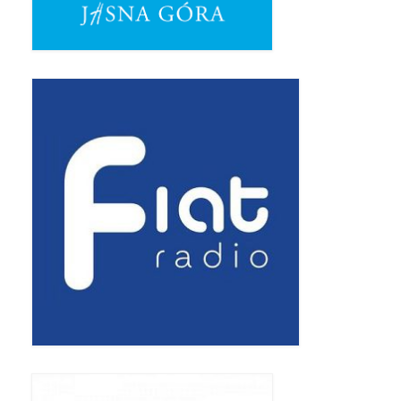
Pasterka 2019
Triduum St. Kostka 2019
Posługa Siostry Elekty
Uroczystość Św. Jakuba Ap 2019
Boże Ciało – 20 czerwca 2019
Pierwsza Komunia Święta 2019
Imieniny Ks Kanonika
Wigilia Paschalna 2019
Wielki Piątek 2019
Wielki Czwartek 2019
Droga Krzyżowa w parafii św. Jakuba