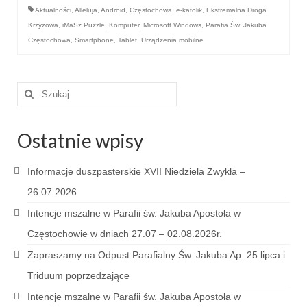
e-Katolik
Aktualności
,
Alleluja
,
Android
,
Częstochowa
,
e-katolik
,
Ekstremalna Droga
Krzyżowa
,
iMaSz Puzzle
,
Komputer
,
Microsoft Windows
,
Parafia Św. Jakuba
Nabożeństwa
Częstochowa
,
Smartphone
,
Tablet
,
Urządzenia mobilne
Nabożeństwa różne
Szuklaj
Pogrzeb katolicki
w:
Sakramenty
Ostatnie wpisy
Sakrament chrztu
Informacje duszpasterskie XVII Niedziela Zwykła –
Sakrament eucharystii
26.07.2026
Sakrament bierzmowania
Intencje mszalne w Parafii św. Jakuba Apostoła w
Sakrament pojednania
Częstochowie w dniach 27.07 – 02.08.2026r.
Zapraszamy na Odpust Parafialny Św. Jakuba Ap. 25 lipca i
Sakrament małżeństwa
Triduum poprzedzające
Sakrament kapłaństwa
Intencje mszalne w Parafii św. Jakuba Apostoła w