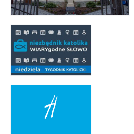
Pierwsza Komunia Święta – Grupa 1
Pierwsza Komunia Święta – Grupa 2
Pierwsza Komunia Święta – Grupa 3
Boże Ciało
Galerie 2020
Uroczystość Św. Jakuba Apostoła 2020
Wizytacja Kanoniczna 21.06.2020
Boże Ciało 2020
GODZINA ŚWIĘTA W ŚWIĘTO
MIŁOSIERDZIA BOŻEGO
Opłatek Wspólnot Parafialnych
Galerie 2019