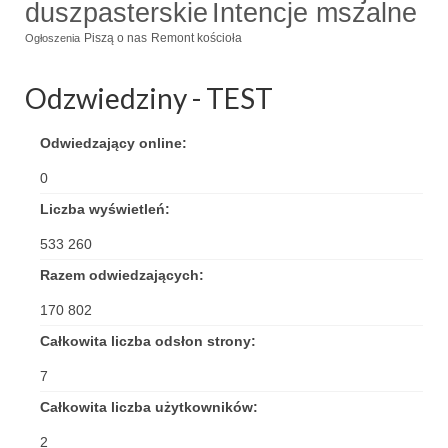
duszpasterskie
Intencje mszalne
Triduum Św. St. Kostka 2018
Piszą o nas
Remont kościoła
Ogłoszenia
Narodowy Dzień Pamięci “Żołnierzy
Odzwiedziny - TEST
Wyklętych” 2018
Galerie 2017
Odwiedzający online:
Remont plebanii 2017
0
Liczba wyświetleń:
Wprowadzenie nowego Proboszcza
533 260
Imieniny kapłana
Razem odwiedzających:
Kancelaria
170 802
Zaprzyjaźnione strony
Całkowita liczba odsłon strony:
7
Kontakt
Całkowita liczba użytkowników:
POMOC PSYCHOTERAPEUTY
2