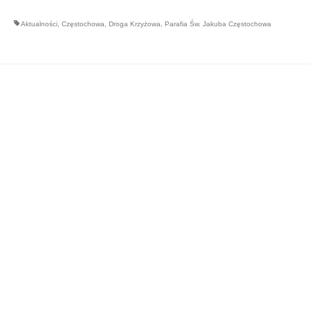
Aktualności
,
Częstochowa
,
Droga Krzyżowa
,
Parafia Św. Jakuba Częstochowa