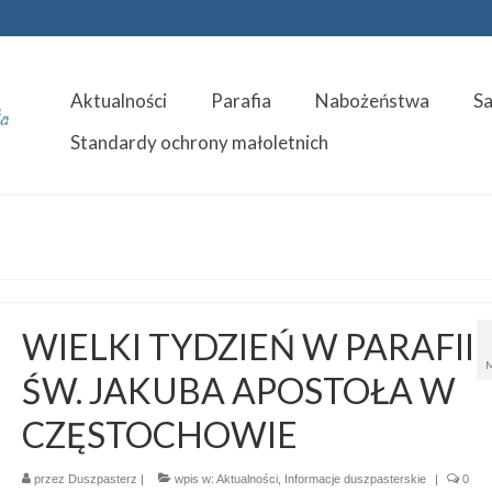
Aktualności
Parafia
Nabożeństwa
S
Standardy ochrony małoletnich
WIELKI TYDZIEŃ W PARAFII
ŚW. JAKUBA APOSTOŁA W
CZĘSTOCHOWIE
przez
Duszpasterz
|
wpis w:
Aktualności
,
Informacje duszpasterskie
|
0