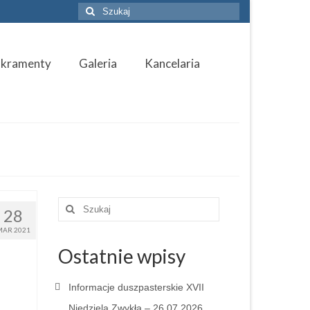
Szuklaj
w:
akramenty
Galeria
Kancelaria
Szuklaj
28
w:
MAR 2021
Ostatnie wpisy
Informacje duszpasterskie XVII
Niedziela Zwykła – 26.07.2026