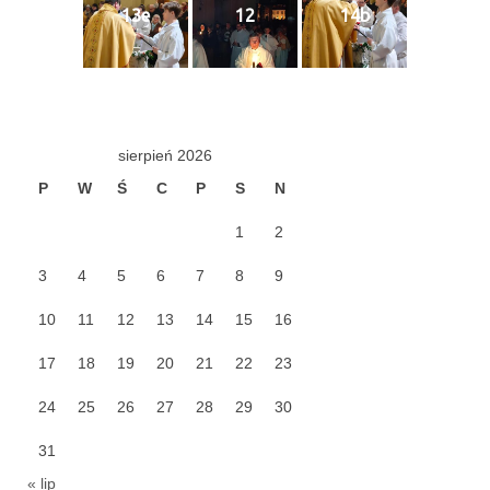
e-Katolik
13e
12
14b
Nabożeństwa
Nabożeństwa różne
Pogrzeb katolicki
sierpień 2026
P
W
Ś
C
P
S
N
Sakramenty
1
2
Sakrament chrztu
3
4
5
6
7
8
9
Sakrament eucharystii
10
11
12
13
14
15
16
Sakrament bierzmowania
17
18
19
20
21
22
23
Sakrament pojednania
24
25
26
27
28
29
30
Sakrament małżeństwa
31
Sakrament kapłaństwa
« lip