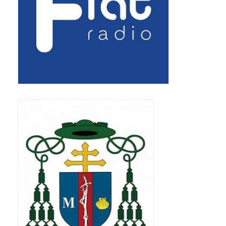
Pierwsza Komunia Święta – Grupa 1
Pierwsza Komunia Święta – Grupa 2
Pierwsza Komunia Święta – Grupa 3
Boże Ciało
Galerie 2020
Uroczystość Św. Jakuba Apostoła 2020
Wizytacja Kanoniczna 21.06.2020
Boże Ciało 2020
GODZINA ŚWIĘTA W ŚWIĘTO
MIŁOSIERDZIA BOŻEGO
Opłatek Wspólnot Parafialnych
Galerie 2019