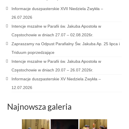
Parafia
Informacje duszpasterskie XVII Niedziela Zwykła –
Historia
26.07.2026
Intencje mszalne w Parafii św. Jakuba Apostoła w
Duszpasterze
Częstochowie w dniach 27.07 – 02.08.2026r.
Nasz patron
Zapraszamy na Odpust Parafialny Św. Jakuba Ap. 25 lipca i
Kościół Rektoracki
Triduum poprzedzające
Intencje mszalne w Parafii św. Jakuba Apostoła w
Vademecum
Częstochowie w dniach 20.07 – 26.07.2026r.
Wspólnoty parafialne
Informacje duszpasterskie XV Niedziela Zwykła –
Katecheza parafialna
12.07.2026
Niezbędnik Katolika
Najnowsza galeria
Kaplica Adoracji
Pracownicy