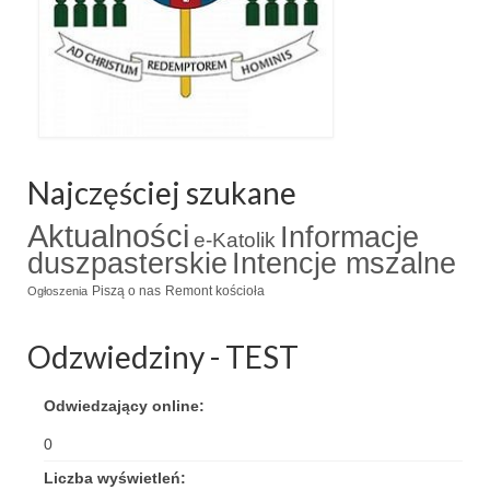
Pasterka 2019
Triduum St. Kostka 2019
Posługa Siostry Elekty
Uroczystość Św. Jakuba Ap 2019
Najczęściej szukane
Boże Ciało – 20 czerwca 2019
Aktualności
Informacje
e-Katolik
Pierwsza Komunia Święta 2019
duszpasterskie
Intencje mszalne
Piszą o nas
Remont kościoła
Ogłoszenia
Imieniny Ks Kanonika
Wigilia Paschalna 2019
Odzwiedziny - TEST
Wielki Piątek 2019
Odwiedzający online:
Wielki Czwartek 2019
0
Droga Krzyżowa w parafii św. Jakuba
Liczba wyświetleń: