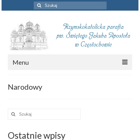
Szuklaj
w:
Menu
Aktualności
Narodowy
Intencje mszalne
Informacje duszpasterskie
Szuklaj
Piszą o nas
w:
Remont kościoła
Ostatnie wpisy