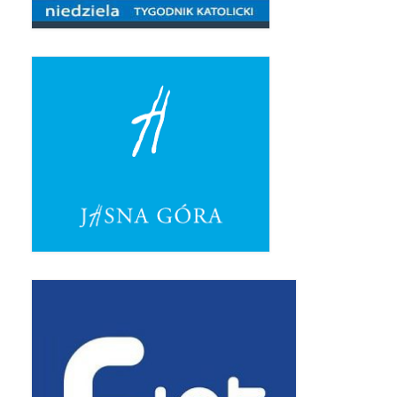
Pasterka 2022
Bierzmowanie 24.10.2022r.
Odpust 2022
Złoty Jubileusz
Pierwsza Komunia Św. – Gr 1
Pierwsza Komunia Św. – Gr 2
Galerie 2021
Pasterka 2021
Odpust 2021
Kościół Stacyjny Wielkiego Postu 2021
Pierwsza Komunia Święta