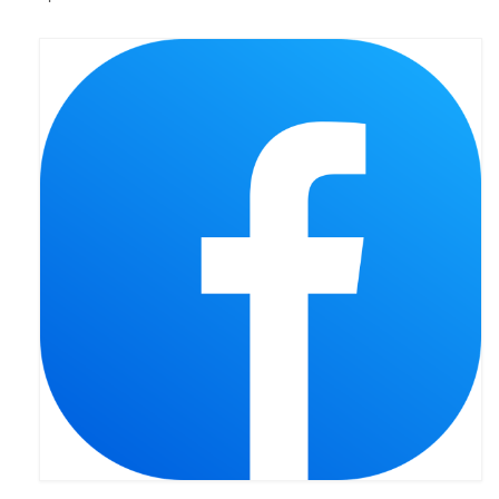
Sakrament namaszczenia chorych
Galeria
Galerie 2026
Niedziela Palmowa 29.03.2026
Wielki Czwartek 02.04.2026
Wielki Piątek 03.04.2026
Wielka Sobota 04.04.2026
Godzina Miłosierdzia 12.04.2026
Galerie 2025
Pożegnanie Ks. Mateusza 29.06.2025
Zakończenie Oktawy Bożego Ciała
26.06.2025