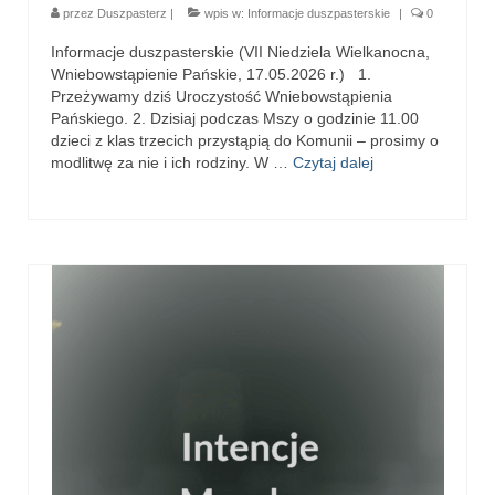
e-Katolik
przez
Duszpasterz
|
wpis w:
Informacje duszpasterskie
|
0
Informacje duszpasterskie (VII Niedziela Wielkanocna,
Nabożeństwa
Wniebowstąpienie Pańskie, 17.05.2026 r.) 1.
Przeżywamy dziś Uroczystość Wniebowstąpienia
Nabożeństwa różne
Pańskiego. 2. Dzisiaj podczas Mszy o godzinie 11.00
dzieci z klas trzecich przystąpią do Komunii – prosimy o
Pogrzeb katolicki
modlitwę za nie i ich rodziny. W …
Czytaj dalej
Sakramenty
Sakrament chrztu
Sakrament eucharystii
Sakrament bierzmowania
Sakrament pojednania
Sakrament małżeństwa
Sakrament kapłaństwa