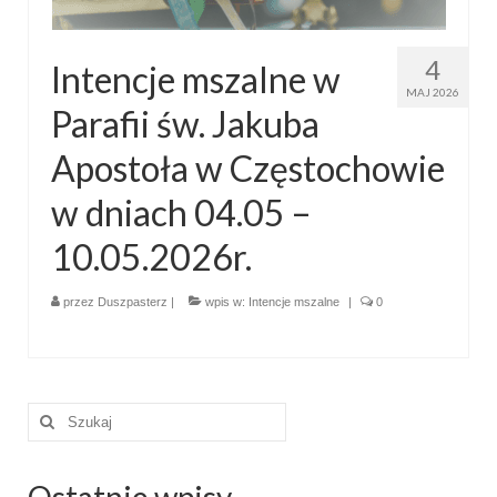
Pasterka 2022
Bierzmowanie 24.10.2022r.
4
Intencje mszalne w
Odpust 2022
MAJ 2026
Parafii św. Jakuba
Złoty Jubileusz
Apostoła w Częstochowie
Pierwsza Komunia Św. – Gr 1
w dniach 04.05 –
Pierwsza Komunia Św. – Gr 2
10.05.2026r.
Galerie 2021
przez
Duszpasterz
|
wpis w:
Intencje mszalne
|
0
Pasterka 2021
Odpust 2021
Kościół Stacyjny Wielkiego Postu 2021
Szuklaj
w:
Pierwsza Komunia Święta