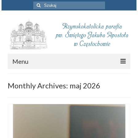
Szuklaj
w:
Menu
Aktualności
Monthly Archives: maj 2026
Intencje mszalne
Informacje duszpasterskie
Piszą o nas
Remont kościoła