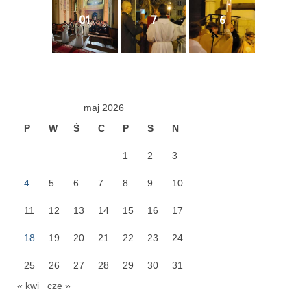
Pasterka 2019
01
7
6
Triduum St. Kostka 2019
Posługa Siostry Elekty
Uroczystość Św. Jakuba Ap 2019
maj 2026
P
W
Ś
C
P
S
N
Boże Ciało – 20 czerwca 2019
1
2
3
Pierwsza Komunia Święta 2019
4
5
6
7
8
9
10
Imieniny Ks Kanonika
11
12
13
14
15
16
17
Wigilia Paschalna 2019
18
19
20
21
22
23
24
Wielki Piątek 2019
25
26
27
28
29
30
31
Wielki Czwartek 2019
« kwi
cze »
Droga Krzyżowa w parafii św. Jakuba