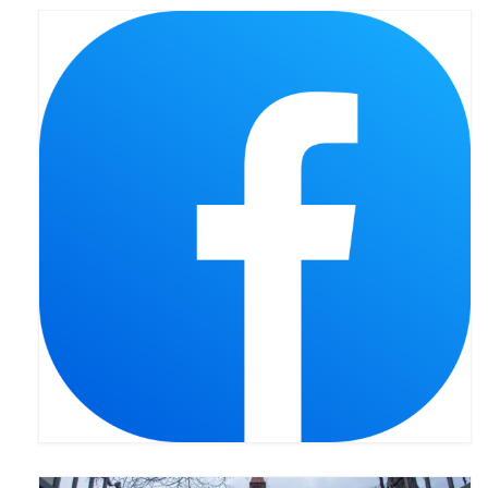
Apostoła w Częstochowie 2019
Imieniny Ks. Proboszcza 2019
Narodowy Dzień Pamięci “Żołnierzy
Wyklętych” 2019
Pielęgnacja drzew
Nasza parafia z lotu ptaka
Stare fotografie
Galerie 2018
Pasterka 2018
Remont kościoła
100 lecie Niepodległości
Bal Wszystkich Świętych 2018