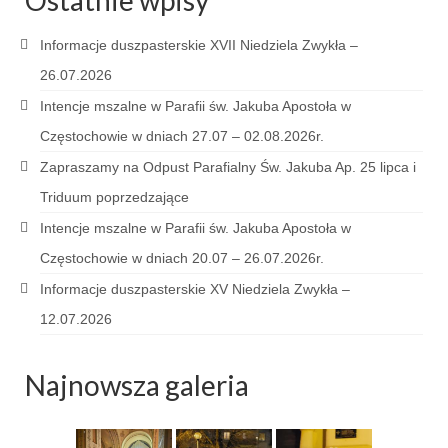
Ostatnie wpisy
Pierwsza Komunia Święta – Grupa 1
Pierwsza Komunia Święta – Grupa 2
Informacje duszpasterskie XVII Niedziela Zwykła –
26.07.2026
Pierwsza Komunia Święta – Grupa 3
Intencje mszalne w Parafii św. Jakuba Apostoła w
Boże Ciało
Częstochowie w dniach 27.07 – 02.08.2026r.
Zapraszamy na Odpust Parafialny Św. Jakuba Ap. 25 lipca i
Galerie 2020
Triduum poprzedzające
Uroczystość Św. Jakuba Apostoła 2020
Intencje mszalne w Parafii św. Jakuba Apostoła w
Wizytacja Kanoniczna 21.06.2020
Częstochowie w dniach 20.07 – 26.07.2026r.
Informacje duszpasterskie XV Niedziela Zwykła –
Boże Ciało 2020
12.07.2026
GODZINA ŚWIĘTA W ŚWIĘTO
MIŁOSIERDZIA BOŻEGO
Najnowsza galeria
Opłatek Wspólnot Parafialnych
Galerie 2019