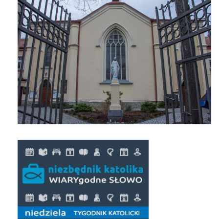
Triduum Św. St. Kostka 2018
Narodowy Dzień Pamięci “Żołnierzy
Wyklętych” 2018
Galerie 2017
Remont plebanii 2017
Wprowadzenie nowego Proboszcza
Imieniny kapłana
Kancelaria
Zaprzyjaźnione strony
Kontakt
POMOC PSYCHOTERAPEUTY