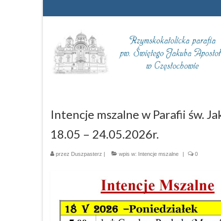
Intencje mszalne w Parafii św. 
18.05 – 24.05.2026r.
przez
Duszpasterz
|
wpis w:
Intencje mszalne
|
0