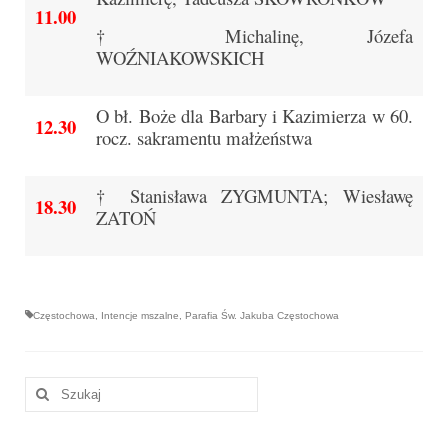
Pierwsza Komunia Święta – Grupa 1
11.00
† Michalinę, Józefa
Pierwsza Komunia Święta – Grupa 2
WOŹNIAKOWSKICH
Pierwsza Komunia Święta – Grupa 3
O bł. Boże dla Barbary i Kazimierza w 60.
12.30
Boże Ciało
rocz. sakramentu małżeństwa
Galerie 2020
† Stanisława ZYGMUNTA; Wiesławę
18.30
Uroczystość Św. Jakuba Apostoła 2020
ZATOŃ
Wizytacja Kanoniczna 21.06.2020
Boże Ciało 2020
Częstochowa
,
Intencje mszalne
,
Parafia Św. Jakuba Częstochowa
GODZINA ŚWIĘTA W ŚWIĘTO
MIŁOSIERDZIA BOŻEGO
Szuklaj
Opłatek Wspólnot Parafialnych
w:
Galerie 2019