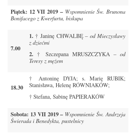
Piątek: 12 VII 2019 –
Wspomnienie Św. Brunona
Galerie 2024
Bonifacego z Kwerfurtu, biskupa
Niedziela Palmowa 24.03.2024
1.
† Janinę CHWALBĘ –
od Mieczysławy
Wigilia Paschalna 30.03.2024
z dziećmi
7.00
Odpust 2024
2.
† Szczepana MRUSZCZYKA –
od
Teresy z mężem
Galerie 2023
Bierzmowanie 27.11.2023
† Antoninę DYJA; s. Marię RUBIK;
Stanisława, Helenę RÓWNIAKÓW;
18.30
Odpust 2023
† Stefana, Sabinę PAPIERAKÓW
Zakończenie oktawy 2023
Niedziela Palmowa 2023
Sobota: 13 VII 2019 –
Wspomnienie Św. Andrzeja
Świerada i Benedykta, pustelnicy
Galerie 2022