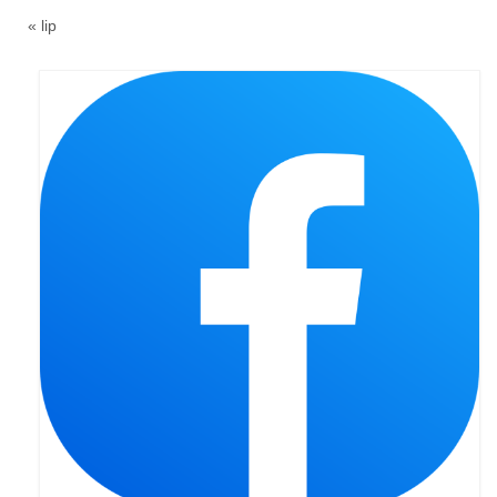
« lip
Triduum Św. St. Kostka 2018
Narodowy Dzień Pamięci “Żołnierzy
Wyklętych” 2018
Galerie 2017
Remont plebanii 2017
Wprowadzenie nowego Proboszcza
Imieniny kapłana
Kancelaria
Zaprzyjaźnione strony
Kontakt
POMOC PSYCHOTERAPEUTY