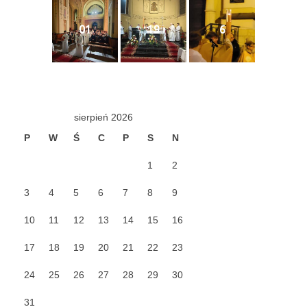
Apostoła w Częstochowie 2019
01
19
6
Imieniny Ks. Proboszcza 2019
Narodowy Dzień Pamięci “Żołnierzy
Wyklętych” 2019
Pielęgnacja drzew
sierpień 2026
Nasza parafia z lotu ptaka
P
W
Ś
C
P
S
N
Stare fotografie
1
2
Galerie 2018
3
4
5
6
7
8
9
Pasterka 2018
10
11
12
13
14
15
16
Remont kościoła
17
18
19
20
21
22
23
100 lecie Niepodległości
24
25
26
27
28
29
30
Bal Wszystkich Świętych 2018
31