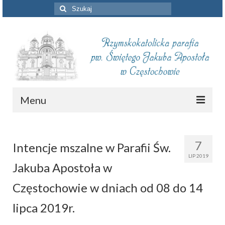
Szuklaj
w:
Menu
Aktualności
7
Intencje mszalne w Parafii Św.
Intencje mszalne
LIP 2019
Jakuba Apostoła w
Informacje duszpasterskie
Częstochowie w dniach od 08 do 14
Piszą o nas
lipca 2019r.
Remont kościoła