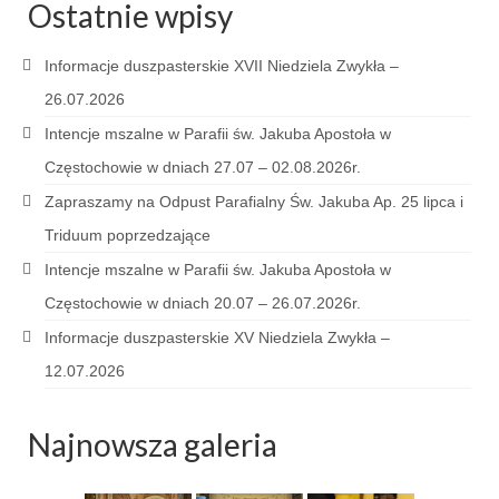
Ostatnie wpisy
Pasterka 2019
Informacje duszpasterskie XVII Niedziela Zwykła –
Triduum St. Kostka 2019
26.07.2026
Posługa Siostry Elekty
Intencje mszalne w Parafii św. Jakuba Apostoła w
Uroczystość Św. Jakuba Ap 2019
Częstochowie w dniach 27.07 – 02.08.2026r.
Zapraszamy na Odpust Parafialny Św. Jakuba Ap. 25 lipca i
Boże Ciało – 20 czerwca 2019
Triduum poprzedzające
Pierwsza Komunia Święta 2019
Intencje mszalne w Parafii św. Jakuba Apostoła w
Częstochowie w dniach 20.07 – 26.07.2026r.
Imieniny Ks Kanonika
Informacje duszpasterskie XV Niedziela Zwykła –
Wigilia Paschalna 2019
12.07.2026
Wielki Piątek 2019
Najnowsza galeria
Wielki Czwartek 2019
Droga Krzyżowa w parafii św. Jakuba