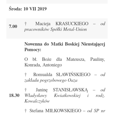
e-Katolik
Środa: 10 VII 2019
Nabożeństwa
† Macieja KRASUCKIEGO –
od
Nabożeństwa różne
7.00
pracowników Spółki Metal-Union
Pogrzeb katolicki
Nowenna do Matki Boskiej Nieustającej
Sakramenty
Pomocy:
Sakrament chrztu
O bł. Boże dla Mateusza, Pauliny,
Konrada, Antoniego
Sakrament eucharystii
† Romualda SŁAWIŃSKIEGO –
od
Sakrament bierzmowania
zakładu pogrzebowego Oaza
Sakrament pojednania
† Janinę STANISŁAWSKĄ –
od
18.30
Władysławy Kwiatkowskiej i rodz.
Sakrament małżeństwa
Kowalczyków
Sakrament kapłaństwa
† Stefana MIŁKOWSKIEGO –
od SP nr