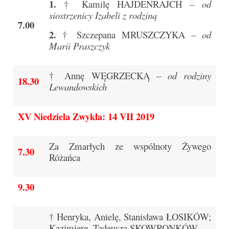
Pasterka 2022
1.
† Kamilę HAJDENRAJCH –
od
siostrzenicy Izabeli z rodziną
Bierzmowanie 24.10.2022r.
7.00
2.
† Szczepana MRUSZCZYKA –
od
Odpust 2022
Marii Praszczyk
Złoty Jubileusz
† Annę WĘGRZECKĄ –
od rodziny
18.30
Pierwsza Komunia Św. – Gr 1
Lewandowskich
Pierwsza Komunia Św. – Gr 2
XV Niedziela Zwykła: 14 VII 2019
Galerie 2021
Za Zmarłych ze wspólnoty Żywego
Pasterka 2021
7.30
Różańca
Odpust 2021
9.30
Kościół Stacyjny Wielkiego Postu 2021
Pierwsza Komunia Święta
† Henryka, Anielę, Stanisława ŁOSIKÓW;
Kazimierę, Tadeusza SKOWRONKÓW