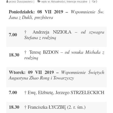
przez
Duszpasterz
|
wpis w:
Aktualności
,
Intencje mszalne
|
0
Parafia
Poniedziałek: 08 VII 2019 –
Wspomnienie Św.
Historia
Jana z Dukli, prezbitera
Duszpasterze
† Andrzeja NIZIOŁA –
od szwagra
7.00
Nasz patron
Stefana z rodziną
Kościół Rektoracki
† Teresę BZDON –
od wnuka Michała z
18.30
Vademecum
rodziną
Wspólnoty parafialne
Wtorek: 09 VII 2019 –
Wspomnienie Świętych
Katecheza parafialna
Augustyna Zhao Rong i Towarzyszy
Niezbędnik Katolika
7.00
† Ewę, Elżbietę, Jerzego STRZELECKICH
Kaplica Adoracji
18.30
Pracownicy
† Franciszka ŁYCZBĘ (2. r. śm.)