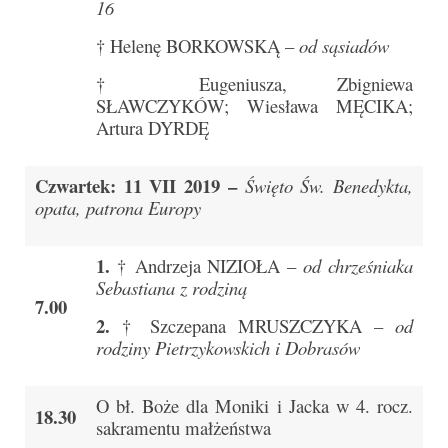
16
Sakrament namaszczenia chorych
† Helenę BORKOWSKĄ –
od sąsiadów
Galeria
† Eugeniusza, Zbigniewa
Galerie 2026
SŁAWCZYKÓW; Wiesława MĘCIKA;
Artura DYRDĘ
Niedziela Palmowa 29.03.2026
Wielki Czwartek 02.04.2026
Czwartek: 11 VII 2019 –
Święto Św. Benedykta,
opata, patrona Europy
Wielki Piątek 03.04.2026
1.
Wielka Sobota 04.04.2026
† Andrzeja NIZIOŁA –
od chrześniaka
Sebastiana z rodziną
7.00
Godzina Miłosierdzia 12.04.2026
2.
† Szczepana MRUSZCZYKA –
od
Galerie 2025
rodziny Pietrzykowskich i Dobrasów
Pożegnanie Ks. Mateusza 29.06.2025
O bł. Boże dla Moniki i Jacka w 4. rocz.
18.30
sakramentu małżeństwa
Zakończenie Oktawy Bożego Ciała
26.06.2025