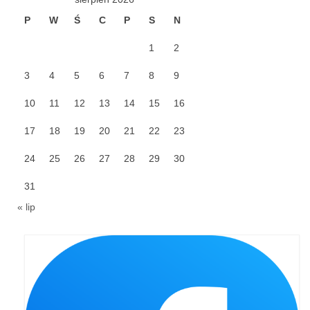
Pasterka 2019
P
W
Ś
C
P
S
N
Triduum St. Kostka 2019
1
2
Posługa Siostry Elekty
3
4
5
6
7
8
9
10
11
Uroczystość Św. Jakuba Ap 2019
12
13
14
15
16
17
18
19
20
21
22
23
Boże Ciało – 20 czerwca 2019
24
25
26
27
28
29
30
Pierwsza Komunia Święta 2019
31
Imieniny Ks Kanonika
« lip
Wigilia Paschalna 2019
Wielki Piątek 2019
Wielki Czwartek 2019
Droga Krzyżowa w parafii św. Jakuba