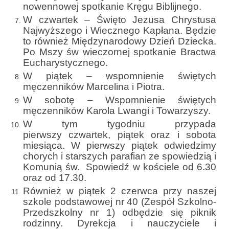
nowennowej spotkanie Kręgu Biblijnego.
Sakrament namaszczenia chorych
W czwartek – Święto Jezusa Chrystusa
Galeria
Najwyższego i Wiecznego Kapłana. Będzie
to również Międzynarodowy Dzień Dziecka.
Galerie 2026
Po Mszy św wieczornej spotkanie Bractwa
Eucharystycznego.
Niedziela Palmowa 29.03.2026
W piątek – wspomnienie świętych
męczenników Marcelina i Piotra.
Wielki Czwartek 02.04.2026
W sobotę – Wspomnienie świętych
męczenników Karola Lwangi i Towarzyszy.
Wielki Piątek 03.04.2026
W tym tygodniu przypada
pierwszy czwartek, piątek oraz i sobota
Wielka Sobota 04.04.2026
miesiąca. W pierwszy piątek odwiedzimy
Godzina Miłosierdzia 12.04.2026
chorych i starszych parafian ze spowiedzią i
Komunią św. Spowiedź w kościele od 6.30
Galerie 2025
oraz od 17.30.
Również w piątek 2 czerwca przy naszej
Pożegnanie Ks. Mateusza 29.06.2025
szkole podstawowej nr 40 (Zespół Szkolno-
Przedszkolny nr 1) odbędzie się piknik
Zakończenie Oktawy Bożego Ciała
rodzinny. Dyrekcja i nauczyciele i
26.06.2025