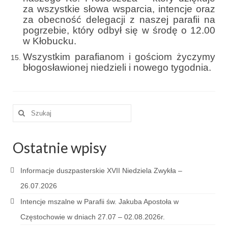
Pasterka 2022
za wszystkie słowa wsparcia, intencje oraz
za obecność delegacji z naszej parafii na
Bierzmowanie 24.10.2022r.
pogrzebie, który odbył się w środę o 12.00
w Kłobucku.
Odpust 2022
Wszystkim parafianom i gościom życzymy
Złoty Jubileusz
błogosławionej niedzieli i nowego tygodnia.
Pierwsza Komunia Św. – Gr 1
Pierwsza Komunia Św. – Gr 2
Szuklaj
w:
Galerie 2021
Ostatnie wpisy
Pasterka 2021
Odpust 2021
Informacje duszpasterskie XVII Niedziela Zwykła –
26.07.2026
Kościół Stacyjny Wielkiego Postu 2021
Intencje mszalne w Parafii św. Jakuba Apostoła w
Pierwsza Komunia Święta
Częstochowie w dniach 27.07 – 02.08.2026r.