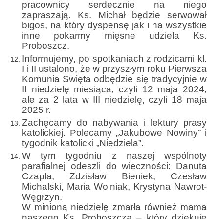
pracownicy serdecznie na niego
zapraszają. Ks. Michał będzie serwował
Galerie 2024
bigos, na który dyspensę jak i na wszystkie
inne pokarmy mięsne udziela Ks.
Niedziela Palmowa 24.03.2024
Proboszcz.
Informujemy, po spotkaniach z rodzicami kl.
Wigilia Paschalna 30.03.2024
I i II ustalono, że w przyszłym roku Pierwsza
Komunia Święta odbędzie się tradycyjnie w
Odpust 2024
II niedzielę miesiąca, czyli 12 maja 2024,
ale za 2 lata w III niedzielę, czyli 18 maja
Galerie 2023
2025 r.
Bierzmowanie 27.11.2023
Zachęcamy do nabywania i lektury prasy
katolickiej. Polecamy „Jakubowe Nowiny” i
Odpust 2023
tygodnik katolicki „Niedziela”.
W tym tygodniu z naszej wspólnoty
Zakończenie oktawy 2023
parafialnej odeszli do wieczności: Danuta
Czapla, Zdzisław Bieniek, Czesław
Niedziela Palmowa 2023
Michalski, Maria Wolniak, Krystyna Nawrot-
Węgrzyn.
Galerie 2022
W minioną niedzielę zmarła również mama
naszego Ks. Proboszcza – który dziękuje