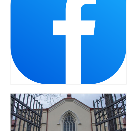
Apostoła w Częstochowie 2019
Imieniny Ks. Proboszcza 2019
Narodowy Dzień Pamięci “Żołnierzy
Wyklętych” 2019
Pielęgnacja drzew
Nasza parafia z lotu ptaka
Stare fotografie
Galerie 2018
Pasterka 2018
Remont kościoła
100 lecie Niepodległości
Bal Wszystkich Świętych 2018