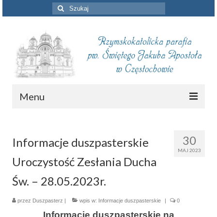
Szuklaj
w:
Menu
Aktualności
30
Informacje duszpasterskie
Intencje mszalne
MAJ 2023
Uroczystość Zesłania Ducha
Informacje duszpasterskie
Św. – 28.05.2023r.
Piszą o nas
przez
Duszpasterz
Remont kościoła
|
wpis w:
Informacje duszpasterskie
|
0
Informacje duszpasterskie na