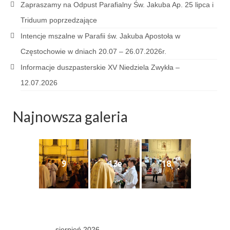
Pierwsza Komunia Święta – Grupa 1
Zapraszamy na Odpust Parafialny Św. Jakuba Ap. 25 lipca i
Triduum poprzedzające
Pierwsza Komunia Święta – Grupa 2
Intencje mszalne w Parafii św. Jakuba Apostoła w
Pierwsza Komunia Święta – Grupa 3
Częstochowie w dniach 20.07 – 26.07.2026r.
Boże Ciało
Informacje duszpasterskie XV Niedziela Zwykła –
12.07.2026
Galerie 2020
Uroczystość Św. Jakuba Apostoła 2020
Najnowsza galeria
Wizytacja Kanoniczna 21.06.2020
Boże Ciało 2020
9
13e
18
GODZINA ŚWIĘTA W ŚWIĘTO
MIŁOSIERDZIA BOŻEGO
Opłatek Wspólnot Parafialnych
Galerie 2019
sierpień 2026