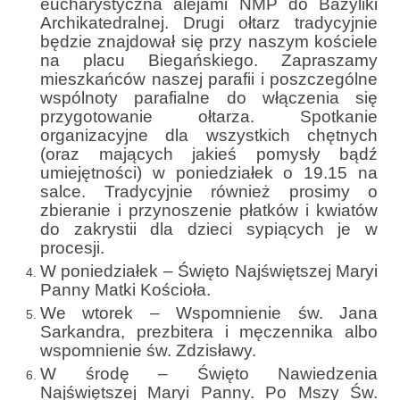
eucharystyczna alejami NMP do Bazyliki
e-Katolik
Archikatedralnej. Drugi ołtarz tradycyjnie
będzie znajdował się przy naszym kościele
Nabożeństwa
na placu Biegańskiego. Zapraszamy
mieszkańców naszej parafii i poszczególne
Nabożeństwa różne
wspólnoty parafialne do włączenia się
przygotowanie ołtarza. Spotkanie
Pogrzeb katolicki
organizacyjne dla wszystkich chętnych
(oraz mających jakieś pomysły bądź
Sakramenty
umiejętności) w poniedziałek o 19.15 na
salce. Tradycyjnie również prosimy o
Sakrament chrztu
zbieranie i przynoszenie płatków i kwiatów
do zakrystii dla dzieci sypiących je w
Sakrament eucharystii
procesji.
Sakrament bierzmowania
W poniedziałek – Święto Najświętszej Maryi
Panny Matki Kościoła.
Sakrament pojednania
We wtorek – Wspomnienie św. Jana
Sarkandra, prezbitera i męczennika albo
Sakrament małżeństwa
wspomnienie św. Zdzisławy.
W środę – Święto Nawiedzenia
Sakrament kapłaństwa
Najświętszej Maryi Panny. Po Mszy Św.