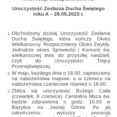
Parafia
Uroczystość Zesłania Ducha Świętego
Historia
roku A – 28.05.2023 r.
Duszpasterze
Obchodzimy dzisiaj Uroczystość Zesłania
Nasz patron
Ducha Świętego, która kończy Okres
Wielkanocny. Rozpoczniemy Okres Zwykły.
Kościół Rektoracki
Jednakże okres Spowiedzi i Komunii św.
wielkanocnej trwa do przyszłej niedzieli,
Vademecum
czyli do Uroczystości Trójcy
Przenajświętszej.
Wspólnoty parafialne
W maju, każdego dnia o 18.00, zapraszamy
Katecheza parafialna
na nabożeństwa majowe, a w czerwcu na
nabożeństwa czerwcowe również o 18.00.
Niezbędnik Katolika
Zbliża się uroczystość Bożego Ciała
(czwartek, 8 czerwca). Centralna Msza św.
Kaplica Adoracji
będzie odprawiona o godz. 10.00 w
Bazylice na Jasnej Górze. Po jej
Pracownicy
zakończeniu wyruszy procesja