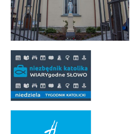
Triduum Św. St. Kostka 2018
Narodowy Dzień Pamięci “Żołnierzy
Wyklętych” 2018
Galerie 2017
Remont plebanii 2017
Wprowadzenie nowego Proboszcza
Imieniny kapłana
Kancelaria
Zaprzyjaźnione strony
Kontakt
POMOC PSYCHOTERAPEUTY