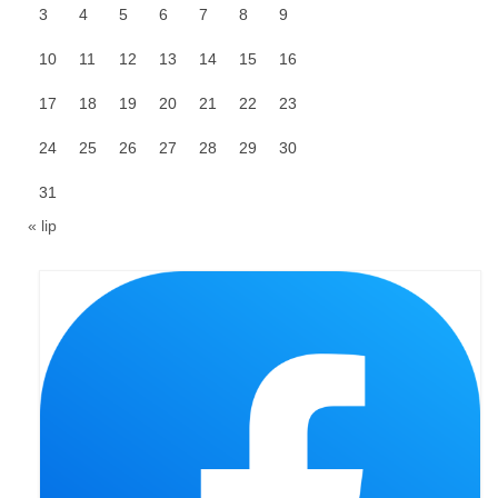
3
4
5
6
7
8
9
Pasterka 2019
10
11
12
13
14
15
16
Triduum St. Kostka 2019
17
18
19
20
21
22
23
Posługa Siostry Elekty
24
25
26
27
28
29
30
Uroczystość Św. Jakuba Ap 2019
31
Boże Ciało – 20 czerwca 2019
« lip
Pierwsza Komunia Święta 2019
Imieniny Ks Kanonika
Wigilia Paschalna 2019
Wielki Piątek 2019
Wielki Czwartek 2019
Droga Krzyżowa w parafii św. Jakuba