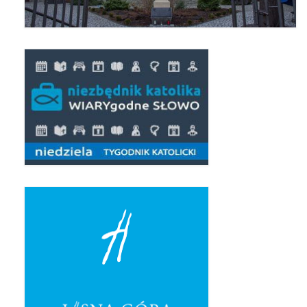
Triduum Św. St. Kostka 2018
Narodowy Dzień Pamięci “Żołnierzy
Wyklętych” 2018
Galerie 2017
Remont plebanii 2017
Wprowadzenie nowego Proboszcza
Imieniny kapłana
Kancelaria
Zaprzyjaźnione strony
Kontakt
POMOC PSYCHOTERAPEUTY