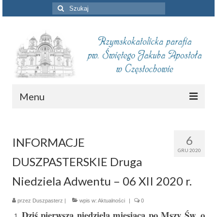
Szuklaj
w:
Menu
Aktualności
6
INFORMACJE
Intencje mszalne
GRU 2020
DUSZPASTERSKIE Druga
Informacje duszpasterskie
Niedziela Adwentu – 06 XII 2020 r.
Piszą o nas
przez
Duszpasterz
Remont kościoła
|
wpis w:
Aktualności
|
0
Dziś pierwsza niedziela miesiąca po Mszy Św. o