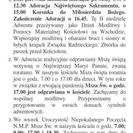
Parafia
12.30 Adoracja Najświętszego Sakramentu, o
15.00 Koronka do Miłosierdzia Bożego.
Historia
Zakończenie Adoracji o 16.45.
Tę II niedzielę
Adwentu przeżywamy jako Dzień Modlitwy i
Duszpasterze
Pomocy Materialnej Kościołowi na Wschodzie.
Wspierajmy modlitwą i ofiarami braci i siostry w
Nasz patron
byłych krajach Związku Radzieckiego. Zbiórka do
puszek przed Kościołem.
Kościół Rektoracki
W Adwencie tradycyjnie odprawiamy Mszę świętą
Vademecum
wotywną o Najświętszej Maryi Pannie, zwaną
roratami. W naszym kościele Msza święta roratnia
Wspólnoty parafialne
jest o godz. 7.00 i o 17.00 dla dzieci. W tym roku
Msza Św. o godz.
w związku z trwającą pandemią
Katecheza parafialna
17.00 jest odprawiana w kościele
. Zachęcamy do
wspólnej modlitwy. Przypominamy o
Niezbędnik Katolika
przygotowaniu w swoich domach symboli
adwentowych.
Kaplica Adoracji
We wtorek Uroczystość Niepokalanego Poczęcia
7.00;
N.M.P. Msze Św. w naszym kościele
Pracownicy
o godz.
9.00; 17.00 i 18.30.
Zachęcamy w tym dniu do