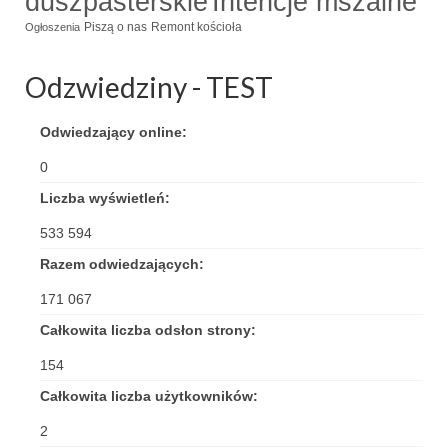
duszpasterskie
Intencje mszalne
Piszą o nas
Remont kościoła
Ogłoszenia
Odzwiedziny - TEST
Odwiedzający online:
0
Liczba wyświetleń:
533 594
Razem odwiedzających:
171 067
Całkowita liczba odsłon strony:
154
Całkowita liczba użytkowników:
2