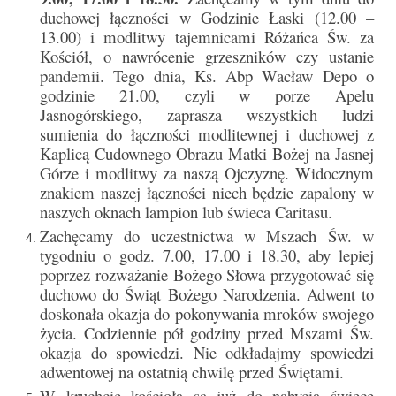
e-Katolik
duchowej łączności w Godzinie Łaski (12.00 –
13.00) i modlitwy tajemnicami Różańca Św. za
Nabożeństwa
Kościół, o nawrócenie grzeszników czy ustanie
pandemii. Tego dnia, Ks. Abp Wacław Depo o
Nabożeństwa różne
godzinie 21.00, czyli w porze Apelu
Jasnogórskiego, zaprasza wszystkich ludzi
Pogrzeb katolicki
sumienia do łączności modlitewnej i duchowej z
Kaplicą Cudownego Obrazu Matki Bożej na Jasnej
Sakramenty
Górze i modlitwy za naszą Ojczyznę. Widocznym
znakiem naszej łączności niech będzie zapalony w
Sakrament chrztu
naszych oknach lampion lub świeca Caritasu.
Sakrament eucharystii
Zachęcamy do uczestnictwa w Mszach Św. w
tygodniu o godz. 7.00, 17.00 i 18.30, aby lepiej
Sakrament bierzmowania
poprzez rozważanie Bożego Słowa przygotować się
duchowo do Świąt Bożego Narodzenia. Adwent to
Sakrament pojednania
doskonała okazja do pokonywania mroków swojego
życia. Codziennie pół godziny przed Mszami Św.
Sakrament małżeństwa
okazja do spowiedzi. Nie odkładajmy spowiedzi
adwentowej na ostatnią chwilę przed Świętami.
Sakrament kapłaństwa
W kruchcie kościoła są już do nabycia świece