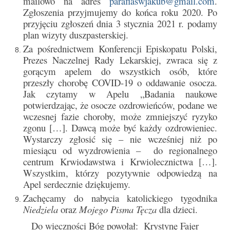
mailowo na adres
parafiaswjakub@gmail.com
.
Zgłoszenia przyjmujemy do końca roku 2020. Po
Galerie 2024
przyjęciu zgłoszeń dnia 3 stycznia 2021 r. podamy
plan wizyty duszpasterskiej.
Niedziela Palmowa 24.03.2024
Za pośrednictwem Konferencji Episkopatu Polski,
Prezes Naczelnej Rady Lekarskiej, zwraca się z
Wigilia Paschalna 30.03.2024
gorącym apelem do wszystkich osób, które
przeszły chorobę COVID-19 o oddawanie osocza.
Odpust 2024
Jak czytamy w Apelu „Badania naukowe
potwierdzając, że osocze ozdrowieńców, podane we
Galerie 2023
wczesnej fazie choroby, może zmniejszyć ryzyko
Bierzmowanie 27.11.2023
zgonu […]. Dawcą może być każdy ozdrowieniec.
Wystarczy zgłosić się – nie wcześniej niż po
Odpust 2023
miesiącu od wyzdrowienia – do regionalnego
centrum Krwiodawstwa i Krwiolecznictwa […].
Zakończenie oktawy 2023
Wszystkim, którzy pozytywnie odpowiedzą na
Apel serdecznie dziękujemy.
Niedziela Palmowa 2023
Zachęcamy do nabycia katolickiego tygodnika
Niedziela
oraz
Mojego Pisma Tęcza
dla dzieci.
Galerie 2022
Do wieczności Bóg powołał: Krystynę Fajer