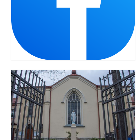
Apostoła w Częstochowie 2019
Imieniny Ks. Proboszcza 2019
Narodowy Dzień Pamięci “Żołnierzy
Wyklętych” 2019
Pielęgnacja drzew
Nasza parafia z lotu ptaka
Stare fotografie
Galerie 2018
Pasterka 2018
Remont kościoła
100 lecie Niepodległości
Bal Wszystkich Świętych 2018