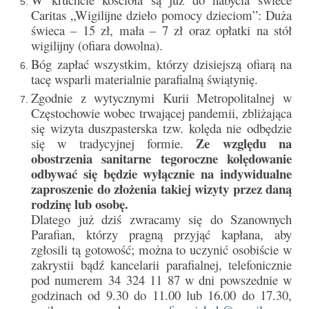
Sakrament namaszczenia chorych
Caritas „Wigilijne dzieło pomocy dzieciom”: Duża
świeca – 15 zł, mała – 7 zł oraz opłatki na stół
Galeria
wigilijny (ofiara dowolna).
Bóg zapłać wszystkim, którzy dzisiejszą ofiarą na
Galerie 2026
tacę wsparli materialnie parafialną świątynię.
Zgodnie z wytycznymi Kurii Metropolitalnej w
Niedziela Palmowa 29.03.2026
Częstochowie wobec trwającej pandemii, zbliżająca
Wielki Czwartek 02.04.2026
się wizyta duszpasterska tzw. kolęda nie odbędzie
Ze względu na
się w tradycyjnej formie.
Wielki Piątek 03.04.2026
obostrzenia sanitarne tegoroczne kolędowanie
odbywać się będzie wyłącznie na indywidualne
Wielka Sobota 04.04.2026
zaproszenie do złożenia takiej wizyty przez daną
rodzinę lub osobę.
Godzina Miłosierdzia 12.04.2026
Dlatego już dziś zwracamy się do Szanownych
Parafian, którzy pragną przyjąć kapłana, aby
Galerie 2025
zgłosili tą gotowość; można to uczynić osobiście w
zakrystii bądź kancelarii parafialnej, telefonicznie
Pożegnanie Ks. Mateusza 29.06.2025
pod numerem 34 324 11 87 w dni powszednie w
godzinach od 9.30 do 11.00 lub 16.00 do 17.30,
Zakończenie Oktawy Bożego Ciała
26.06.2025