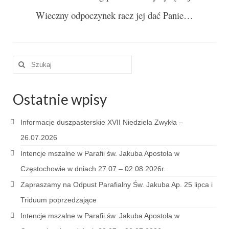
Pasterka 2022
Wieczny odpoczynek racz jej dać Panie…
Bierzmowanie 24.10.2022r.
Odpust 2022
Szuklaj
Złoty Jubileusz
w:
Pierwsza Komunia Św. – Gr 1
Ostatnie wpisy
Pierwsza Komunia Św. – Gr 2
Informacje duszpasterskie XVII Niedziela Zwykła –
Galerie 2021
26.07.2026
Pasterka 2021
Intencje mszalne w Parafii św. Jakuba Apostoła w
Odpust 2021
Częstochowie w dniach 27.07 – 02.08.2026r.
Zapraszamy na Odpust Parafialny Św. Jakuba Ap. 25 lipca i
Kościół Stacyjny Wielkiego Postu 2021
Triduum poprzedzające
Pierwsza Komunia Święta
Intencje mszalne w Parafii św. Jakuba Apostoła w