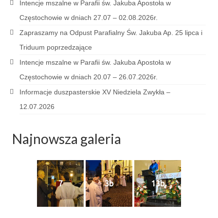
Pierwsza Komunia Święta – Grupa 1
Intencje mszalne w Parafii św. Jakuba Apostoła w
Częstochowie w dniach 27.07 – 02.08.2026r.
Pierwsza Komunia Święta – Grupa 2
Zapraszamy na Odpust Parafialny Św. Jakuba Ap. 25 lipca i
Pierwsza Komunia Święta – Grupa 3
Triduum poprzedzające
Boże Ciało
Intencje mszalne w Parafii św. Jakuba Apostoła w
Częstochowie w dniach 20.07 – 26.07.2026r.
Galerie 2020
Informacje duszpasterskie XV Niedziela Zwykła –
Uroczystość Św. Jakuba Apostoła 2020
12.07.2026
Wizytacja Kanoniczna 21.06.2020
Najnowsza galeria
Boże Ciało 2020
GODZINA ŚWIĘTA W ŚWIĘTO
MIŁOSIERDZIA BOŻEGO
7
3b
13b
Opłatek Wspólnot Parafialnych
Galerie 2019