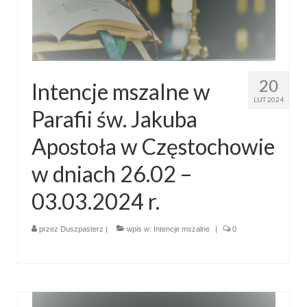
Sakrament namaszczenia chorych
Galeria
Galerie 2026
20
Intencje mszalne w
Niedziela Palmowa 29.03.2026
LUT 2024
Parafii św. Jakuba
Wielki Czwartek 02.04.2026
Apostoła w Częstochowie
Wielki Piątek 03.04.2026
w dniach 26.02 –
Wielka Sobota 04.04.2026
03.03.2024 r.
Godzina Miłosierdzia 12.04.2026
przez
Duszpasterz
|
wpis w:
Intencje mszalne
|
0
Galerie 2025
Pożegnanie Ks. Mateusza 29.06.2025
Zakończenie Oktawy Bożego Ciała
26.06.2025