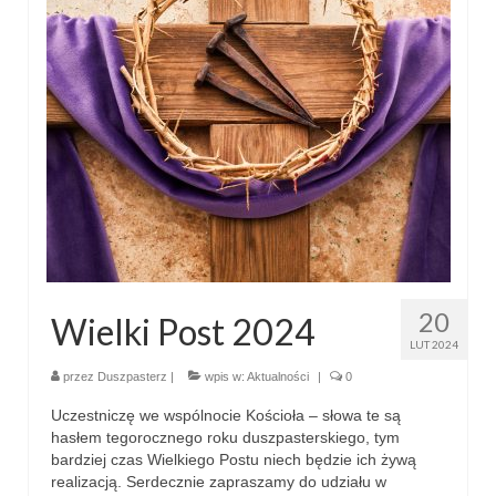
Parafia
Historia
Duszpasterze
Nasz patron
Kościół Rektoracki
Vademecum
Wspólnoty parafialne
20
Wielki Post 2024
Katecheza parafialna
LUT 2024
Niezbędnik Katolika
przez
Duszpasterz
|
wpis w:
Aktualności
|
0
Uczestniczę we wspólnocie Kościoła – słowa te są
Kaplica Adoracji
hasłem tegorocznego roku duszpasterskiego, tym
bardziej czas Wielkiego Postu niech będzie ich żywą
Pracownicy
realizacją. Serdecznie zapraszamy do udziału w