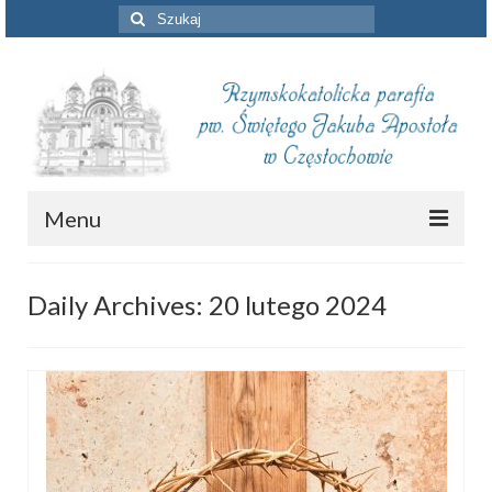
Szuklaj
w:
Menu
Aktualności
Daily Archives: 20 lutego 2024
Intencje mszalne
Informacje duszpasterskie
Piszą o nas
Remont kościoła