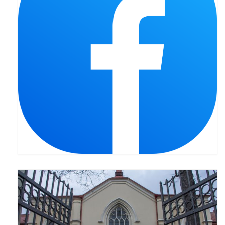
Apostoła w Częstochowie 2019
Imieniny Ks. Proboszcza 2019
Narodowy Dzień Pamięci “Żołnierzy
Wyklętych” 2019
Pielęgnacja drzew
Nasza parafia z lotu ptaka
Stare fotografie
Galerie 2018
Pasterka 2018
Remont kościoła
100 lecie Niepodległości
Bal Wszystkich Świętych 2018