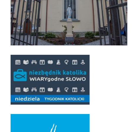
Triduum Św. St. Kostka 2018
Narodowy Dzień Pamięci “Żołnierzy
Wyklętych” 2018
Galerie 2017
Remont plebanii 2017
Wprowadzenie nowego Proboszcza
Imieniny kapłana
Kancelaria
Zaprzyjaźnione strony
Kontakt
POMOC PSYCHOTERAPEUTY