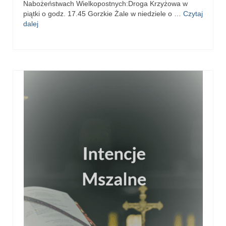
Nabożeństwach Wielkopostnych:Droga Krzyżowa w
e-Katolik
piątki o godz. 17.45 Gorzkie Żale w niedziele o …
Czytaj
dalej
Nabożeństwa
Nabożeństwa różne
Pogrzeb katolicki
Sakramenty
Sakrament chrztu
Sakrament eucharystii
Sakrament bierzmowania
Sakrament pojednania
Sakrament małżeństwa
Sakrament kapłaństwa