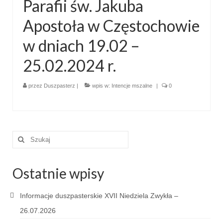
Parafii św. Jakuba
Pasterka 2022
Apostoła w Częstochowie
Bierzmowanie 24.10.2022r.
w dniach 19.02 –
Odpust 2022
25.02.2024 r.
Złoty Jubileusz
Pierwsza Komunia Św. – Gr 1
przez
Duszpasterz
|
wpis w:
Intencje mszalne
|
0
Pierwsza Komunia Św. – Gr 2
Galerie 2021
Szuklaj
Pasterka 2021
w:
Odpust 2021
Ostatnie wpisy
Kościół Stacyjny Wielkiego Postu 2021
Informacje duszpasterskie XVII Niedziela Zwykła –
Pierwsza Komunia Święta
26.07.2026