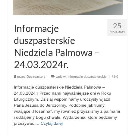
Pierwsza Komunia Święta – Grupa 1
Pierwsza Komunia Święta – Grupa 2
25
Informacje
Pierwsza Komunia Święta – Grupa 3
MAR 2024
duszpasterskie
Boże Ciało
Niedziela Palmowa –
Galerie 2020
24.03.2024r.
Uroczystość Św. Jakuba Apostoła 2020
Wizytacja Kanoniczna 21.06.2020
przez
Duszpasterz
|
wpis w:
Informacje duszpasterskie
|
0
Informacje duszpasterskie Niedziela Palmowa –
Boże Ciało 2020
24.03.2024 r Przed nami najważniejsze dni w Roku
Liturgicznym. Dzisiaj wspominamy uroczysty wjazd
GODZINA ŚWIĘTA W ŚWIĘTO
Pana Jezusa do Jerozolimy. Podobnie jak tłumy
MIŁOSIERDZIA BOŻEGO
wołające „Hosanna”, my również przyszliśmy z palmami
i oddajemy Bogu chwałę. Wydarzenia, które będziemy
Opłatek Wspólnot Parafialnych
przeżywać …
Czytaj dalej
Galerie 2019