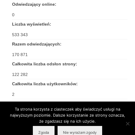
Odwiedzający online:
0
Liczba wyświetleń:
533 343
Razem odwiedzających:
170 871
Całkowita liczba odsłon strony:
122 282
Całkowita liczba użytkowników:
2
Ta strona korzysta z ciasteczek aby świadczyć usługi na
najwyższym poziomie. Dalsze korzystanie ze strony oznacza,
że zgadzasz się na ich użycie.
© 2026 Rzymskokatolicka Parafia pw. Św. Jakuba Apostoła w Częstochowie -
Zgoda
Nie wyrażam zgody
WordPress Theme by
Kadence WP