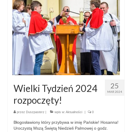
Parafia
Historia
Duszpasterze
Nasz patron
Kościół Rektoracki
Vademecum
Wspólnoty parafialne
25
Wielki Tydzień 2024
Katecheza parafialna
MAR 2024
rozpoczęty!
Niezbędnik Katolika
Kaplica Adoracji
przez
Duszpasterz
|
wpis w:
Aktualności
|
0
Błogosławiony który przybywa w imię Pańskie! Hosanna!
Pracownicy
Uroczystą Mszą Świętą Niedzieli Palmowej o godz.