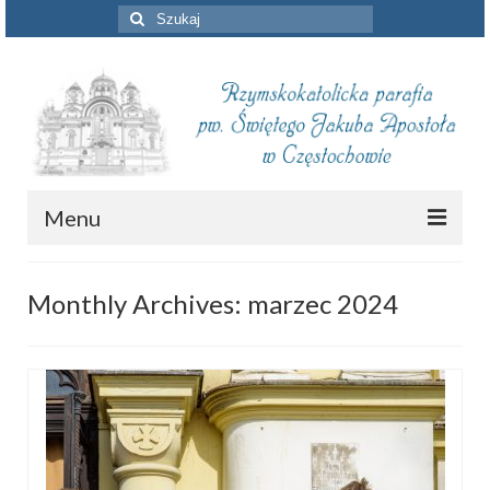
Szuklaj
w:
Menu
Aktualności
Monthly Archives: marzec 2024
Intencje mszalne
Informacje duszpasterskie
Piszą o nas
Remont kościoła