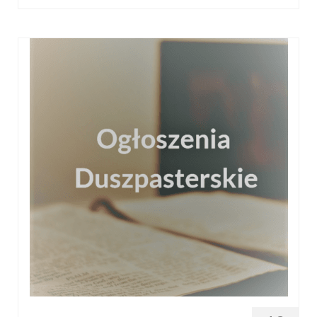
Pasterka 2019
Triduum St. Kostka 2019
Posługa Siostry Elekty
Uroczystość Św. Jakuba Ap 2019
Boże Ciało – 20 czerwca 2019
Pierwsza Komunia Święta 2019
Imieniny Ks Kanonika
Wigilia Paschalna 2019
Wielki Piątek 2019
Wielki Czwartek 2019
Droga Krzyżowa w parafii św. Jakuba