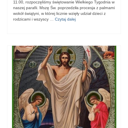
11.00, rozpoczęliśmy świętowanie Wielkiego Tygodnia w
e-Katolik
naszej parafii. Mszę Św. poprzedziła procesja z palmami
wokół świątyni, w której licznie wzięły udział dzieci z
Nabożeństwa
rodzicami i wszyscy …
Czytaj dalej
Nabożeństwa różne
Pogrzeb katolicki
Sakramenty
Sakrament chrztu
Sakrament eucharystii
Sakrament bierzmowania
Sakrament pojednania
Sakrament małżeństwa
Sakrament kapłaństwa