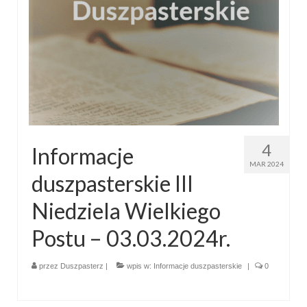
4
Informacje
MAR 2024
duszpasterskie III
Niedziela Wielkiego
Postu – 03.03.2024r.
przez
Duszpasterz
|
wpis w:
Informacje duszpasterskie
|
0