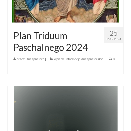
Sakrament namaszczenia chorych
Galeria
Galerie 2026
25
Plan Triduum
MAR 2024
Niedziela Palmowa 29.03.2026
Paschalnego 2024
Wielki Czwartek 02.04.2026
przez
Duszpasterz
|
wpis w:
Informacje duszpasterskie
|
0
Wielki Piątek 03.04.2026
Wielka Sobota 04.04.2026
Godzina Miłosierdzia 12.04.2026
Galerie 2025
Pożegnanie Ks. Mateusza 29.06.2025
Zakończenie Oktawy Bożego Ciała
26.06.2025