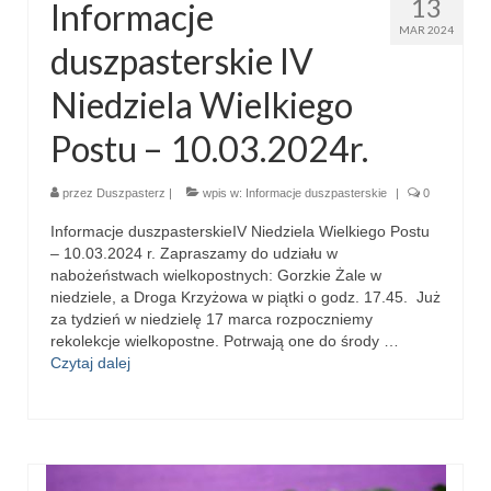
13
Informacje
Apostoła w Częstochowie 2019
MAR 2024
duszpasterskie IV
Imieniny Ks. Proboszcza 2019
Niedziela Wielkiego
Narodowy Dzień Pamięci “Żołnierzy
Wyklętych” 2019
Postu – 10.03.2024r.
Pielęgnacja drzew
przez
Duszpasterz
|
wpis w:
Informacje duszpasterskie
|
0
Nasza parafia z lotu ptaka
Informacje duszpasterskieIV Niedziela Wielkiego Postu
– 10.03.2024 r. Zapraszamy do udziału w
Stare fotografie
nabożeństwach wielkopostnych: Gorzkie Żale w
niedziele, a Droga Krzyżowa w piątki o godz. 17.45. Już
Galerie 2018
za tydzień w niedzielę 17 marca rozpoczniemy
rekolekcje wielkopostne. Potrwają one do środy …
Pasterka 2018
Czytaj dalej
Remont kościoła
100 lecie Niepodległości
Bal Wszystkich Świętych 2018