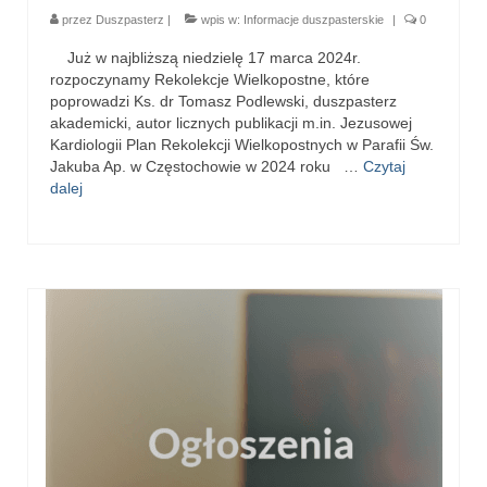
Standardy ochrony małoletnich
przez
Duszpasterz
|
wpis w:
Informacje duszpasterskie
|
0
Już w najbliższą niedzielę 17 marca 2024r.
rozpoczynamy Rekolekcje Wielkopostne, które
poprowadzi Ks. dr Tomasz Podlewski, duszpasterz
akademicki, autor licznych publikacji m.in. Jezusowej
Kardiologii Plan Rekolekcji Wielkopostnych w Parafii Św.
Jakuba Ap. w Częstochowie w 2024 roku …
Czytaj
dalej