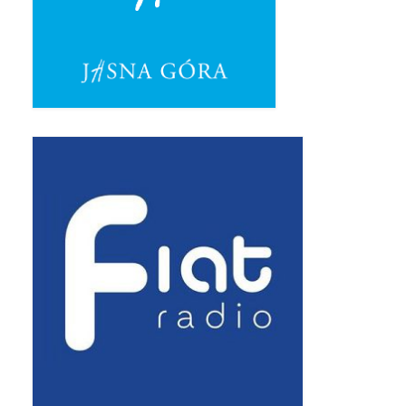
Apostoła w Częstochowie 2019
Imieniny Ks. Proboszcza 2019
Narodowy Dzień Pamięci “Żołnierzy
Wyklętych” 2019
Pielęgnacja drzew
Nasza parafia z lotu ptaka
Stare fotografie
Galerie 2018
Pasterka 2018
Remont kościoła
100 lecie Niepodległości
Bal Wszystkich Świętych 2018