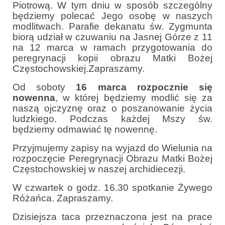
Piotrową. W tym dniu w sposób szczególny
e-Katolik
będziemy polecać Jego osobę w naszych
modlitwach. Parafie dekanatu św. Zygmunta
Nabożeństwa
biorą udział w czuwaniu na Jasnej Górze z 11
na 12 marca w ramach przygotowania do
Nabożeństwa różne
peregrynacji kopii obrazu Matki Bożej
Częstochowskiej.Zapraszamy.
Pogrzeb katolicki
Od soboty
16 marca rozpocznie się
Sakramenty
nowenna
, w której będziemy modlić się za
naszą ojczyznę oraz o poszanowanie życia
Sakrament chrztu
ludzkiego. Podczas każdej Mszy św.
będziemy odmawiać tę nowennę.
Sakrament eucharystii
Przyjmujemy zapisy na wyjazd do Wielunia na
Sakrament bierzmowania
rozpoczęcie Peregrynacji Obrazu Matki Bożej
Częstochowskiej w naszej archidiecezji.
Sakrament pojednania
W czwartek o godz. 16.30 spotkanie Żywego
Sakrament małżeństwa
Różańca. Zapraszamy.
Sakrament kapłaństwa
Dzisiejsza taca przeznaczona jest na prace