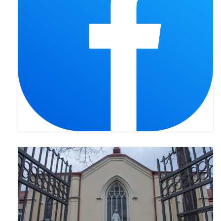
Pierwsza Komunia Święta – Grupa 1
Pierwsza Komunia Święta – Grupa 2
Pierwsza Komunia Święta – Grupa 3
Boże Ciało
Galerie 2020
Uroczystość Św. Jakuba Apostoła 2020
Wizytacja Kanoniczna 21.06.2020
Boże Ciało 2020
GODZINA ŚWIĘTA W ŚWIĘTO
MIŁOSIERDZIA BOŻEGO
Opłatek Wspólnot Parafialnych
Galerie 2019