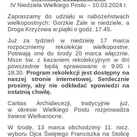
Parafia
IV Niedziela Wielkiego Postu – 10.03.2024 r.
Historia
Zapraszamy do udziału w nabożeństwach
wielkopostnych: Gorzkie Żale w niedziele, a
Duszpasterze
Droga Krzyżowa w piątki o godz. 17.45.
Już za tydzień w niedzielę 17 marca
Nasz patron
rozpoczniemy rekolekcje wielkopostne.
Potrwają one do środy 20 marca włącznie.
Kościół Rektoracki
Msze św. z kazaniem rekolekcyjnym w dni
powszednie będą sprawowane o 9.00 i
Vademecum
18.30.
Program rekolekcji jest dostępny na
Wspólnoty parafialne
naszej stronie internetowej.
Serdecznie
prosimy, aby nie odkładać spowiedzi na
Katecheza parafialna
ostatnią chwilę.
Caritas Archidiecezji, tradycyjnie już,
Niezbędnik Katolika
w okresie Wielkiego Postu rozprowadza
świece Wielkanocne.
Kaplica Adoracji
W środę, 13 marca obchodzimy 11. rocz.
Pracownicy
wyboru Ojca Świętego Franciszka na Stolicę