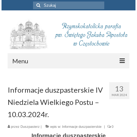
Szuklaj
w:
Menu
Aktualności
13
Informacje duszpasterskie IV
Intencje mszalne
MAR 2024
Niedziela Wielkiego Postu –
Informacje duszpasterskie
10.03.2024r.
Piszą o nas
przez
Duszpasterz
Remont kościoła
|
wpis w:
Informacje duszpasterskie
|
0
Informacje duszpasterskie