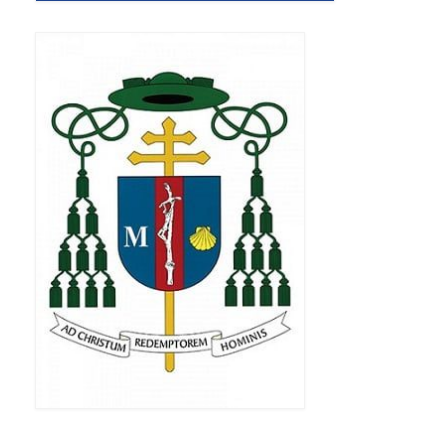
Triduum Św. St. Kostka 2018
Narodowy Dzień Pamięci “Żołnierzy
Wyklętych” 2018
Galerie 2017
Remont plebanii 2017
Wprowadzenie nowego Proboszcza
Imieniny kapłana
Kancelaria
Zaprzyjaźnione strony
Kontakt
POMOC PSYCHOTERAPEUTY