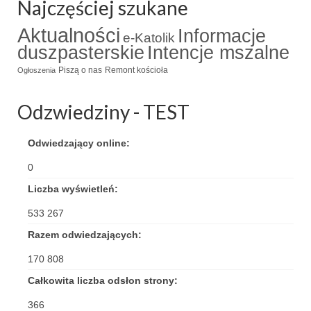
Najczęściej szukane
Standardy ochrony małoletnich
Aktualności
Informacje
e-Katolik
duszpasterskie
Intencje mszalne
Piszą o nas
Remont kościoła
Ogłoszenia
Odzwiedziny - TEST
Odwiedzający online:
0
Liczba wyświetleń:
533 267
Razem odwiedzających:
170 808
Całkowita liczba odsłon strony:
366