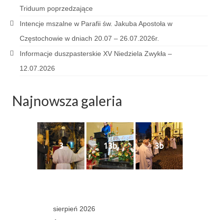
Triduum poprzedzające
Galerie 2024
Intencje mszalne w Parafii św. Jakuba Apostoła w
Częstochowie w dniach 20.07 – 26.07.2026r.
Niedziela Palmowa 24.03.2024
Informacje duszpasterskie XV Niedziela Zwykła –
Wigilia Paschalna 30.03.2024
12.07.2026
Odpust 2024
Najnowsza galeria
Galerie 2023
Bierzmowanie 27.11.2023
Odpust 2023
3
13b
3b
Zakończenie oktawy 2023
Niedziela Palmowa 2023
Galerie 2022
sierpień 2026