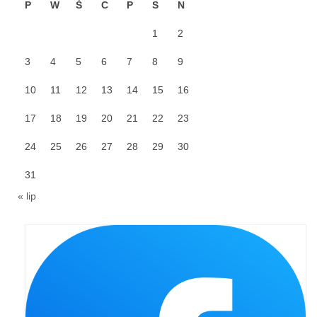
Pasterka 2022
P
W
Ś
C
P
S
N
Bierzmowanie 24.10.2022r.
1
2
Odpust 2022
3
4
5
6
7
8
9
Złoty Jubileusz
10
11
12
13
14
15
16
Pierwsza Komunia Św. – Gr 1
17
18
19
20
21
22
23
Pierwsza Komunia Św. – Gr 2
24
25
26
27
28
29
30
Galerie 2021
31
« lip
Pasterka 2021
Odpust 2021
Kościół Stacyjny Wielkiego Postu 2021
Pierwsza Komunia Święta