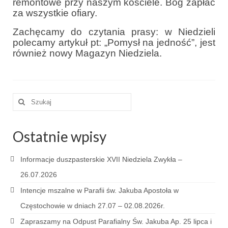
remontowe przy naszym kościele. Bóg zapłać
Sakrament namaszczenia chorych
za wszystkie ofiary.
Galeria
Zachęcamy do czytania prasy: w Niedzieli
polecamy artykuł pt: „Pomysł na jedność”, jest
Galerie 2026
również nowy Magazyn Niedziela.
Niedziela Palmowa 29.03.2026
Wielki Czwartek 02.04.2026
Szuklaj
w:
Wielki Piątek 03.04.2026
Ostatnie wpisy
Wielka Sobota 04.04.2026
Godzina Miłosierdzia 12.04.2026
Informacje duszpasterskie XVII Niedziela Zwykła –
26.07.2026
Galerie 2025
Intencje mszalne w Parafii św. Jakuba Apostoła w
Pożegnanie Ks. Mateusza 29.06.2025
Częstochowie w dniach 27.07 – 02.08.2026r.
Zakończenie Oktawy Bożego Ciała
Zapraszamy na Odpust Parafialny Św. Jakuba Ap. 25 lipca i
26.06.2025