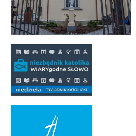
Pasterka 2019
Triduum St. Kostka 2019
Posługa Siostry Elekty
Uroczystość Św. Jakuba Ap 2019
Boże Ciało – 20 czerwca 2019
Pierwsza Komunia Święta 2019
Imieniny Ks Kanonika
Wigilia Paschalna 2019
Wielki Piątek 2019
Wielki Czwartek 2019
Droga Krzyżowa w parafii św. Jakuba