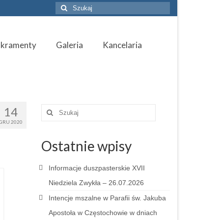
Szuklaj
w:
akramenty
Galeria
Kancelaria
14
Szuklaj
w:
GRU 2020
Ostatnie wpisy
Informacje duszpasterskie XVII
Niedziela Zwykła – 26.07.2026
Intencje mszalne w Parafii św. Jakuba
Apostoła w Częstochowie w dniach