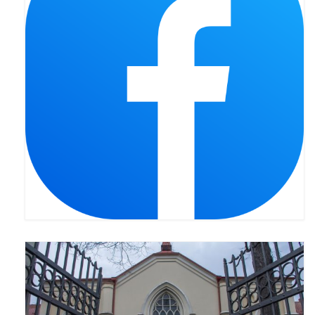
Pasterka 2022
Bierzmowanie 24.10.2022r.
Odpust 2022
Złoty Jubileusz
Pierwsza Komunia Św. – Gr 1
Pierwsza Komunia Św. – Gr 2
Galerie 2021
Pasterka 2021
Odpust 2021
Kościół Stacyjny Wielkiego Postu 2021
Pierwsza Komunia Święta