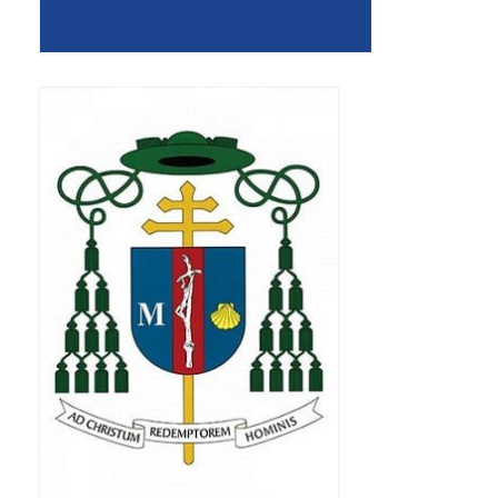
Apostoła w Częstochowie 2019
Imieniny Ks. Proboszcza 2019
Narodowy Dzień Pamięci “Żołnierzy
Wyklętych” 2019
Pielęgnacja drzew
Nasza parafia z lotu ptaka
Stare fotografie
Galerie 2018
Pasterka 2018
Remont kościoła
100 lecie Niepodległości
Bal Wszystkich Świętych 2018