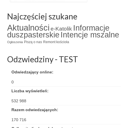
Triduum Św. St. Kostka 2018
Najczęściej szukane
Narodowy Dzień Pamięci “Żołnierzy
Aktualności
Informacje
Wyklętych” 2018
e-Katolik
duszpasterskie
Intencje mszalne
Galerie 2017
Piszą o nas
Remont kościoła
Ogłoszenia
Remont plebanii 2017
Odzwiedziny - TEST
Wprowadzenie nowego Proboszcza
Odwiedzający online:
Imieniny kapłana
0
Kancelaria
Liczba wyświetleń:
Zaprzyjaźnione strony
532 988
Kontakt
Razem odwiedzających:
170 716
POMOC PSYCHOTERAPEUTY