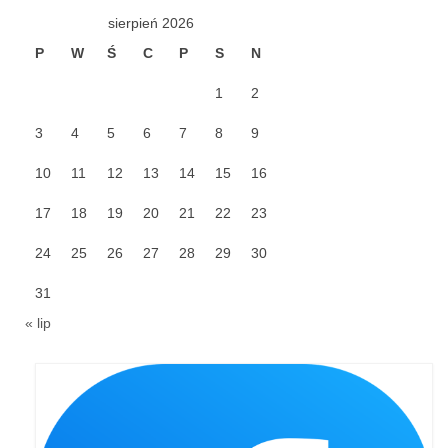
sierpień 2026
Galerie 2024
P
W
Ś
C
P
S
N
Niedziela Palmowa 24.03.2024
1
2
Wigilia Paschalna 30.03.2024
3
4
5
6
7
8
9
Odpust 2024
10
11
12
13
14
15
16
Galerie 2023
17
18
19
20
21
22
23
Bierzmowanie 27.11.2023
24
25
26
27
28
29
30
Odpust 2023
31
« lip
Zakończenie oktawy 2023
Niedziela Palmowa 2023
Galerie 2022