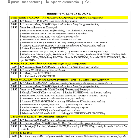
przez
Duszpasterz
|
wpis w:
Aktualności
|
0
Parafia
Historia
Duszpasterze
Nasz patron
Kościół Rektoracki
Vademecum
Wspólnoty parafialne
Katecheza parafialna
Niezbędnik Katolika
Kaplica Adoracji
Pracownicy