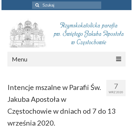
Szuklaj
w:
Menu
Aktualności
7
Intencje mszalne w Parafii Św.
Intencje mszalne
WRZ 2020
Jakuba Apostoła w
Informacje duszpasterskie
Częstochowie w dniach od 7 do 13
Piszą o nas
września 2020.
Remont kościoła