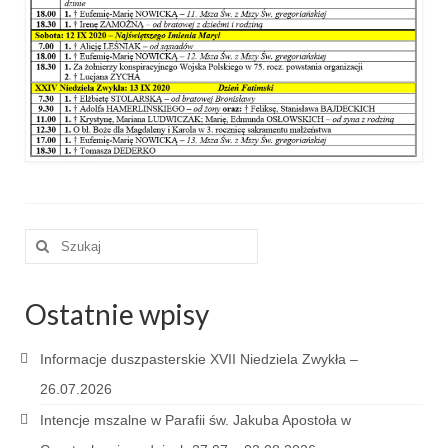
e-Katolik
Nabożeństwa
Nabożeństwa różne
Pogrzeb katolicki
Sakramenty
Sakrament chrztu
Szuklaj
w:
Sakrament eucharystii
Sakrament bierzmowania
Ostatnie wpisy
Sakrament pojednania
Informacje duszpasterskie XVII Niedziela Zwykła –
Sakrament małżeństwa
26.07.2026
Intencje mszalne w Parafii św. Jakuba Apostoła w
Sakrament kapłaństwa