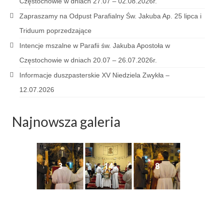
Częstochowie w dniach 27.07 – 02.08.2026r.
Sakrament namaszczenia chorych
Zapraszamy na Odpust Parafialny Św. Jakuba Ap. 25 lipca i
Galeria
Triduum poprzedzające
Intencje mszalne w Parafii św. Jakuba Apostoła w
Galerie 2026
Częstochowie w dniach 20.07 – 26.07.2026r.
Niedziela Palmowa 29.03.2026
Informacje duszpasterskie XV Niedziela Zwykła –
Wielki Czwartek 02.04.2026
12.07.2026
Wielki Piątek 03.04.2026
Najnowsza galeria
Wielka Sobota 04.04.2026
Godzina Miłosierdzia 12.04.2026
3
14
8
Galerie 2025
Pożegnanie Ks. Mateusza 29.06.2025
Zakończenie Oktawy Bożego Ciała
26.06.2025