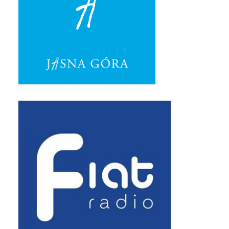
Pasterka 2019
Triduum St. Kostka 2019
Posługa Siostry Elekty
Uroczystość Św. Jakuba Ap 2019
Boże Ciało – 20 czerwca 2019
Pierwsza Komunia Święta 2019
Imieniny Ks Kanonika
Wigilia Paschalna 2019
Wielki Piątek 2019
Wielki Czwartek 2019
Droga Krzyżowa w parafii św. Jakuba