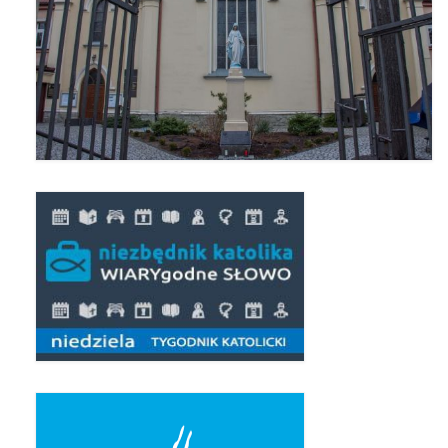
Pierwsza Komunia Święta – Grupa 1
Pierwsza Komunia Święta – Grupa 2
Pierwsza Komunia Święta – Grupa 3
Boże Ciało
Galerie 2020
Uroczystość Św. Jakuba Apostoła 2020
Wizytacja Kanoniczna 21.06.2020
Boże Ciało 2020
GODZINA ŚWIĘTA W ŚWIĘTO
MIŁOSIERDZIA BOŻEGO
Opłatek Wspólnot Parafialnych
Galerie 2019