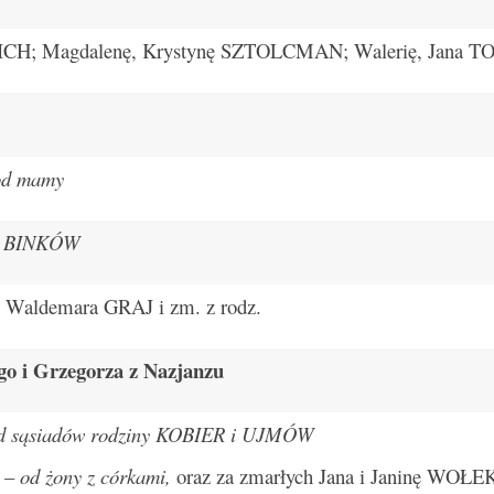
CH; Magdalenę, Krystynę SZTOLCMAN; Walerię, Jana T
od mamy
z. BINKÓW
, Waldemara GRAJ i zm. z rodz.
go i Grzegorza z Nazjanzu
d sąsiadów rodziny KOBIER i UJMÓW
 –
od żony z córkami,
oraz za zmarłych Jana i Janinę WOŁE