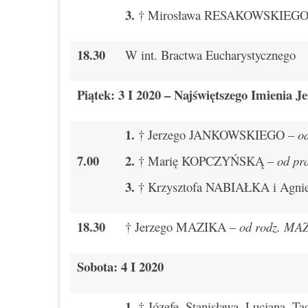
3.
† Mirosława RESAKOWSKIEGO w
18.30
W int. Bractwa Eucharystycznego
Piątek: 3 I 2020 – Najświętszego Imienia J
1.
† Jerzego JANKOWSKIEGO –
od
7.00
2.
† Marię KOPCZYŃSKĄ –
od pr
3.
† Krzysztofa NABIAŁKA i Agn
18.30
† Jerzego MAZIKA –
od rodz. MA
Sobota: 4 I 2020
1.
† Józefę, Stanisława, Lucjana