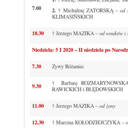
7.00
2.
† Michalinę ZATORSKĄ –
od 
KLIMASIŃSKICH
18.30
† Jerzego MAZIKA –
od wnuków i 
Niedziela: 5 I 2020 – II niedziela po Naro
7.30
Żywy Różaniec
† Barbarę ROZMARYNOWSKĄ 
9.30
RAWICKICH i BŁĘDOWSKICH
11.00
† Jerzego MAZIKA –
od żony
12.30
† Marcina KOŁODZIEJCZYKA –
o