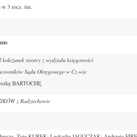
 3 rocz. śm.
ezus
 koleżanek siostry z wydziału księgowości
acowników Sądu Okręgowego w Cz-wie
ieszkę BARTOCHĘ
ZIKÓW z Radziechowic
, Tadeusza, Zoję KUREK; Leokadię JAGUCZAK; Andrzeja FIR