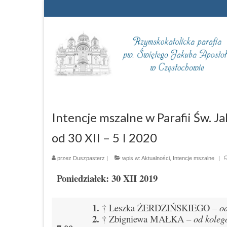
Intencje mszalne w Parafii Św. 
od 30 XII – 5 I 2020
przez
Duszpasterz
|
wpis w:
Aktualności
,
Intencje mszalne
|
Poniedziałek: 30 XII 2019
1.
† Leszka ŻERDZIŃSKIEGO –
o
2.
† Zbigniewa MAŁKA –
od kole