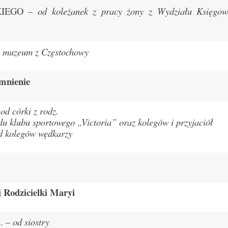
KIEGO –
od koleżanek z pracy żony z Wydziału Księgow
. muzeum z Częstochowy
omnienie
–
od córki z rodz.
du klubu sportowego „Victoria” oraz kolegów i przyjaciół
d kolegów wędkarzy
j Rodzicielki Maryi
. –
od siostry