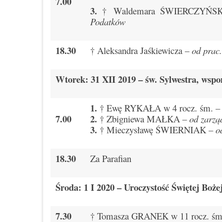
7.00
3.
† Waldemara ŚWIERCZYŃS
Podatków
18.30
† Aleksandra Jaśkiewicza –
od prac
Wtorek: 31 XII 2019 – św. Sylwestra, wsp
1.
† Ewę RYKAŁA w 4 rocz. śm. 
7.00
2.
† Zbigniewa MAŁKA –
od zarzą
3.
† Mieczysławę ŚWIERNIAK –
o
18.30
Za Parafian
Środa: 1 I 2020 – Uroczystość Świętej Boże
7.30
† Tomasza GRANEK w 11 rocz. śm