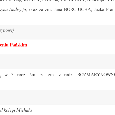
syna Andrzeja;
oraz za zm. Jana BORCIUCHA, Jacka Fran
synowej
dzeniu Pańskim
w 3 rocz. śm. za zm. z rodz. ROZMARYNOWSK
d kolegi Michała