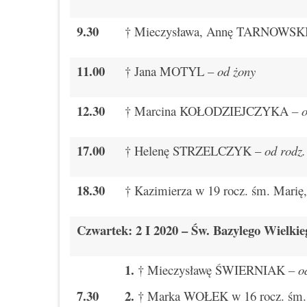
9.30
† Mieczysława, Annę TARNOWSKI
11.00
† Jana MOTYL –
od żony
12.30
† Marcina KOŁODZIEJCZYKA
– 
17.00
† Helenę STRZELCZYK –
od rod
18.30
† Kazimierza w 19 rocz. śm. Marię
Czwartek: 2 I 2020 – Św. Bazylego Wielkie
1.
† Mieczysławę ŚWIERNIAK
– o
7.30
2.
† Marka WOŁEK w 16 rocz. śm.