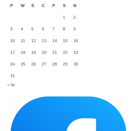
P
W
Ś
C
P
S
N
Galerie 2024
1
2
Niedziela Palmowa 24.03.2024
3
4
5
6
7
8
9
Wigilia Paschalna 30.03.2024
10
11
12
13
14
15
16
Odpust 2024
17
18
19
20
21
22
23
Galerie 2023
24
25
26
27
28
29
30
Bierzmowanie 27.11.2023
31
Odpust 2023
« lip
Zakończenie oktawy 2023
Niedziela Palmowa 2023
Galerie 2022