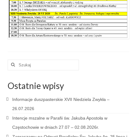
e-Katolik
Nabożeństwa
Nabożeństwa różne
Pogrzeb katolicki
Sakramenty
Szuklaj
Sakrament chrztu
w:
Sakrament eucharystii
Ostatnie wpisy
Sakrament bierzmowania
Informacje duszpasterskie XVII Niedziela Zwykła –
Sakrament pojednania
26.07.2026
Sakrament małżeństwa
Intencje mszalne w Parafii św. Jakuba Apostoła w
Częstochowie w dniach 27.07 – 02.08.2026r.
Sakrament kapłaństwa
Zapraszamy na Odpust Parafialny Św. Jakuba Ap. 25 lipca i