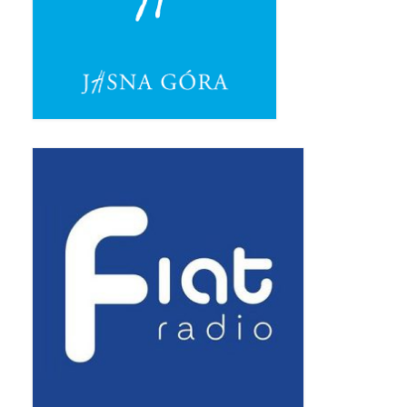
Pasterka 2019
Triduum St. Kostka 2019
Posługa Siostry Elekty
Uroczystość Św. Jakuba Ap 2019
Boże Ciało – 20 czerwca 2019
Pierwsza Komunia Święta 2019
Imieniny Ks Kanonika
Wigilia Paschalna 2019
Wielki Piątek 2019
Wielki Czwartek 2019
Droga Krzyżowa w parafii św. Jakuba