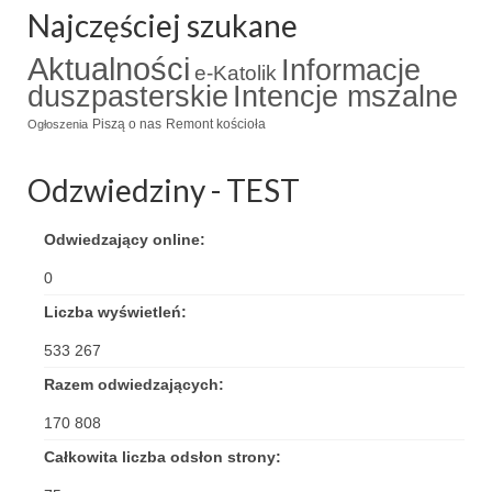
Najczęściej szukane
Triduum Św. St. Kostka 2018
Aktualności
Informacje
e-Katolik
Narodowy Dzień Pamięci “Żołnierzy
duszpasterskie
Intencje mszalne
Wyklętych” 2018
Piszą o nas
Remont kościoła
Ogłoszenia
Galerie 2017
Odzwiedziny - TEST
Remont plebanii 2017
Wprowadzenie nowego Proboszcza
Odwiedzający online:
0
Imieniny kapłana
Liczba wyświetleń:
Kancelaria
533 267
Zaprzyjaźnione strony
Razem odwiedzających:
Kontakt
170 808
Całkowita liczba odsłon strony:
POMOC PSYCHOTERAPEUTY