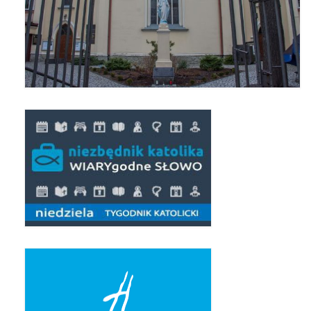
Pierwsza Komunia Święta – Grupa 1
Pierwsza Komunia Święta – Grupa 2
Pierwsza Komunia Święta – Grupa 3
Boże Ciało
Galerie 2020
Uroczystość Św. Jakuba Apostoła 2020
Wizytacja Kanoniczna 21.06.2020
Boże Ciało 2020
GODZINA ŚWIĘTA W ŚWIĘTO
MIŁOSIERDZIA BOŻEGO
Opłatek Wspólnot Parafialnych
Galerie 2019