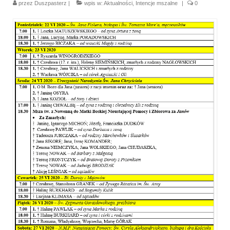
przez
Duszpasterz
|
wpis w:
Aktualności
,
Intencje mszalne
|
0
Parafia
Historia
Duszpasterze
Nasz patron
Kościół Rektoracki
Vademecum
Wspólnoty parafialne
Katecheza parafialna
Niezbędnik Katolika
Kaplica Adoracji
Pracownicy