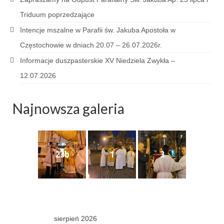
Sakrament namaszczenia chorych
Triduum poprzedzające
Galeria
Intencje mszalne w Parafii św. Jakuba Apostoła w
Częstochowie w dniach 20.07 – 26.07.2026r.
Galerie 2026
Informacje duszpasterskie XV Niedziela Zwykła –
Niedziela Palmowa 29.03.2026
12.07.2026
Wielki Czwartek 02.04.2026
Najnowsza galeria
Wielki Piątek 03.04.2026
Wielka Sobota 04.04.2026
Godzina Miłosierdzia 12.04.2026
23b
1
3
Galerie 2025
Pożegnanie Ks. Mateusza 29.06.2025
Zakończenie Oktawy Bożego Ciała
sierpień 2026
26.06.2025