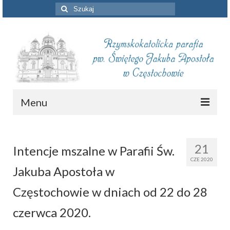
Szuklaj
w:
Menu
Aktualności
21
Intencje mszalne w Parafii Św.
Intencje mszalne
CZE 2020
Jakuba Apostoła w
Informacje duszpasterskie
Częstochowie w dniach od 22 do 28
Piszą o nas
czerwca 2020.
Remont kościoła