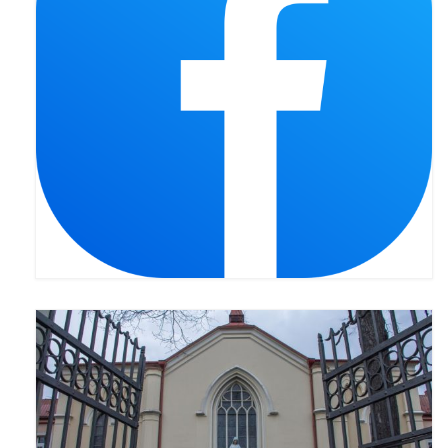
Pasterka 2022
Bierzmowanie 24.10.2022r.
Odpust 2022
Złoty Jubileusz
Pierwsza Komunia Św. – Gr 1
Pierwsza Komunia Św. – Gr 2
Galerie 2021
Pasterka 2021
Odpust 2021
Kościół Stacyjny Wielkiego Postu 2021
Pierwsza Komunia Święta