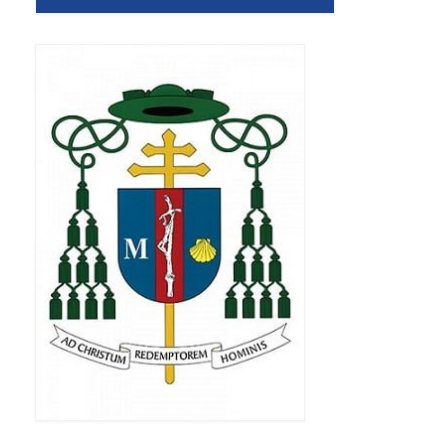
Apostoła w Częstochowie 2019
Imieniny Ks. Proboszcza 2019
Narodowy Dzień Pamięci “Żołnierzy
Wyklętych” 2019
Pielęgnacja drzew
Nasza parafia z lotu ptaka
Stare fotografie
Galerie 2018
Pasterka 2018
Remont kościoła
100 lecie Niepodległości
Bal Wszystkich Świętych 2018