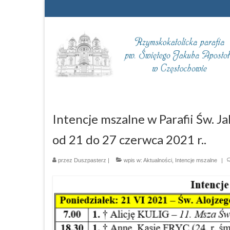
Intencje mszalne w Parafii Św. 
od 21 do 27 czerwca 2021 r..
przez
Duszpasterz
|
wpis w:
Aktualności
,
Intencje mszalne
|