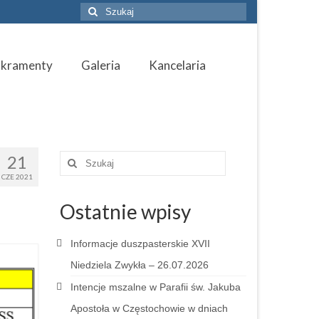
Szuklaj
w:
akramenty
Galeria
Kancelaria
21
Szuklaj
w:
CZE 2021
Ostatnie wpisy
Informacje duszpasterskie XVII
Niedziela Zwykła – 26.07.2026
Intencje mszalne w Parafii św. Jakuba
Apostoła w Częstochowie w dniach