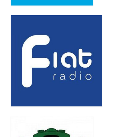
Pasterka 2019
Triduum St. Kostka 2019
Posługa Siostry Elekty
Uroczystość Św. Jakuba Ap 2019
Boże Ciało – 20 czerwca 2019
Pierwsza Komunia Święta 2019
Imieniny Ks Kanonika
Wigilia Paschalna 2019
Wielki Piątek 2019
Wielki Czwartek 2019
Droga Krzyżowa w parafii św. Jakuba