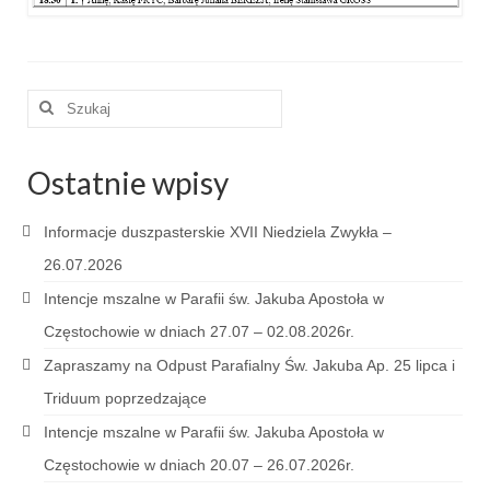
e-Katolik
Nabożeństwa
Szuklaj
Nabożeństwa różne
w:
Pogrzeb katolicki
Ostatnie wpisy
Sakramenty
Informacje duszpasterskie XVII Niedziela Zwykła –
Sakrament chrztu
26.07.2026
Sakrament eucharystii
Intencje mszalne w Parafii św. Jakuba Apostoła w
Sakrament bierzmowania
Częstochowie w dniach 27.07 – 02.08.2026r.
Zapraszamy na Odpust Parafialny Św. Jakuba Ap. 25 lipca i
Sakrament pojednania
Triduum poprzedzające
Sakrament małżeństwa
Intencje mszalne w Parafii św. Jakuba Apostoła w
Sakrament kapłaństwa
Częstochowie w dniach 20.07 – 26.07.2026r.