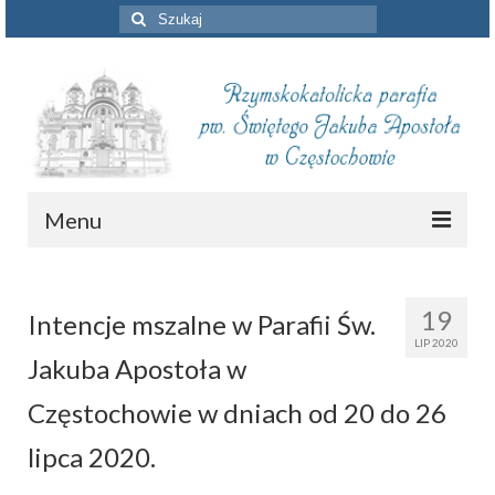
Szuklaj
w:
Menu
Aktualności
19
Intencje mszalne w Parafii Św.
Intencje mszalne
LIP 2020
Jakuba Apostoła w
Informacje duszpasterskie
Częstochowie w dniach od 20 do 26
Piszą o nas
lipca 2020.
Remont kościoła