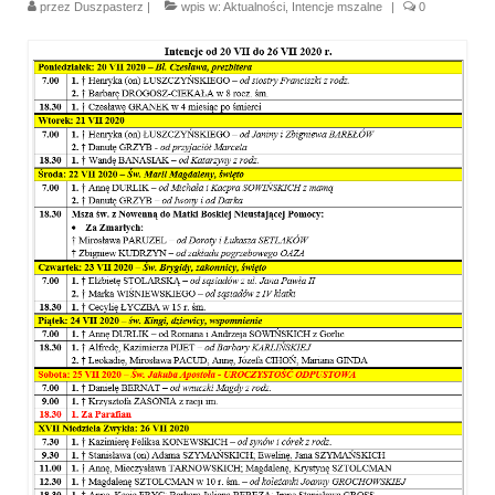
przez
Duszpasterz
|
wpis w:
Aktualności
,
Intencje mszalne
|
0
Parafia
Historia
Duszpasterze
Nasz patron
Kościół Rektoracki
Vademecum
Wspólnoty parafialne
Katecheza parafialna
Niezbędnik Katolika
Kaplica Adoracji
Pracownicy