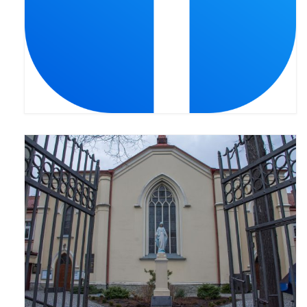
Pasterka 2022
Bierzmowanie 24.10.2022r.
Odpust 2022
Złoty Jubileusz
Pierwsza Komunia Św. – Gr 1
Pierwsza Komunia Św. – Gr 2
Galerie 2021
Pasterka 2021
Odpust 2021
Kościół Stacyjny Wielkiego Postu 2021
Pierwsza Komunia Święta