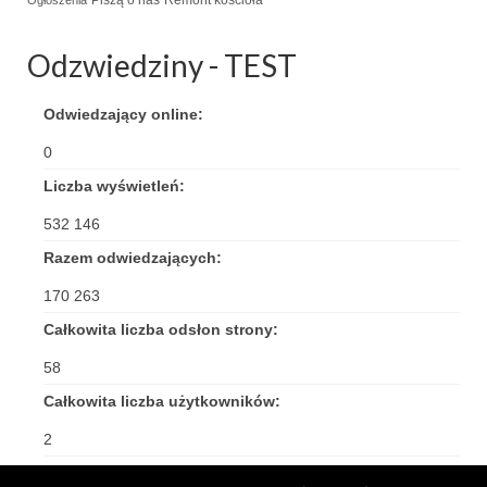
Piszą o nas
Remont kościoła
Ogłoszenia
Triduum Św. St. Kostka 2018
Odzwiedziny - TEST
Narodowy Dzień Pamięci “Żołnierzy
Wyklętych” 2018
Odwiedzający online:
Galerie 2017
0
Liczba wyświetleń:
Remont plebanii 2017
532 146
Wprowadzenie nowego Proboszcza
Razem odwiedzających:
Imieniny kapłana
170 263
Kancelaria
Całkowita liczba odsłon strony:
58
Zaprzyjaźnione strony
Całkowita liczba użytkowników:
Kontakt
2
POMOC PSYCHOTERAPEUTY