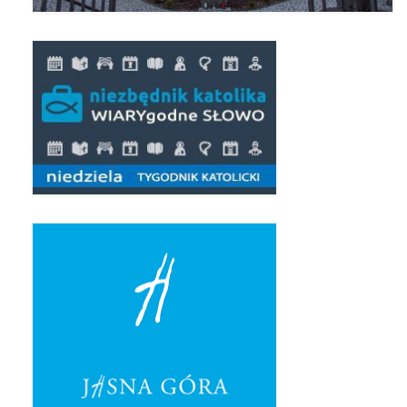
Pierwsza Komunia Święta – Grupa 1
Pierwsza Komunia Święta – Grupa 2
Pierwsza Komunia Święta – Grupa 3
Boże Ciało
Galerie 2020
Uroczystość Św. Jakuba Apostoła 2020
Wizytacja Kanoniczna 21.06.2020
Boże Ciało 2020
GODZINA ŚWIĘTA W ŚWIĘTO
MIŁOSIERDZIA BOŻEGO
Opłatek Wspólnot Parafialnych
Galerie 2019