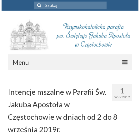
Szuklaj
w:
Menu
Aktualności
1
Intencje mszalne w Parafii Św.
Intencje mszalne
WRZ 2019
Jakuba Apostoła w
Informacje duszpasterskie
Częstochowie w dniach od 2 do 8
Piszą o nas
września 2019r.
Remont kościoła