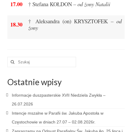
17.00
Apostoła w Częstochowie 2019
† Stefana KOŁDON
– od żony Natalii
Imieniny Ks. Proboszcza 2019
† Aleksandra (on) KRYSZTOFEK
– od
18.30
żony
Narodowy Dzień Pamięci “Żołnierzy
Wyklętych” 2019
Pielęgnacja drzew
Nasza parafia z lotu ptaka
Szuklaj
w:
Stare fotografie
Ostatnie wpisy
Galerie 2018
Pasterka 2018
Informacje duszpasterskie XVII Niedziela Zwykła –
26.07.2026
Remont kościoła
Intencje mszalne w Parafii św. Jakuba Apostoła w
100 lecie Niepodległości
Częstochowie w dniach 27.07 – 02.08.2026r.
Bal Wszystkich Świętych 2018
Zapraszamy na Odpust Parafialny Św. Jakuba Ap. 25 lipca i