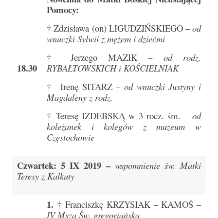
Pomocy:
Galerie 2024
† Zdzisława (on) LIGUDZIŃSKIEGO –
od
wnuczki Sylwii z mężem i dziećmi
Niedziela Palmowa 24.03.2024
† Jerzego MAZIK –
od rodz.
Wigilia Paschalna 30.03.2024
18.30
RYBAŁTOWSKICH i KOŚCIELNIAK
Odpust 2024
† Irenę SITARZ –
od wnuczki Justyny i
Magdaleny z rodz.
Galerie 2023
† Teresę IZDEBSKĄ w 3 rocz. śm. –
od
Bierzmowanie 27.11.2023
koleżanek i kolegów z muzeum w
Częstochowie
Odpust 2023
Zakończenie oktawy 2023
Czwartek: 5 IX 2019 –
wspomnienie św. Matki
Teresy z Kalkuty
Niedziela Palmowa 2023
Galerie 2022
1.
† Franciszkę KRZYSIAK – KAMOŚ –
IV Msza Św. gregoriańska