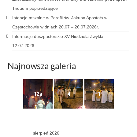
Triduum poprzedzające
Triduum Św. St. Kostka 2018
Intencje mszalne w Parafii św. Jakuba Apostoła w
Narodowy Dzień Pamięci “Żołnierzy
Częstochowie w dniach 20.07 – 26.07.2026r.
Wyklętych” 2018
Informacje duszpasterskie XV Niedziela Zwykła –
Galerie 2017
12.07.2026
Remont plebanii 2017
Najnowsza galeria
Wprowadzenie nowego Proboszcza
Imieniny kapłana
Kancelaria
12a
4
1
Zaprzyjaźnione strony
Kontakt
POMOC PSYCHOTERAPEUTY
sierpień 2026