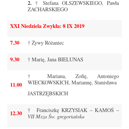
2.
† Stefana OLSZEWSKIEGO, Pawła
Pasterka 2019
ZACHARSKIEGO
Triduum St. Kostka 2019
XXI Niedziela Zwykła: 8 IX 2019
Posługa Siostry Elekty
7.30
† Żywy Różaniec
Uroczystość Św. Jakuba Ap 2019
Boże Ciało – 20 czerwca 2019
9.30
† Marię, Jana BIELUNAS
Pierwsza Komunia Święta 2019
† Mariana, Zofię, Antoniego
Imieniny Ks Kanonika
WIECKOWSKICH, Mariannę, Stanisława
11.00
Wigilia Paschalna 2019
JASTRZĘBSKICH
Wielki Piątek 2019
† Franciszkę KRZYSIAK – KAMOŚ –
12.30
Wielki Czwartek 2019
VII Msza Św. gregoriańska
Droga Krzyżowa w parafii św. Jakuba