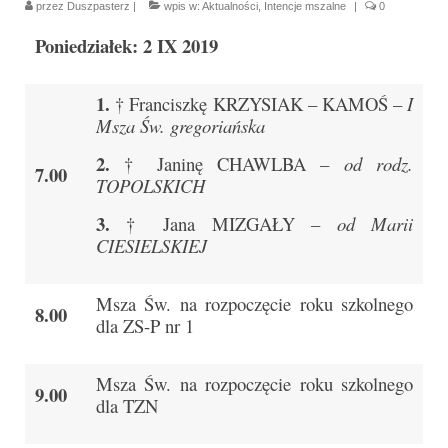
przez
Duszpasterz
|
wpis w:
Aktualności
,
Intencje mszalne
|
0
Parafia
Poniedziałek: 2 IX 2019
Historia
Duszpasterze
1.
† Franciszkę KRZYSIAK – KAMOŚ –
I
Msza Św. gregoriańska
Nasz patron
2.
† Janinę CHAWLBA –
od rodz.
7.00
Kościół Rektoracki
TOPOLSKICH
Vademecum
3.
† Jana MIZGAŁY –
od Marii
CIESIELSKIEJ
Wspólnoty parafialne
Katecheza parafialna
Msza Św. na rozpoczęcie roku szkolnego
8.00
dla ZS-P nr 1
Niezbędnik Katolika
Kaplica Adoracji
Msza Św. na rozpoczęcie roku szkolnego
9.00
dla TZN
Pracownicy