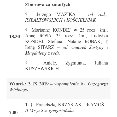
Zbiorowa za zmarłych
e-Katolik
† Jerzego MAZIKA –
od rodz.
Nabożeństwa
RYBAŁTOWSKICH i KOŚCIELNIAK
Nabożeństwa różne
† Mariannę KONDEJ w 25 rocz. śm.,
Annę ROSA 25 rocz. śm., Ludwika
18.30
Pogrzeb katolicki
KONDEJ, Stefana, Natalię ROBAK; †
Irenę SITARZ –
od wnuczek Justyny i
Sakramenty
Magdaleny z rodz.
Sakrament chrztu
† Anielę, Zygmunta, Juliana
KUSZEWSKICH
Sakrament eucharystii
Sakrament bierzmowania
Wtorek: 3 IX 2019 –
wspomnienie św. Grzegorza
Wielkiego
Sakrament pojednania
Sakrament małżeństwa
1.
† Franciszkę KRZYSIAK – KAMOŚ –
II Msza Św. gregoriańska
Sakrament kapłaństwa
7.00