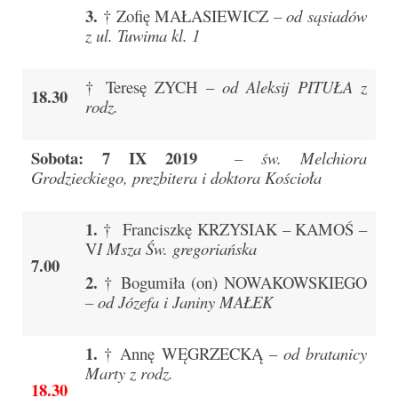
Pierwsza Komunia Święta – Grupa 1
3.
† Zofię MAŁASIEWICZ
– od sąsiadów
z ul. Tuwima kl. 1
Pierwsza Komunia Święta – Grupa 2
Pierwsza Komunia Święta – Grupa 3
† Teresę ZYCH –
od Aleksij PITUŁA z
18.30
rodz.
Boże Ciało
Galerie 2020
Sobota: 7 IX 2019
– św. Melchiora
Grodzieckiego, prezbitera i doktora Kościoła
Uroczystość Św. Jakuba Apostoła 2020
Wizytacja Kanoniczna 21.06.2020
1.
† Franciszkę KRZYSIAK – KAMOŚ –
V
I Msza Św. gregoriańska
Boże Ciało 2020
7.00
2.
† Bogumiła (on) NOWAKOWSKIEGO
GODZINA ŚWIĘTA W ŚWIĘTO
– od Józefa i Janiny MAŁEK
MIŁOSIERDZIA BOŻEGO
1.
Opłatek Wspólnot Parafialnych
† Annę WĘGRZECKĄ –
od bratanicy
Marty z rodz.
18.30
Galerie 2019