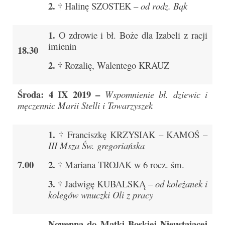
2.
† Halinę SZOSTEK –
od rodz. Bąk
Sakrament namaszczenia chorych
Galeria
1.
O zdrowie i bł. Boże dla Izabeli z racji
imienin
18.30
Galerie 2026
2. †
Rozalię, Walentego KRAUZ
Niedziela Palmowa 29.03.2026
Wielki Czwartek 02.04.2026
Środa: 4 IX 2019 –
Wspomnienie bł. dziewic i
męczennic Marii Stelli i Towarzyszek
Wielki Piątek 03.04.2026
Wielka Sobota 04.04.2026
1.
† Franciszkę KRZYSIAK – KAMOŚ –
III Msza Św. gregoriańska
Godzina Miłosierdzia 12.04.2026
7.00
2.
† Mariana TROJAK w 6 rocz. śm.
Galerie 2025
3.
† Jadwigę KUBALSKĄ
– od koleżanek i
kolegów wnuczki Oli z pracy
Pożegnanie Ks. Mateusza 29.06.2025
Zakończenie Oktawy Bożego Ciała
Nowenna do Matki Boskiej Nieustającej
26.06.2025