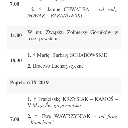
Pasterka 2022
7.00
2
. † Janinę CHWALBA
– od rodz.
Bierzmowanie 24.10.2022r.
NOWAK – BARANOWSKI
Odpust 2022
W int. Związku Żołnierzy Górników w
11.00
Złoty Jubileusz
rocz. powstania
Pierwsza Komunia Św. – Gr 1
1.
† Marię, Barbarę SCHABOWSKIE
18.30
Pierwsza Komunia Św. – Gr 2
2.
Bractwo Eucharystyczne
Galerie 2021
Piątek: 6 IX 2019
Pasterka 2021
Odpust 2021
1.
† Franciszkę KRZYSIAK – KAMOŚ –
V
Msza Św. gregoriańska
Kościół Stacyjny Wielkiego Postu 2021
2.
† Ewę WAWRZYNIAK
– od firmy
Pierwsza Komunia Święta
7.00
„Kameleon”