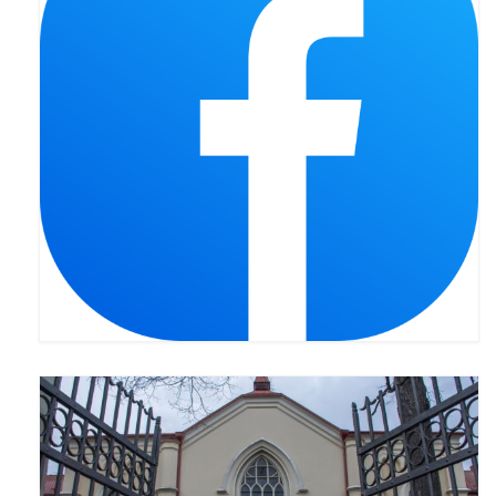
Pasterka 2022
Bierzmowanie 24.10.2022r.
Odpust 2022
Złoty Jubileusz
Pierwsza Komunia Św. – Gr 1
Pierwsza Komunia Św. – Gr 2
Galerie 2021
Pasterka 2021
Odpust 2021
Kościół Stacyjny Wielkiego Postu 2021
Pierwsza Komunia Święta