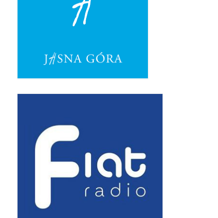
Pasterka 2019
Triduum St. Kostka 2019
Posługa Siostry Elekty
Uroczystość Św. Jakuba Ap 2019
Boże Ciało – 20 czerwca 2019
Pierwsza Komunia Święta 2019
Imieniny Ks Kanonika
Wigilia Paschalna 2019
Wielki Piątek 2019
Wielki Czwartek 2019
Droga Krzyżowa w parafii św. Jakuba