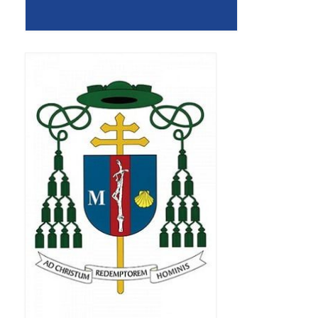
Apostoła w Częstochowie 2019
Imieniny Ks. Proboszcza 2019
Narodowy Dzień Pamięci “Żołnierzy
Wyklętych” 2019
Pielęgnacja drzew
Nasza parafia z lotu ptaka
Stare fotografie
Galerie 2018
Pasterka 2018
Remont kościoła
100 lecie Niepodległości
Bal Wszystkich Świętych 2018