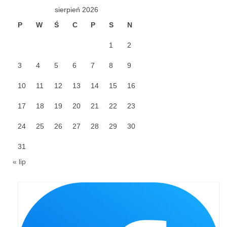
sierpień 2026
Galerie 2024
P
W
Ś
C
P
S
N
Niedziela Palmowa 24.03.2024
1
2
Wigilia Paschalna 30.03.2024
3
4
5
6
7
8
9
Odpust 2024
10
11
12
13
14
15
16
Galerie 2023
17
18
19
20
21
22
23
Bierzmowanie 27.11.2023
24
25
26
27
28
29
30
Odpust 2023
31
« lip
Zakończenie oktawy 2023
Niedziela Palmowa 2023
Galerie 2022