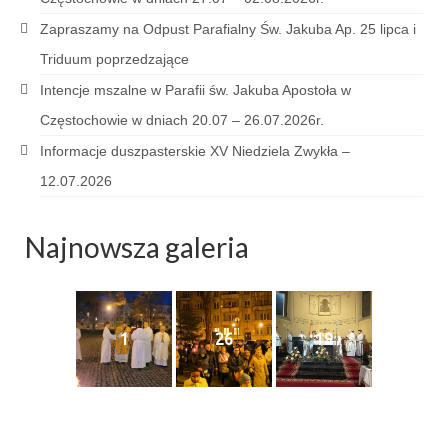
Sakrament namaszczenia chorych
Zapraszamy na Odpust Parafialny Św. Jakuba Ap. 25 lipca i
Galeria
Triduum poprzedzające
Intencje mszalne w Parafii św. Jakuba Apostoła w
Galerie 2026
Częstochowie w dniach 20.07 – 26.07.2026r.
Niedziela Palmowa 29.03.2026
Informacje duszpasterskie XV Niedziela Zwykła –
Wielki Czwartek 02.04.2026
12.07.2026
Wielki Piątek 03.04.2026
Najnowsza galeria
Wielka Sobota 04.04.2026
Godzina Miłosierdzia 12.04.2026
1
26
19
Galerie 2025
Pożegnanie Ks. Mateusza 29.06.2025
Zakończenie Oktawy Bożego Ciała
26.06.2025