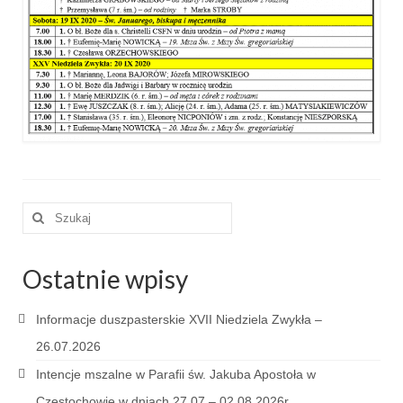
e-Katolik
Nabożeństwa
Nabożeństwa różne
Pogrzeb katolicki
Sakramenty
Sakrament chrztu
Szuklaj
w:
Sakrament eucharystii
Sakrament bierzmowania
Ostatnie wpisy
Sakrament pojednania
Informacje duszpasterskie XVII Niedziela Zwykła –
Sakrament małżeństwa
26.07.2026
Intencje mszalne w Parafii św. Jakuba Apostoła w
Sakrament kapłaństwa
Częstochowie w dniach 27.07 – 02.08.2026r.