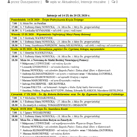
przez
Duszpasterz
|
wpis w:
Aktualności
,
Intencje mszalne
|
0
Parafia
Historia
Duszpasterze
Nasz patron
Kościół Rektoracki
Vademecum
Wspólnoty parafialne
Katecheza parafialna
Niezbędnik Katolika
Kaplica Adoracji
Pracownicy