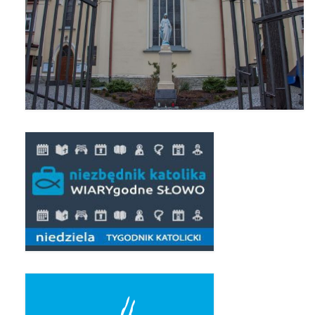
Pierwsza Komunia Święta – Grupa 1
Pierwsza Komunia Święta – Grupa 2
Pierwsza Komunia Święta – Grupa 3
Boże Ciało
Galerie 2020
Uroczystość Św. Jakuba Apostoła 2020
Wizytacja Kanoniczna 21.06.2020
Boże Ciało 2020
GODZINA ŚWIĘTA W ŚWIĘTO
MIŁOSIERDZIA BOŻEGO
Opłatek Wspólnot Parafialnych
Galerie 2019