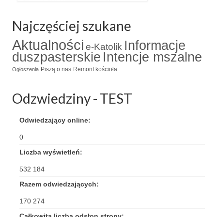
Triduum Św. St. Kostka 2018
Najczęściej szukane
Narodowy Dzień Pamięci “Żołnierzy
Aktualności
Informacje
Wyklętych” 2018
e-Katolik
duszpasterskie
Intencje mszalne
Galerie 2017
Piszą o nas
Remont kościoła
Ogłoszenia
Remont plebanii 2017
Odzwiedziny - TEST
Wprowadzenie nowego Proboszcza
Odwiedzający online:
Imieniny kapłana
0
Kancelaria
Liczba wyświetleń:
Zaprzyjaźnione strony
532 184
Kontakt
Razem odwiedzających:
170 274
POMOC PSYCHOTERAPEUTY
Całkowita liczba odsłon strony: