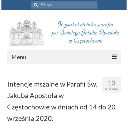
Szuklaj
w:
Menu
Aktualności
13
Intencje mszalne w Parafii Św.
Intencje mszalne
WRZ 2020
Jakuba Apostoła w
Informacje duszpasterskie
Częstochowie w dniach od 14 do 20
Piszą o nas
września 2020.
Remont kościoła