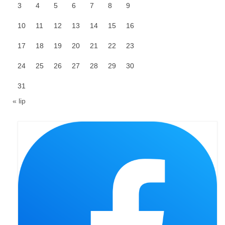
3
4
5
6
7
8
9
Galerie 2024
10
11
12
13
14
15
16
Niedziela Palmowa 24.03.2024
17
18
19
20
21
22
23
Wigilia Paschalna 30.03.2024
24
25
26
27
28
29
30
Odpust 2024
31
« lip
Galerie 2023
Bierzmowanie 27.11.2023
Odpust 2023
Zakończenie oktawy 2023
Niedziela Palmowa 2023
Galerie 2022