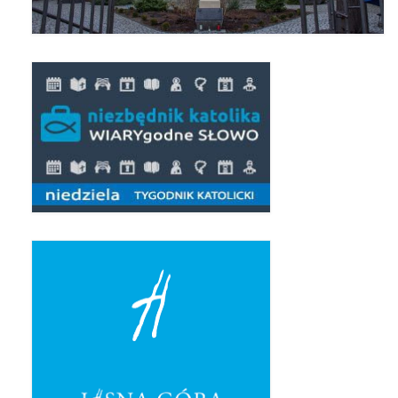
Pierwsza Komunia Święta – Grupa 1
Pierwsza Komunia Święta – Grupa 2
Pierwsza Komunia Święta – Grupa 3
Boże Ciało
Galerie 2020
Uroczystość Św. Jakuba Apostoła 2020
Wizytacja Kanoniczna 21.06.2020
Boże Ciało 2020
GODZINA ŚWIĘTA W ŚWIĘTO
MIŁOSIERDZIA BOŻEGO
Opłatek Wspólnot Parafialnych
Galerie 2019