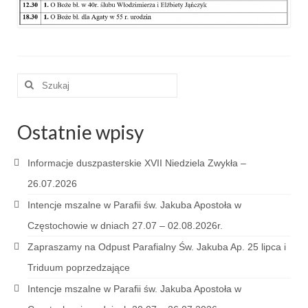
e-Katolik
Nabożeństwa
Nabożeństwa różne
Szuklaj
Pogrzeb katolicki
w:
Sakramenty
Ostatnie wpisy
Sakrament chrztu
Informacje duszpasterskie XVII Niedziela Zwykła –
Sakrament eucharystii
26.07.2026
Intencje mszalne w Parafii św. Jakuba Apostoła w
Sakrament bierzmowania
Częstochowie w dniach 27.07 – 02.08.2026r.
Sakrament pojednania
Zapraszamy na Odpust Parafialny Św. Jakuba Ap. 25 lipca i
Sakrament małżeństwa
Triduum poprzedzające
Intencje mszalne w Parafii św. Jakuba Apostoła w
Sakrament kapłaństwa