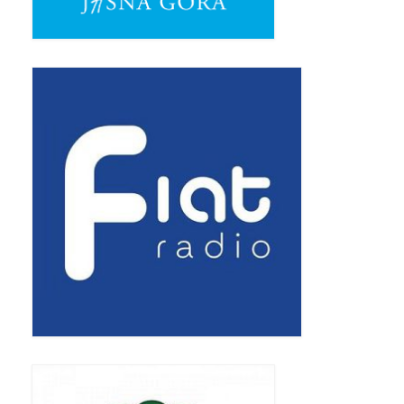
Pasterka 2019
Triduum St. Kostka 2019
Posługa Siostry Elekty
Uroczystość Św. Jakuba Ap 2019
Boże Ciało – 20 czerwca 2019
Pierwsza Komunia Święta 2019
Imieniny Ks Kanonika
Wigilia Paschalna 2019
Wielki Piątek 2019
Wielki Czwartek 2019
Droga Krzyżowa w parafii św. Jakuba