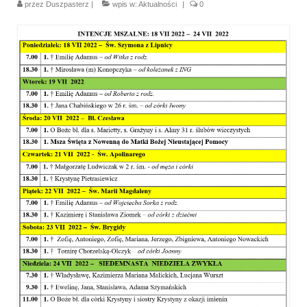
przez
Duszpasterz
|
wpis w:
Aktualności
|
0
Parafia
Historia
Duszpasterze
Nasz patron
Kościół Rektoracki
Vademecum
Wspólnoty parafialne
Katecheza parafialna
Niezbędnik Katolika
Kaplica Adoracji
Pracownicy