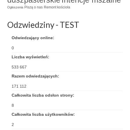
duszpasterskie
Intencje mszalne
Piszą o nas
Remont kościoła
Ogłoszenia
Triduum Św. St. Kostka 2018
Narodowy Dzień Pamięci “Żołnierzy
Odzwiedziny - TEST
Wyklętych” 2018
Odwiedzający online:
Galerie 2017
0
Remont plebanii 2017
Liczba wyświetleń:
Wprowadzenie nowego Proboszcza
533 667
Imieniny kapłana
Razem odwiedzających:
171 112
Kancelaria
Całkowita liczba odsłon strony:
Zaprzyjaźnione strony
8
Kontakt
Całkowita liczba użytkowników:
POMOC PSYCHOTERAPEUTY
2