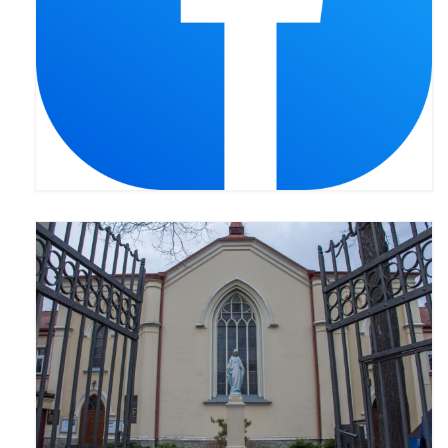
Pasterka 2022
Bierzmowanie 24.10.2022r.
Odpust 2022
Złoty Jubileusz
Pierwsza Komunia Św. – Gr 1
Pierwsza Komunia Św. – Gr 2
Galerie 2021
Pasterka 2021
Odpust 2021
Kościół Stacyjny Wielkiego Postu 2021
Pierwsza Komunia Święta