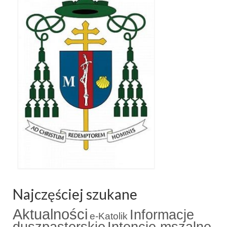
Apostoła w Częstochowie 2019
Imieniny Ks. Proboszcza 2019
Narodowy Dzień Pamięci “Żołnierzy
Wyklętych” 2019
Pielęgnacja drzew
Nasza parafia z lotu ptaka
Stare fotografie
Galerie 2018
Pasterka 2018
Remont kościoła
Najczęściej szukane
100 lecie Niepodległości
Aktualności
Informacje
e-Katolik
Bal Wszystkich Świętych 2018