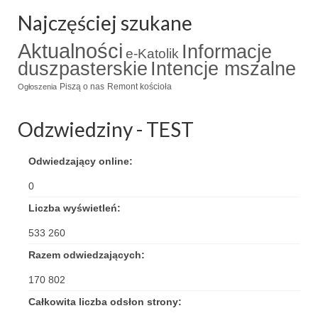
Najczęściej szukane
Triduum Św. St. Kostka 2018
Aktualności
Informacje
Narodowy Dzień Pamięci “Żołnierzy
e-Katolik
duszpasterskie
Intencje mszalne
Wyklętych” 2018
Piszą o nas
Remont kościoła
Ogłoszenia
Galerie 2017
Odzwiedziny - TEST
Remont plebanii 2017
Wprowadzenie nowego Proboszcza
Odwiedzający online:
Imieniny kapłana
0
Liczba wyświetleń:
Kancelaria
533 260
Zaprzyjaźnione strony
Razem odwiedzających:
Kontakt
170 802
POMOC PSYCHOTERAPEUTY
Całkowita liczba odsłon strony: