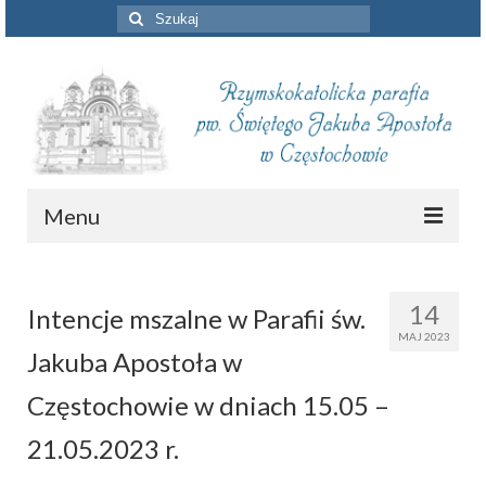
Szuklaj
w:
Menu
Aktualności
14
Intencje mszalne w Parafii św.
Intencje mszalne
MAJ 2023
Jakuba Apostoła w
Informacje duszpasterskie
Częstochowie w dniach 15.05 –
Piszą o nas
21.05.2023 r.
Remont kościoła