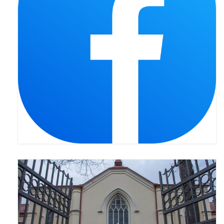
Pasterka 2022
Bierzmowanie 24.10.2022r.
Odpust 2022
Złoty Jubileusz
Pierwsza Komunia Św. – Gr 1
Pierwsza Komunia Św. – Gr 2
Galerie 2021
Pasterka 2021
Odpust 2021
Kościół Stacyjny Wielkiego Postu 2021
Pierwsza Komunia Święta