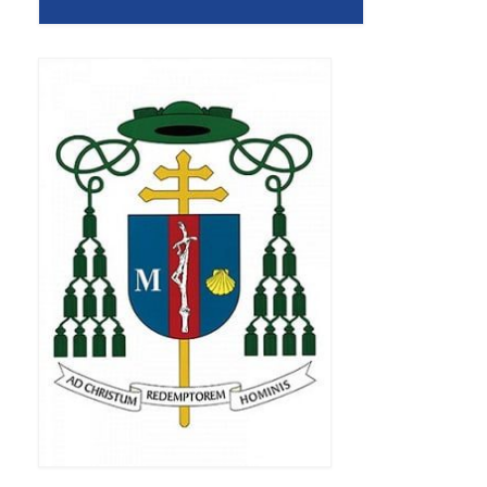
Apostoła w Częstochowie 2019
Imieniny Ks. Proboszcza 2019
Narodowy Dzień Pamięci “Żołnierzy
Wyklętych” 2019
Pielęgnacja drzew
Nasza parafia z lotu ptaka
Stare fotografie
Galerie 2018
Pasterka 2018
Remont kościoła
100 lecie Niepodległości
Bal Wszystkich Świętych 2018