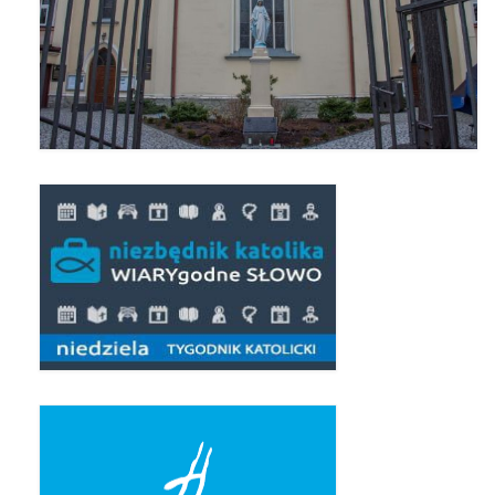
Pierwsza Komunia Święta – Grupa 1
Pierwsza Komunia Święta – Grupa 2
Pierwsza Komunia Święta – Grupa 3
Boże Ciało
Galerie 2020
Uroczystość Św. Jakuba Apostoła 2020
Wizytacja Kanoniczna 21.06.2020
Boże Ciało 2020
GODZINA ŚWIĘTA W ŚWIĘTO
MIŁOSIERDZIA BOŻEGO
Opłatek Wspólnot Parafialnych
Galerie 2019