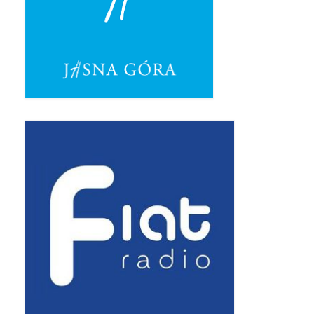
Pasterka 2019
Triduum St. Kostka 2019
Posługa Siostry Elekty
Uroczystość Św. Jakuba Ap 2019
Boże Ciało – 20 czerwca 2019
Pierwsza Komunia Święta 2019
Imieniny Ks Kanonika
Wigilia Paschalna 2019
Wielki Piątek 2019
Wielki Czwartek 2019
Droga Krzyżowa w parafii św. Jakuba