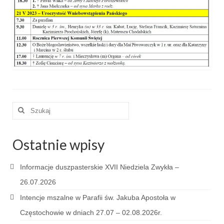
e-Katolik
Nabożeństwa
Nabożeństwa różne
Pogrzeb katolicki
Sakramenty
Szuklaj
Sakrament chrztu
w:
Sakrament eucharystii
Ostatnie wpisy
Sakrament bierzmowania
Informacje duszpasterskie XVII Niedziela Zwykła –
Sakrament pojednania
26.07.2026
Sakrament małżeństwa
Intencje mszalne w Parafii św. Jakuba Apostoła w
Sakrament kapłaństwa
Częstochowie w dniach 27.07 – 02.08.2026r.