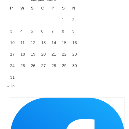
P
W
Ś
C
P
S
N
Galerie 2024
1
2
Niedziela Palmowa 24.03.2024
3
4
5
6
7
8
9
Wigilia Paschalna 30.03.2024
10
11
12
13
14
15
16
Odpust 2024
17
18
19
20
21
22
23
Galerie 2023
24
25
26
27
28
29
30
Bierzmowanie 27.11.2023
31
Odpust 2023
« lip
Zakończenie oktawy 2023
Niedziela Palmowa 2023
Galerie 2022