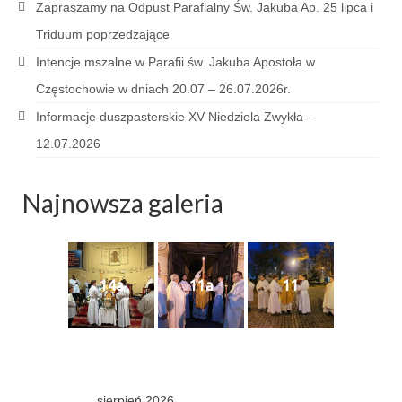
Zapraszamy na Odpust Parafialny Św. Jakuba Ap. 25 lipca i
Sakrament namaszczenia chorych
Triduum poprzedzające
Galeria
Intencje mszalne w Parafii św. Jakuba Apostoła w
Galerie 2026
Częstochowie w dniach 20.07 – 26.07.2026r.
Informacje duszpasterskie XV Niedziela Zwykła –
Niedziela Palmowa 29.03.2026
12.07.2026
Wielki Czwartek 02.04.2026
Najnowsza galeria
Wielki Piątek 03.04.2026
Wielka Sobota 04.04.2026
Godzina Miłosierdzia 12.04.2026
14a
11a
11
Galerie 2025
Pożegnanie Ks. Mateusza 29.06.2025
Zakończenie Oktawy Bożego Ciała
26.06.2025
sierpień 2026