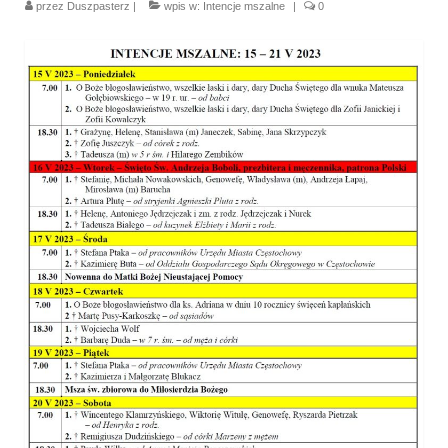
przez
Duszpasterz
|
wpis w:
Intencje mszalne
|
0
Parafia
Historia
Duszpasterze
Nasz patron
Kościół Rektoracki
Vademecum
Wspólnoty parafialne
Katecheza parafialna
Niezbędnik Katolika
Kaplica Adoracji
Pracownicy