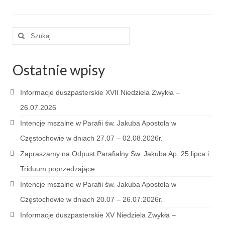
Sakrament namaszczenia chorych
Galeria
Szuklaj
w:
Galerie 2026
Ostatnie wpisy
Niedziela Palmowa 29.03.2026
Wielki Czwartek 02.04.2026
Informacje duszpasterskie XVII Niedziela Zwykła –
26.07.2026
Wielki Piątek 03.04.2026
Intencje mszalne w Parafii św. Jakuba Apostoła w
Wielka Sobota 04.04.2026
Częstochowie w dniach 27.07 – 02.08.2026r.
Godzina Miłosierdzia 12.04.2026
Zapraszamy na Odpust Parafialny Św. Jakuba Ap. 25 lipca i
Triduum poprzedzające
Galerie 2025
Intencje mszalne w Parafii św. Jakuba Apostoła w
Pożegnanie Ks. Mateusza 29.06.2025
Częstochowie w dniach 20.07 – 26.07.2026r.
Zakończenie Oktawy Bożego Ciała
Informacje duszpasterskie XV Niedziela Zwykła –
26.06.2025