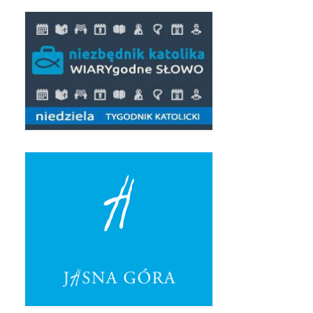
Pasterka 2019
Triduum St. Kostka 2019
Posługa Siostry Elekty
Uroczystość Św. Jakuba Ap 2019
Boże Ciało – 20 czerwca 2019
Pierwsza Komunia Święta 2019
Imieniny Ks Kanonika
Wigilia Paschalna 2019
Wielki Piątek 2019
Wielki Czwartek 2019
Droga Krzyżowa w parafii św. Jakuba