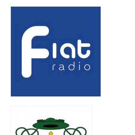
Apostoła w Częstochowie 2019
Imieniny Ks. Proboszcza 2019
Narodowy Dzień Pamięci “Żołnierzy
Wyklętych” 2019
Pielęgnacja drzew
Nasza parafia z lotu ptaka
Stare fotografie
Galerie 2018
Pasterka 2018
Remont kościoła
100 lecie Niepodległości
Bal Wszystkich Świętych 2018