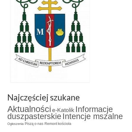
Triduum Św. St. Kostka 2018
Narodowy Dzień Pamięci “Żołnierzy
Wyklętych” 2018
Galerie 2017
Remont plebanii 2017
Wprowadzenie nowego Proboszcza
Imieniny kapłana
Kancelaria
Najczęściej szukane
Zaprzyjaźnione strony
Aktualności
Informacje
e-Katolik
Kontakt
duszpasterskie
Intencje mszalne
POMOC PSYCHOTERAPEUTY
Piszą o nas
Remont kościoła
Ogłoszenia