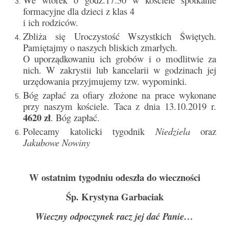
e-Katolik
formacyjne dla dzieci z klas 4
i ich rodziców.
Nabożeństwa
Zbliża się Uroczystość Wszystkich Świętych.
Pamiętajmy o naszych bliskich zmarłych.
Nabożeństwa różne
O uporządkowaniu ich grobów i o modlitwie za
nich. W zakrystii lub kancelarii w godzinach jej
Pogrzeb katolicki
urzędowania przyjmujemy tzw. wypominki.
Sakramenty
Bóg zapłać za ofiary złożone na prace wykonane
przy naszym kościele. Taca z dnia 13.10.2019 r.
Sakrament chrztu
4620 zł
. Bóg zapłać.
Polecamy katolicki tygodnik
Niedziela
oraz
Sakrament eucharystii
Jakubowe Nowiny
Sakrament bierzmowania
Sakrament pojednania
W ostatnim tygodniu odeszła do wieczności
Śp. Krystyna Garbaciak
Sakrament małżeństwa
Wieczny odpoczynek racz jej dać Panie…
Sakrament kapłaństwa