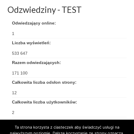
Standardy ochrony małoletnich
Odzwiedziny - TEST
Odwiedzający online:
1
Liczba wyświetleń:
533 647
Razem odwiedzających:
171 100
Całkowita liczba odsłon strony:
12
Całkowita liczba użytkowników:
2
Ta strona korzysta z ciasteczek aby świadczyć usługi na
najwyższym poziomie. Dalsze korzystanie ze strony oznacza,