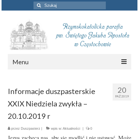
Szuklaj
w:
Menu
Aktualności
20
Informacje duszpasterskie
Intencje mszalne
PAŹ 2019
XXIX Niedziela zwykła –
Informacje duszpasterskie
20.10.2019 r
Piszą o nas
przez
Duszpasterz
Remont kościoła
|
wpis w:
Aktualności
|
0
Jezus zachęca nas, aby się modlić i nie ustawać. Może