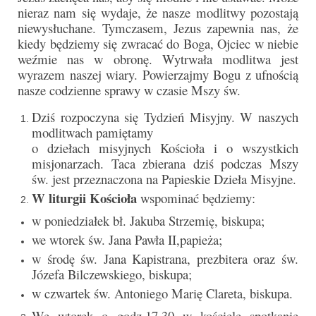
Parafia
nieraz nam się wydaje, że nasze modlitwy pozostają
niewysłuchane. Tymczasem, Jezus zapewnia nas, że
Historia
kiedy będziemy się zwracać do Boga, Ojciec w niebie
weźmie nas
w obronę. Wytrwała modlitwa jest
Duszpasterze
wyrazem naszej wiary. Powierzajmy Bogu
z ufnością
nasze codzienne sprawy w czasie Mszy św.
Nasz patron
Dziś rozpoczyna się Tydzień Misyjny. W naszych
Kościół Rektoracki
modlitwach pamiętamy
o dziełach misyjnych Kościoła i o wszystkich
Vademecum
misjonarzach. Taca zbierana dziś podczas Mszy
św. jest przeznaczona na Papieskie Dzieła Misyjne.
Wspólnoty parafialne
W liturgii Kościoła
wspominać będziemy:
Katecheza parafialna
w poniedziałek bł. Jakuba Strzemię, biskupa;
we wtorek św. Jana Pawła II,papieża;
Niezbędnik Katolika
w środę św. Jana Kapistrana, prezbitera oraz św.
Kaplica Adoracji
Józefa Bilczewskiego, biskupa;
w czwartek św. Antoniego Marię Clareta, biskupa.
Pracownicy
We wtorek o godz.17.30 w kościele spotkanie