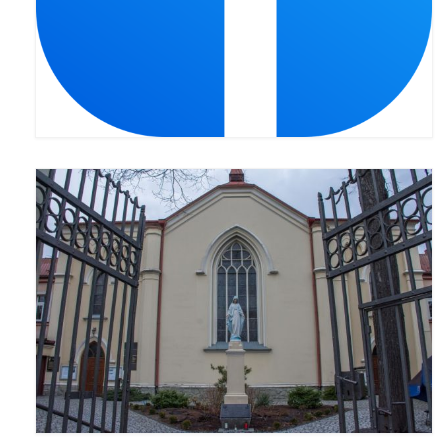
Pierwsza Komunia Święta – Grupa 1
Pierwsza Komunia Święta – Grupa 2
Pierwsza Komunia Święta – Grupa 3
Boże Ciało
Galerie 2020
Uroczystość Św. Jakuba Apostoła 2020
Wizytacja Kanoniczna 21.06.2020
Boże Ciało 2020
GODZINA ŚWIĘTA W ŚWIĘTO
MIŁOSIERDZIA BOŻEGO
Opłatek Wspólnot Parafialnych
Galerie 2019