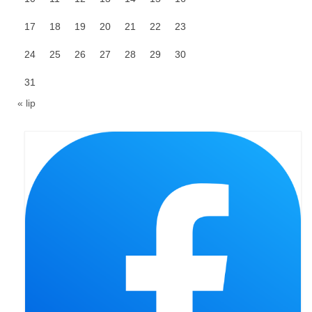
Pasterka 2022
17
18
19
20
21
22
23
Bierzmowanie 24.10.2022r.
24
25
26
27
28
29
30
Odpust 2022
31
Złoty Jubileusz
« lip
Pierwsza Komunia Św. – Gr 1
Pierwsza Komunia Św. – Gr 2
Galerie 2021
Pasterka 2021
Odpust 2021
Kościół Stacyjny Wielkiego Postu 2021
Pierwsza Komunia Święta