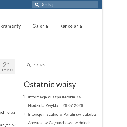
Szuklaj
w:
akramenty
Galeria
Kancelaria
21
Szuklaj
w:
LUT 2023
Ostatnie wpisy
Informacje duszpasterskie XVII
Niedziela Zwykła – 26.07.2026
cych oraz
Intencje mszalne w Parafii św. Jakuba
Apostoła w Częstochowie w dniach
wanych w