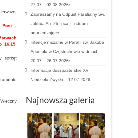
27.07 – 02.08.2026r.
pierwszej
Zapraszamy na Odpust Parafialny Św.
Jakuba Ap. 25 lipca i Triduum
i Post –
poprzedzające
ństwach
Intencje mszalne w Parafii św. Jakuba
o 16.15.
Apostoła w Częstochowie w dniach
y sprzęt
20.07 – 26.07.2026r.
Informacje duszpasterskie XV
kramentu
Niedziela Zwykła – 12.07.2026
Najnowsza galeria
.
Wieczny
.