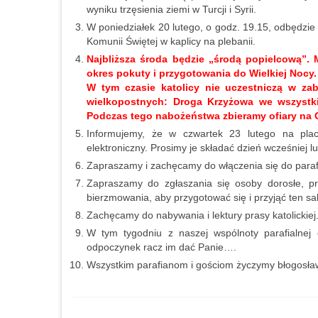
wyniku trzęsienia ziemi w Turcji i Syrii.
W poniedziałek 20 lutego, o godz. 19.15, odbędzie 
Komunii Świętej w kaplicy na plebanii.
Najbliższa środa będzie „środą popielcową”. M
okres pokuty i przygotowania do Wielkiej Nocy.
W tym czasie katolicy nie uczestniczą w z
wielkopostnych: Droga Krzyżowa we wszystkie
Podczas tego nabożeństwa zbieramy ofiary na G
Informujemy, że w czwartek 23 lutego na placu
elektroniczny. Prosimy je składać dzień wcześniej l
Zapraszamy i zachęcamy do włączenia się do parafi
Zapraszamy do zgłaszania się osoby dorosłe, pr
bierzmowania, aby przygotować się
i przyjąć ten s
Zachęcamy do nabywania i lektury prasy katolicki
W tym tygodniu z naszej wspólnoty parafialnej 
odpoczynek racz im dać Panie….
Wszystkim parafianom i gościom życzymy błogosławi