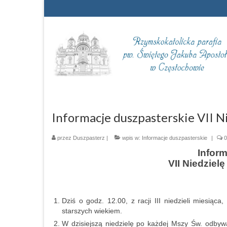
Informacje duszpasterskie VII N
przez
Duszpasterz
|
wpis w:
Informacje duszpasterskie
|
0
Infor
VII Niedziel
Dziś o godz. 12.00, z racji III niedzieli miesią
starszych wiekiem.
W dzisiejszą niedzielę po każdej Mszy Św. odbyw