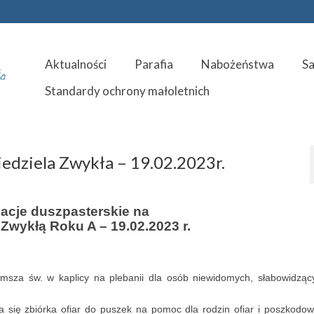
Aktualności
Parafia
Nabożeństwa
S
Standardy ochrony małoletnich
iedziela Zwykła – 19.02.2023r.
macje duszpasterskie na
ę Zwykłą Roku A – 19.02.2023 r.
ca, msza św. w kaplicy na plebanii dla osób niewidomych, słabowidzą
a się zbiórka ofiar do puszek na pomoc dla rodzin ofiar i poszkodo