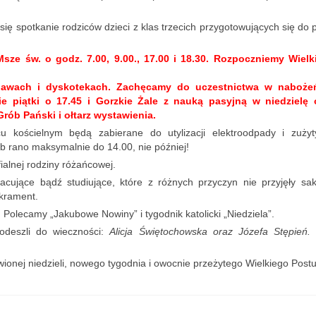
się spotkanie rodziców dzieci z klas trzecich przygotowujących się do 
sze św. o godz. 7.00, 9.00., 17.00
i 18.30. Rozpoczniemy Wielk
abawach i dyskotekach. Zachęcamy do uczestnictwa w naboże
 piątki o 17.45 i Gorzkie Żale z nauką pasyjną w niedzielę 
rób Pański i ołtarz wystawienia.
 kościelnym będą zabierane do utylizacji elektroodpady i zużyt
ub rano maksymalnie do 14.00, nie później!
alnej rodziny różańcowej.
acujące bądź studiujące, które
z różnych przyczyn nie przyjęły sa
akrament.
ej. Polecamy „Jakubowe Nowiny”
i tygodnik katolicki „Niedziela”.
odeszli do wieczności:
Alicja Świętochowska oraz Józefa Stępień
onej niedzieli, nowego tygodnia i owocnie przeżytego Wielkiego Postu