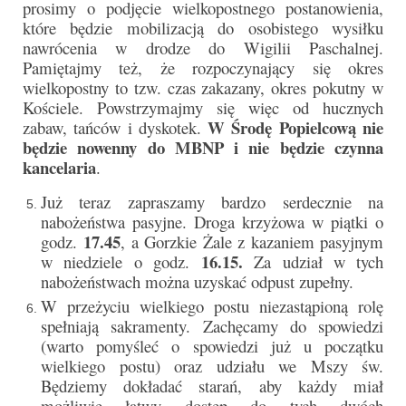
prosimy o podjęcie wielkopostnego postanowienia,
Sakrament namaszczenia chorych
które będzie mobilizacją do osobistego wysiłku
nawrócenia w drodze do Wigilii Paschalnej.
Galeria
Pamiętajmy też, że rozpoczynający się okres
wielkopostny to tzw. czas zakazany, okres pokutny w
Galerie 2026
Kościele. Powstrzymajmy się więc od hucznych
W Środę Popielcową nie
zabaw, tańców i dyskotek.
Niedziela Palmowa 29.03.2026
będzie nowenny do MBNP i nie będzie czynna
kancelaria
Wielki Czwartek 02.04.2026
.
Już teraz zapraszamy bardzo serdecznie na
Wielki Piątek 03.04.2026
nabożeństwa pasyjne. Droga krzyżowa w piątki o
17.45
Wielka Sobota 04.04.2026
godz.
, a Gorzkie Żale z kazaniem pasyjnym
16.15.
w niedziele o godz.
Za udział w tych
Godzina Miłosierdzia 12.04.2026
nabożeństwach można uzyskać odpust zupełny.
W przeżyciu wielkiego postu niezastąpioną rolę
Galerie 2025
spełniają sakramenty. Zachęcamy do spowiedzi
(warto pomyśleć o spowiedzi już u początku
Pożegnanie Ks. Mateusza 29.06.2025
wielkiego postu) oraz udziału we Mszy św.
Będziemy dokładać starań, aby każdy miał
Zakończenie Oktawy Bożego Ciała
możliwie łatwy dostęp do tych dwóch
26.06.2025