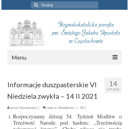
Szuklaj
w:
Menu
Aktualności
14
Informacje duszpasterskie VI
Intencje mszalne
LUT 2021
Niedziela zwykła – 14 II 2021
Informacje duszpasterskie
Piszą o nas
przez
Duszpasterz
|
wpis w:
Aktualności
|
0
Rozpoczynamy dzisiaj 54. Tydzień Modlitw o
Remont kościoła
Trzeźwość Narodu pod hasłem: „Trzeźwością
pokonywać kryzys”. Chyba nikogo nie trzeba