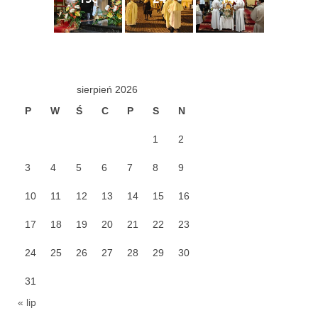
Pasterka 2019
Triduum St. Kostka 2019
Posługa Siostry Elekty
sierpień 2026
Uroczystość Św. Jakuba Ap 2019
P
W
Ś
C
P
S
N
Boże Ciało – 20 czerwca 2019
1
2
Pierwsza Komunia Święta 2019
3
4
5
6
7
8
9
Imieniny Ks Kanonika
10
11
12
13
14
15
16
Wigilia Paschalna 2019
17
18
19
20
21
22
23
Wielki Piątek 2019
24
25
26
27
28
29
30
Wielki Czwartek 2019
31
« lip
Droga Krzyżowa w parafii św. Jakuba