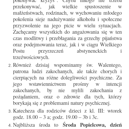
Parafia
przekonywać, jak wielkie spustoszenie w
małżeństwach, rodzinach, w wychowaniu młodego
Historia
pokolenia sieje nadużywanie alkoholu i społeczne
przyzwolenie na jego picie w wielu sytuacjach.
Duszpasterze
Zachęcamy wszystkich do angażowania się w ten
czas modlitwy i przebłagania za grzechy pijaństwa
Nasz patron
oraz podejmowania teraz, jak
i w ciągu Wielkiego
Postu przyrzeczeń abstynenckich i
Kościół Rektoracki
trzeźwościowych.
Vademecum
Również dzisiaj wspominamy św. Walentego,
patrona ludzi zakochanych, ale także chorych i
Wspólnoty parafialne
cierpiących na różne dolegliwości psychiczne. Za
jego wstawiennictwem prośmy w intencji
Katecheza parafialna
zakochanych, by nie mylili zakochania z
pożądaniem, oraz o zdrowie dla tych, którzy
Niezbędnik Katolika
borykają się z problemami natury psychicznej.
Kaplica Adoracji
Katecheza dla rodziców dzieci z kl. III: wtorek
godz. 18.00 – 3 a; godz. 19.00 – 3b i 3c.
Pracownicy
Środa Popielcowa, dzień
Najbliższa środa to