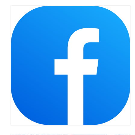
Apostoła w Częstochowie 2019
Imieniny Ks. Proboszcza 2019
Narodowy Dzień Pamięci “Żołnierzy
Wyklętych” 2019
Pielęgnacja drzew
Nasza parafia z lotu ptaka
Stare fotografie
Galerie 2018
Pasterka 2018
Remont kościoła
100 lecie Niepodległości
Bal Wszystkich Świętych 2018