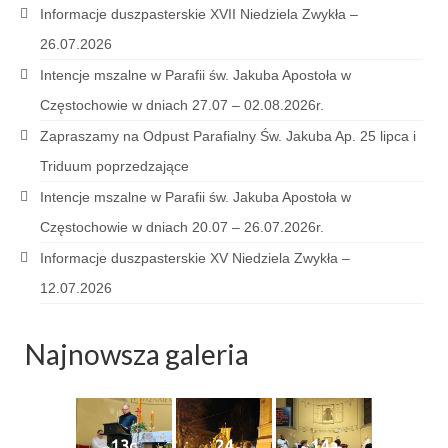
Pierwsza Komunia Święta – Grupa 1
Informacje duszpasterskie XVII Niedziela Zwykła –
26.07.2026
Pierwsza Komunia Święta – Grupa 2
Intencje mszalne w Parafii św. Jakuba Apostoła w
Pierwsza Komunia Święta – Grupa 3
Częstochowie w dniach 27.07 – 02.08.2026r.
Boże Ciało
Zapraszamy na Odpust Parafialny Św. Jakuba Ap. 25 lipca i
Triduum poprzedzające
Galerie 2020
Intencje mszalne w Parafii św. Jakuba Apostoła w
Uroczystość Św. Jakuba Apostoła 2020
Częstochowie w dniach 20.07 – 26.07.2026r.
Wizytacja Kanoniczna 21.06.2020
Informacje duszpasterskie XV Niedziela Zwykła –
12.07.2026
Boże Ciało 2020
GODZINA ŚWIĘTA W ŚWIĘTO
Najnowsza galeria
MIŁOSIERDZIA BOŻEGO
Opłatek Wspólnot Parafialnych
Galerie 2019
13c
24
14a