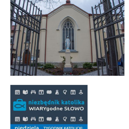
Triduum Św. St. Kostka 2018
Narodowy Dzień Pamięci “Żołnierzy
Wyklętych” 2018
Galerie 2017
Remont plebanii 2017
Wprowadzenie nowego Proboszcza
Imieniny kapłana
Kancelaria
Zaprzyjaźnione strony
Kontakt
POMOC PSYCHOTERAPEUTY