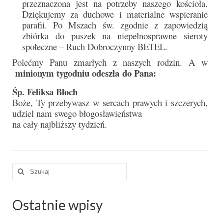
Pasterka 2022
przeznaczona jest na potrzeby naszego kościoła.
Dziękujemy za duchowe i materialne wspieranie
Bierzmowanie 24.10.2022r.
parafii. Po Mszach św. zgodnie z zapowiedzią
zbiórka do puszek na niepełnosprawne sieroty
Odpust 2022
społeczne – Ruch Dobroczynny BETEL.
Polećmy Panu zmarłych z naszych rodzin. A w
Złoty Jubileusz
minionym tygodniu odeszła do Pana:
Pierwsza Komunia Św. – Gr 1
Śp. Feliksa Błoch
Boże, Ty przebywasz w sercach prawych i szczerych,
Pierwsza Komunia Św. – Gr 2
udziel nam swego błogosławieństwa
Galerie 2021
na cały najbliższy tydzień.
Pasterka 2021
Odpust 2021
Szuklaj
w:
Kościół Stacyjny Wielkiego Postu 2021
Ostatnie wpisy
Pierwsza Komunia Święta