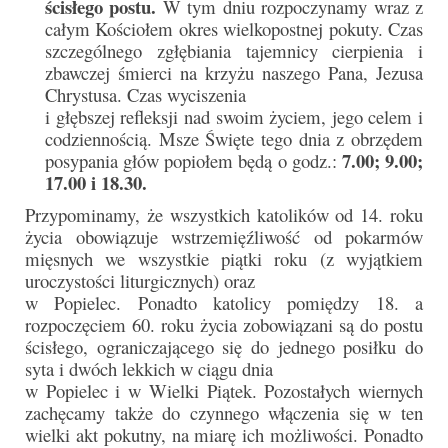
ścisłego postu.
W tym dniu rozpoczynamy wraz z
e-Katolik
całym Kościołem okres wielkopostnej pokuty. Czas
szczególnego zgłębiania tajemnicy cierpienia i
Nabożeństwa
zbawczej śmierci na krzyżu naszego Pana, Jezusa
Chrystusa. Czas wyciszenia
Nabożeństwa różne
i głębszej refleksji nad swoim życiem, jego celem i
codziennością. Msze Święte tego dnia z obrzędem
Pogrzeb katolicki
7.00; 9.00;
posypania głów popiołem będą o godz.:
Sakramenty
17.00 i 18.30.
Przypominamy, że wszystkich katolików od 14. roku
Sakrament chrztu
życia obowiązuje wstrzemięźliwość od pokarmów
mięsnych we wszystkie piątki roku (z wyjątkiem
Sakrament eucharystii
uroczystości liturgicznych) oraz
w Popielec. Ponadto katolicy pomiędzy 18. a
Sakrament bierzmowania
rozpoczęciem 60. roku życia zobowiązani są do postu
Sakrament pojednania
ścisłego, ograniczającego się do jednego posiłku do
syta i dwóch lekkich w ciągu dnia
Sakrament małżeństwa
w Popielec i w Wielki Piątek. Pozostałych wiernych
zachęcamy także do czynnego włączenia się w ten
Sakrament kapłaństwa
wielki akt pokutny, na miarę ich możliwości. Ponadto