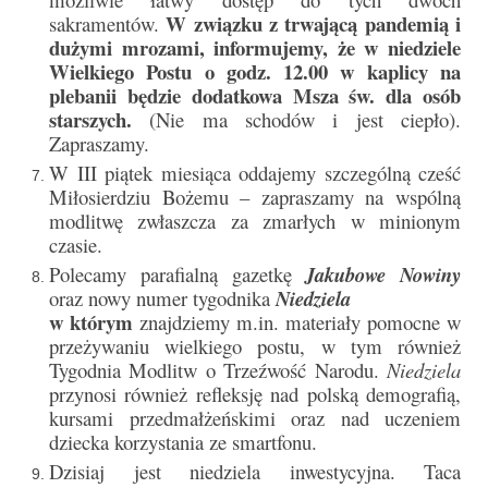
W związku z trwającą pandemią i
sakramentów.
dużymi mrozami, informujemy, że w niedziele
Galerie 2024
Wielkiego Postu o godz. 12.00 w kaplicy na
Niedziela Palmowa 24.03.2024
plebanii będzie dodatkowa Msza św. dla osób
starszych.
(Nie ma schodów i jest ciepło).
Wigilia Paschalna 30.03.2024
Zapraszamy.
W III piątek miesiąca oddajemy szczególną cześć
Odpust 2024
Miłosierdziu Bożemu – zapraszamy na wspólną
modlitwę zwłaszcza za zmarłych w minionym
Galerie 2023
czasie.
Bierzmowanie 27.11.2023
Polecamy parafialną gazetkę
Jakubowe Nowiny
oraz nowy numer tygodnika
Niedziela
Odpust 2023
w którym
znajdziemy m.in. materiały pomocne w
przeżywaniu wielkiego postu, w tym również
Zakończenie oktawy 2023
Tygodnia Modlitw o Trzeźwość Narodu.
Niedziela
przynosi również refleksję nad polską demografią,
Niedziela Palmowa 2023
kursami przedmałżeńskimi oraz nad uczeniem
dziecka korzystania ze smartfonu.
Galerie 2022
Dzisiaj jest niedziela inwestycyjna. Taca