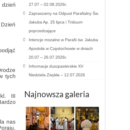
 dzień
27.07 – 02.08.2026r.
Zapraszamy na Odpust Parafialny Św.
Jakuba Ap. 25 lipca i Triduum
 Dzień
poprzedzające
Intencje mszalne w Parafii św. Jakuba
Apostoła w Częstochowie w dniach
podjąć
20.07 – 26.07.2026r.
Informacje duszpasterskie XV
Drodze
Niedziela Zwykła – 12.07.2026
w tych
Najnowsza galeria
. III
Bardzo
la nas
oraju.