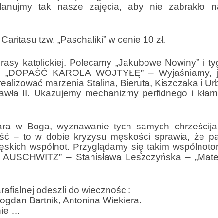
lanujmy tak nasze zajęcia, aby nie zabrakło 
itasu tzw. „Paschaliki” w cenie 10 zł.
asy katolickiej. Polecamy „Jakubowe Nowiny” i ty
kuły: „DOPAŚĆ KAROLA WOJTYŁĘ” – Wyjaśniamy, 
realizować marzenia Stalina, Bieruta, Kiszczaka i U
awła II. Ukazujemy mechanizmy perfidnego i kłam
a w Boga, wyznawanie tych samych chrześcija
ość – to w dobie kryzysu męskości sprawia, że p
ęskich wspólnot. Przyglądamy się̨ takim wspólnotom
 AUSCHWITZ” – Stanisława Leszczyńska – „Mate
afialnej odeszli do wieczności:
ogdan Bartnik, Antonina Wiekiera.
nie …