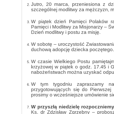
Jutro, 20 marca, przeniesiona z dz
szczególnej modlitwy za mężczyzn, mę
W piątek dzień Pamięci Polaków r
Pamięci i Modlitwy za Misjonarzy – Ś
Dzień modlitwy i postu za misję.
W sobotę – uroczystość Zwiastowani
duchową adopcję dziecka poczętego. 
W czasie Wielkiego Postu pamiętaj
krzyżowej w piątek o godz. 17.45 i G
nabożeństwach można uzyskać odpus
W tym tygodniu zapraszamy na s
przygotowujących się do Pierwszej 
prosimy o wcześniejsze umówienie się
W przyszłą niedzielę rozpoczniemy
Ks. dr Zdzisław Zgrzebny – probos