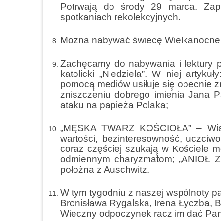
Potrwają do środy 29 marca. Zap
spotkaniach rekolekcyjnych.
Można nabywać świecę Wielkanocne Car
Zachęcamy do nabywania i lektury pr
katolicki „Niedziela”. W niej arty
pomocą̨ mediów usiłuje się̨ obecnie z
zniszczeniu dobrego imienia Jana P
ataku na papieża Polaka;
„MĘSKA TWARZ KOŚCIOŁA” – Wiar
wartości, bezinteresowność, uczciw
coraz częściej szukają̨ w Kościele m
odmiennym charyzmatom; „ANIOŁ Z
położna z Auschwitz.
W tym tygodniu z naszej wspólnoty par
Bronisława Rygalska, Irena Łyczba, B
Wieczny odpoczynek racz im dać Pa