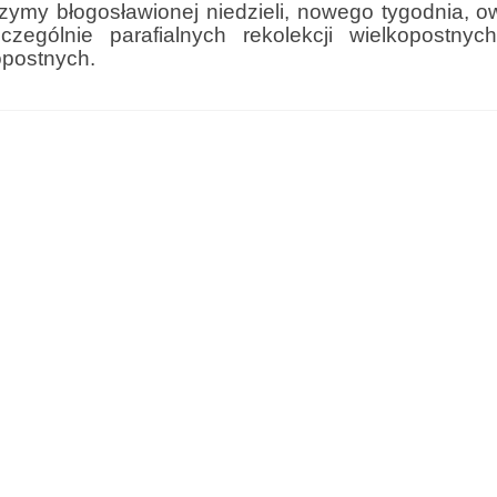
ymy błogosławionej niedzieli, nowego tygodnia, o
zególnie parafialnych rekolekcji wielkopostnyc
opostnych.