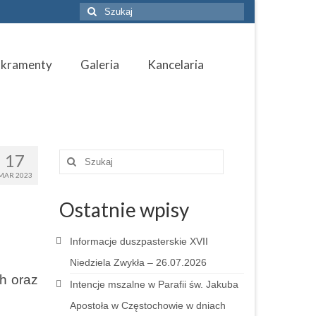
Szuklaj
w:
akramenty
Galeria
Kancelaria
17
Szuklaj
w:
MAR 2023
Ostatnie wpisy
Informacje duszpasterskie XVII
Niedziela Zwykła – 26.07.2026
h oraz
Intencje mszalne w Parafii św. Jakuba
Apostoła w Częstochowie w dniach