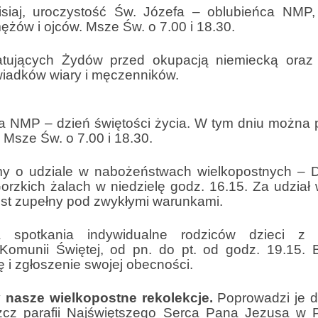
isiaj, uroczystość Św. Józefa – oblubieńca NMP,
żów i ojców. Msze Św. o 7.00 i 18.30.
atujących Żydów przed okupacją niemiecką oraz
wiadków wiary i męczenników.
a NMP – dzień świętości życia. W tym dniu można 
Msze Św. o 7.00 i 18.30.
my o udziale w nabożeństwach wielkopostnych – 
orzkich żalach w niedzielę godz. 16.15. Za udział 
t zupełny pod zwykłymi warunkami.
potkania indywidualne rodziców dzieci z kl
Komunii Świętej, od pn. do pt. od godz. 19.15. 
 i zgłoszenie swojej obecności.
 nasze wielkopostne rekolekcje.
Poprowadzi je d
zcz parafii Najświętszego Serca Pana Jezusa w P