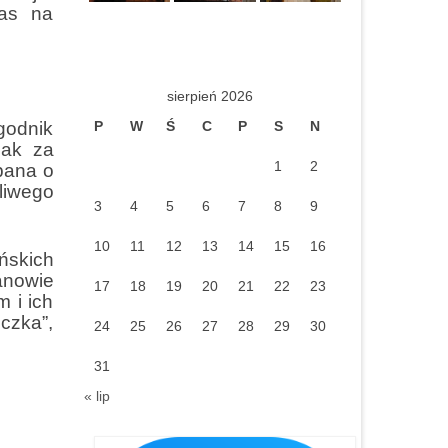
nas na
sierpień 2026
godnik
P
W
Ś
C
P
S
N
jak za
1
2
rbana o
liwego
3
4
5
6
7
8
9
10
11
12
13
14
15
16
ńskich
anowie
17
18
19
20
21
22
23
 i ich
czka”,
24
25
26
27
28
29
30
31
« lip