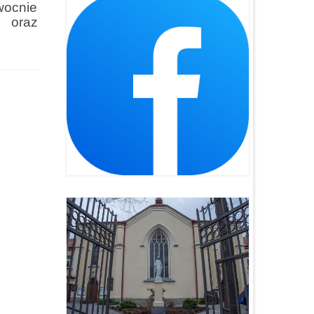
wocnie
h oraz