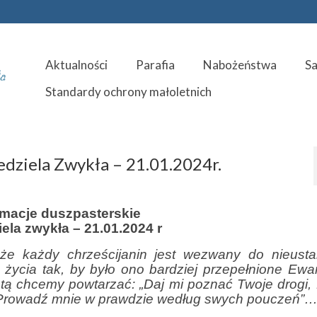
Aktualności
Parafia
Nabożeństwa
S
Standardy ochrony małoletnich
edziela Zwykła – 21.01.2024r.
rmacje duszpasterskie
ziela zwykła – 21.01.2024 r
, że każdy chrześcijanin jest wezwany do nieust
 życia tak, by było ono bardziej przepełnione Ewan
stą chcemy powtarzać: „Daj mi poznać Twoje drogi, 
 Prowadź mnie w prawdzie według swych pouczeń”