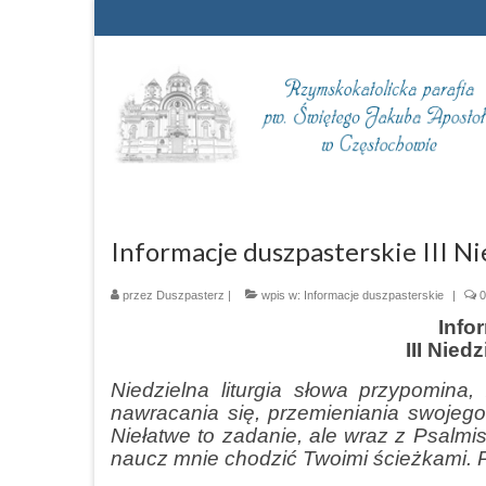
Informacje duszpasterskie III Ni
przez
Duszpasterz
|
wpis w:
Informacje duszpasterskie
|
0
Info
III Nied
Niedzielna liturgia słowa przypomina
nawracania się, przemieniania swojego
Niełatwe to zadanie, ale wraz z Psalmi
naucz mnie chodzić Twoimi ścieżkami.