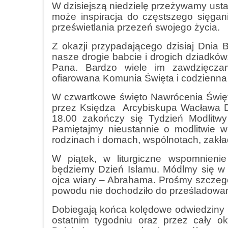
W dzisiejszą niedzielę przeżywamy usta
może inspiracja do częstszego sięga
prześwietlania przezeń swojego życia.
Z okazji przypadającego dzisiaj Dnia 
nasze drogie babcie i drogich dziadków,
Pana. Bardzo wiele im zawdzięcza
ofiarowana Komunia Święta i codzienna
W czwartkowe święto Nawrócenia Świę
przez Księdza Arcybiskupa Wacława D
18.00 zakończy się Tydzień Modlitwy
Pamiętajmy nieustannie o modlitwie w
rodzinach i domach, wspólnotach, zakł
W piątek, w liturgiczne wspomnieni
będziemy Dzień Islamu. Módlmy się w in
ojca wiary – Abrahama. Prośmy szczególn
powodu nie dochodziło do prześladowań
Dobiegają końca kolędowe odwiedziny r
ostatnim tygodniu oraz przez cały ok