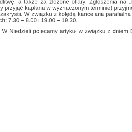
itwę, a także za złożone ofiary. Zgłoszenia na „
ogły przyjąć kapłana w wyznaczonym terminie) przyj
 zakrystii. W związku z kolędą kancelaria parafialn
h; 7.30 – 8.00 i 19.00 – 19.30.
. W Niedzieli polecamy artykuł w związku z dniem B