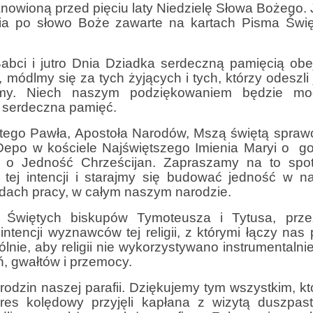
nowioną przed pięciu laty Niedzielę Słowa Bożego. J
nia po słowo Boże zawarte na kartach Pisma Świę
Babci i jutro Dnia Dziadka serdeczną pamięcią obe
 módlmy się za tych żyjących i tych, którzy odeszli
my. Niech naszym podziękowaniem będzie mod
 serdeczna pamięć.
tego Pawła, Apostoła Narodów, Mszą świętą spra
epo w kościele Najświętszego Imienia Maryi o go
 o Jedność Chrześcijan. Zapraszamy na to spot
 tej intencji i starajmy się budować jedność w n
adach pracy, w całym naszym narodzie.
e Świętych biskupów Tymoteusza i Tytusa, prz
tencji wyznawców tej religii, z którymi łączy nas 
ie, aby religii nie wykorzystywano instrumentalnie 
, gwałtów i przemocy.
odzin naszej parafii. Dziękujemy tym wszystkim, kt
res kolędowy przyjęli kapłana z wizytą duszpast