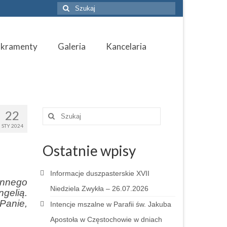
Szuklaj
w:
akramenty
Galeria
Kancelaria
22
Szuklaj
w:
STY 2024
Ostatnie wpisy
Informacje duszpasterskie XVII
annego
Niedziela Zwykła – 26.07.2026
gelią.
Panie,
Intencje mszalne w Parafii św. Jakuba
…
Apostoła w Częstochowie w dniach