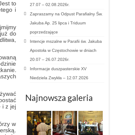
est to
27.07 – 02.08.2026r.
tego i
Zapraszamy na Odpust Parafialny Św.
Jakuba Ap. 25 lipca i Triduum
jmijmy
poprzedzające
 już do
litwa,
Intencje mszalne w Parafii św. Jakuba
Apostoła w Częstochowie w dniach
wowaną
20.07 – 26.07.2026r.
dzinie
Informacje duszpasterskie XV
kanie.
aszych
Niedziela Zwykła – 12.07.2026
eżywać
Najnowsza galeria
postać
i z jej
órzy w
erską.