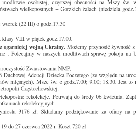
modlitwie osobistej, częstszej obecności na Mszy św. 
ństwach wielkopostnych – Gorzkich żalach (niedziela godz.1
e wtorek (22 III) o godz.17.30
klasy VIII w piątek godz.17.00.
 ogarniętej wojną Ukrainy
. Możemy przynosić żywność z
zne . Polecajmy w naszych modlitwach sprawę pokoju na U
 uroczystość Zwiastowania NMP,
eń Duchowej Adopcji Dziecka Poczętego (ze względu na uroc
ów mięsnych). Msze św. o godz.7.00; 9.00; 18.30. Jest to 
tropolii Częstochowskiej.
iekopostne rekolekcje. Potrwają do środy 06 kwietnia. Zap
potkaniach rekolekcyjnych.
niosła 3176 zł. Składamy podziękowanie za ofiary na p
19 do 27 czerwca 2022 r. Koszt 720 zł