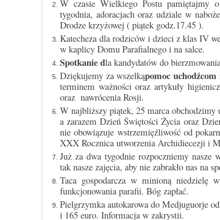
W czasie Wielkiego Postu pamiętajmy o 
tygodnia, adoracjach oraz udziale w naboże
Drodze krzyżowej ( piątek godz.17.45 ).
Katecheza dla rodziców i dzieci z klas IV w
w kaplicy Domu Parafialnego i na salce.
Spotkanie d
la kandydatów do bierzmowania 
pomoc uchodźcom z
Dziękujemy za wszelką
terminem ważności oraz artykuły higienic
oraz nawrócenia Rosji.
W najbliższy piątek, 25 marca obchodzimy
a zarazem Dzień Świętości Życia oraz Dzi
nie obowiązuje wstrzemięźliwość od pokarm
XXX Rocznica utworzenia Archidiecezji i Me
Już za dwa tygodnie rozpoczniemy nasze w
tak nasze zajęcia, aby nie zabrakło nas na s
Taca gospodarcza w minioną niedzielę wy
funkcjonowania parafii. Bóg zapłać.
Pielgrzymka autokarowa do Medjuguorje od 
i 165 euro. Informacja w zakrystii.