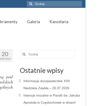
Szuklaj
w:
akramenty
Galeria
Kancelaria
20
Szuklaj
w:
MAR 2022
Ostatnie wpisy
jną pod
olskich
Informacje duszpasterskie XVII
ególnych
Niedziela Zwykła – 26.07.2026
Intencje mszalne w Parafii św. Jakuba
Apostoła w Częstochowie w dniach