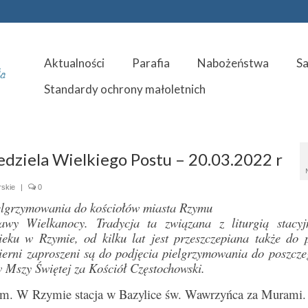
Aktualności
Parafia
Nabożeństwa
S
Standardy ochrony małoletnich
iedziela Wielkiego Postu – 20.03.2022 r
rskie
|
0
pielgrzymowania do kościołów miasta Rzymu
awy Wielkanocy. Tradycja ta związana z liturgią stacy
u w Rzymie, od kilku lat jest przeszczepiana także do p
wierni zaproszeni są do podjęcia pielgrzymowania do poszcz
w Mszy Świętej za Kościół Częstochowski.
jnym. W Rzymie stacja w Bazylice św. Wawrzyńca za Murami.