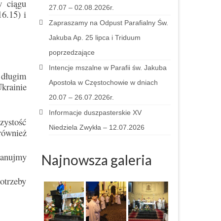
w ciągu
27.07 – 02.08.2026r.
6.15) i
Zapraszamy na Odpust Parafialny Św.
Jakuba Ap. 25 lipca i Triduum
poprzedzające
Intencje mszalne w Parafii św. Jakuba
 długim
Apostoła w Częstochowie w dniach
krainie
20.07 – 26.07.2026r.
Informacje duszpasterskie XV
zystość
Niedziela Zwykła – 12.07.2026
również
lanujmy
Najnowsza galeria
otrzeby