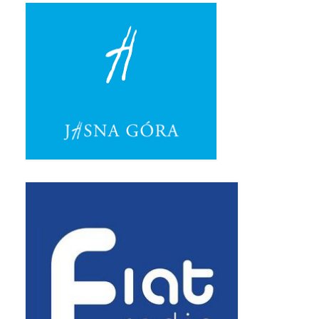
Apostoła w Częstochowie 2019
Imieniny Ks. Proboszcza 2019
Narodowy Dzień Pamięci “Żołnierzy
Wyklętych” 2019
Pielęgnacja drzew
Nasza parafia z lotu ptaka
Stare fotografie
Galerie 2018
Pasterka 2018
Remont kościoła
100 lecie Niepodległości
Bal Wszystkich Świętych 2018