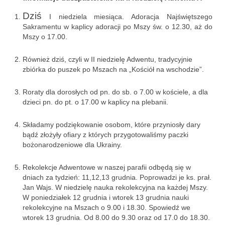
Parafia
Dziś
I niedziela miesiąca. Adoracja Najświętszego
Historia
Sakramentu w kaplicy adoracji po Mszy św. o 12.30, aż do
Mszy o 17.00.
Duszpasterze
Również dziś, czyli w II niedzielę Adwentu, tradycyjnie
Nasz patron
zbiórka do puszek po Mszach na „Kościół na wschodzie”.
Kościół Rektoracki
Roraty dla dorosłych od pn. do sb. o 7.00 w kościele, a dla
dzieci pn. do pt. o 17.00 w kaplicy na plebanii.
Vademecum
Składamy podziękowanie osobom, które przyniosły dary
Wspólnoty parafialne
bądź złożyły ofiary z których przygotowaliśmy paczki
bożonarodzeniowe dla Ukrainy.
Katecheza parafialna
Rekolekcje Adwentowe w naszej parafii odbędą się w
Niezbędnik Katolika
dniach za tydzień: 11,12,13 grudnia. Poprowadzi je ks. prał.
Jan Wajs. W niedzielę nauka rekolekcyjna na każdej Mszy.
Kaplica Adoracji
W poniedziałek 12 grudnia i wtorek 13 grudnia nauki
rekolekcyjne na Mszach o 9.00 i 18.30. Spowiedź we
Pracownicy
wtorek 13 grudnia. Od 8.00 do 9.30 oraz od 17.0 do 18.30.