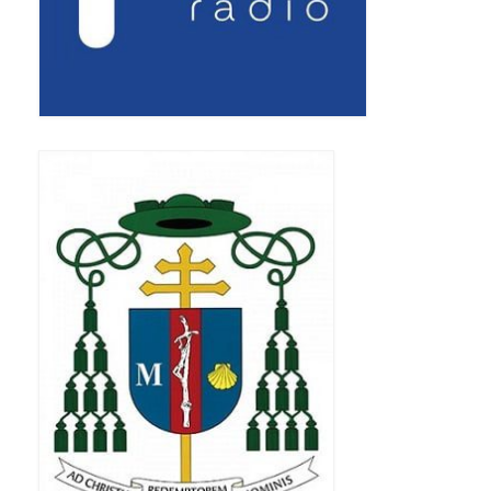
Triduum Św. St. Kostka 2018
Narodowy Dzień Pamięci “Żołnierzy
Wyklętych” 2018
Galerie 2017
Remont plebanii 2017
Wprowadzenie nowego Proboszcza
Imieniny kapłana
Kancelaria
Zaprzyjaźnione strony
Kontakt
POMOC PSYCHOTERAPEUTY