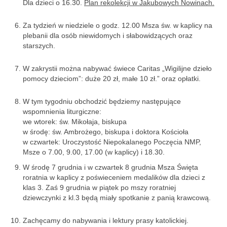
Dla dzieci o 16.30.
Plan rekolekcji w Jakubowych Nowinach.
e-Katolik
Za tydzień w niedziele o godz. 12.00 Msza św. w kaplicy na
Nabożeństwa
plebanii dla osób niewidomych i słabowidzących oraz
starszych.
Nabożeństwa różne
W zakrystii można nabywać świece Caritas „Wigilijne dzieło
Pogrzeb katolicki
pomocy dzieciom”: duże 20 zł, małe 10 zł.” oraz opłatki.
Sakramenty
W tym tygodniu obchodzić będziemy następujące
Sakrament chrztu
wspomnienia liturgiczne:
we wtorek: św. Mikołaja, biskupa
Sakrament eucharystii
w środę: św. Ambrożego, biskupa i doktora Kościoła
w czwartek: Uroczystość Niepokalanego Poczęcia NMP,
Sakrament bierzmowania
Msze o 7.00, 9.00, 17.00 (w kaplicy) i 18.30.
W środę 7 grudnia i w czwartek 8 grudnia Msza Święta
Sakrament pojednania
roratnia w kaplicy z poświeceniem medalików dla dzieci z
klas 3. Zaś 9 grudnia w piątek po mszy roratniej
Sakrament małżeństwa
dziewczynki z kl.3 będą miały spotkanie z panią krawcową.
Sakrament kapłaństwa
Zachęcamy do nabywania i lektury prasy katolickiej.