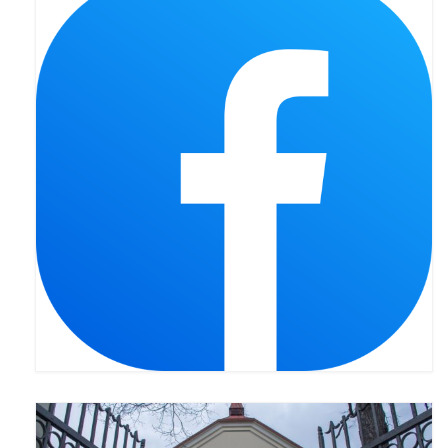
Pierwsza Komunia Święta – Grupa 1
Pierwsza Komunia Święta – Grupa 2
Pierwsza Komunia Święta – Grupa 3
Boże Ciało
Galerie 2020
Uroczystość Św. Jakuba Apostoła 2020
Wizytacja Kanoniczna 21.06.2020
Boże Ciało 2020
GODZINA ŚWIĘTA W ŚWIĘTO
MIŁOSIERDZIA BOŻEGO
Opłatek Wspólnot Parafialnych
Galerie 2019