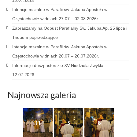
26.07.2026
Intencje mszalne w Parafii św. Jakuba Apostoła w
Galerie 2024
Częstochowie w dniach 27.07 – 02.08.2026r.
Niedziela Palmowa 24.03.2024
Zapraszamy na Odpust Parafialny Św. Jakuba Ap. 25 lipca i
Wigilia Paschalna 30.03.2024
Triduum poprzedzające
Intencje mszalne w Parafii św. Jakuba Apostoła w
Odpust 2024
Częstochowie w dniach 20.07 – 26.07.2026r.
Galerie 2023
Informacje duszpasterskie XV Niedziela Zwykła –
Bierzmowanie 27.11.2023
12.07.2026
Odpust 2023
Najnowsza galeria
Zakończenie oktawy 2023
Niedziela Palmowa 2023
11
5
8
Galerie 2022