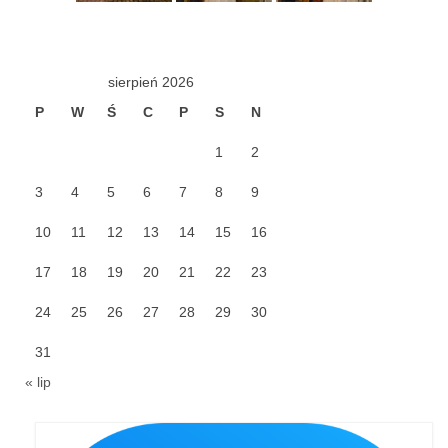
Pasterka 2022
Bierzmowanie 24.10.2022r.
Odpust 2022
sierpień 2026
P
W
Ś
C
P
S
N
Złoty Jubileusz
1
2
Pierwsza Komunia Św. – Gr 1
3
4
5
6
7
8
9
Pierwsza Komunia Św. – Gr 2
10
11
12
13
14
15
16
Galerie 2021
17
18
19
20
21
22
23
Pasterka 2021
24
25
26
27
28
29
30
Odpust 2021
31
Kościół Stacyjny Wielkiego Postu 2021
« lip
Pierwsza Komunia Święta