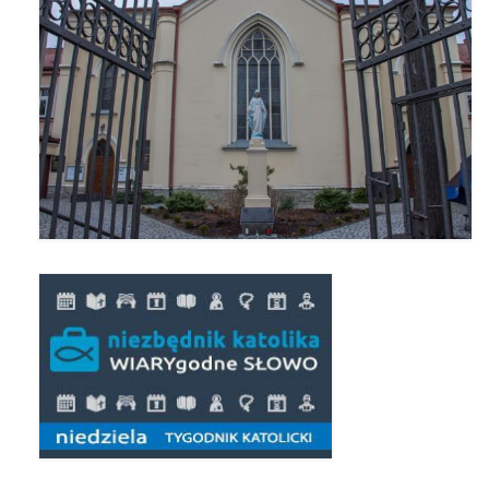
Pasterka 2019
Triduum St. Kostka 2019
Posługa Siostry Elekty
Uroczystość Św. Jakuba Ap 2019
Boże Ciało – 20 czerwca 2019
Pierwsza Komunia Święta 2019
Imieniny Ks Kanonika
Wigilia Paschalna 2019
Wielki Piątek 2019
Wielki Czwartek 2019
Droga Krzyżowa w parafii św. Jakuba