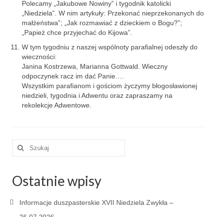
Polecamy „Jakubowe Nowiny” i tygodnik katolicki
Sakrament namaszczenia chorych
„Niedziela”. W nim artykuły: Przekonać nieprzekonanych do
małżeństwa”; „Jak rozmawiać z dzieckiem o Bogu?”;
Galeria
„Papież chce przyjechać do Kijowa”.
W tym tygodniu z naszej wspólnoty parafialnej odeszły do
Galerie 2026
wieczności:
Janina Kostrzewa, Marianna Gottwald. Wieczny
Niedziela Palmowa 29.03.2026
odpoczynek racz im dać Panie….
Wszystkim parafianom i gościom życzymy błogosławionej
Wielki Czwartek 02.04.2026
niedzieli, tygodnia i Adwentu oraz zapraszamy na
rekolekcje Adwentowe.
Wielki Piątek 03.04.2026
Wielka Sobota 04.04.2026
Szuklaj
Godzina Miłosierdzia 12.04.2026
w:
Galerie 2025
Ostatnie wpisy
Pożegnanie Ks. Mateusza 29.06.2025
Informacje duszpasterskie XVII Niedziela Zwykła –
Zakończenie Oktawy Bożego Ciała
26.06.2025