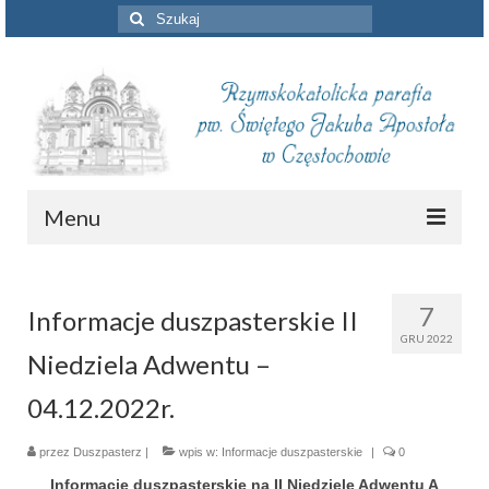
Szuklaj
w:
Menu
Aktualności
7
Informacje duszpasterskie II
Intencje mszalne
GRU 2022
Niedziela Adwentu –
Informacje duszpasterskie
04.12.2022r.
Piszą o nas
przez
Duszpasterz
Remont kościoła
|
wpis w:
Informacje duszpasterskie
|
0
Informacje duszpasterskie na II Niedzielę Adwentu A