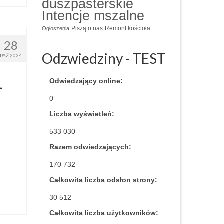
duszpasterskie
Intencje mszalne
Piszą o nas
Remont kościoła
Ogłoszenia
28
Odzwiedziny - TEST
PAŹ 2024
Odwiedzający online:
–
0
Liczba wyświetleń:
533 030
Razem odwiedzających:
170 732
Całkowita liczba odsłon strony:
30 512
Całkowita liczba użytkowników: