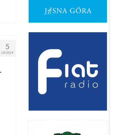
5
LIS 2024
–