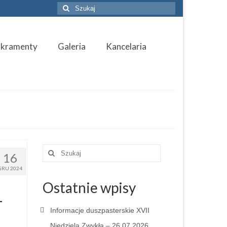
Szuklaj
w:
akramenty
Galeria
Kancelaria
Szuklaj
16
w:
GRU 2024
Ostatnie wpisy
–
Informacje duszpasterskie XVII
Niedziela Zwykła – 26.07.2026