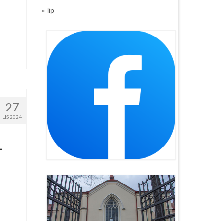
« lip
27
LIS 2024
–