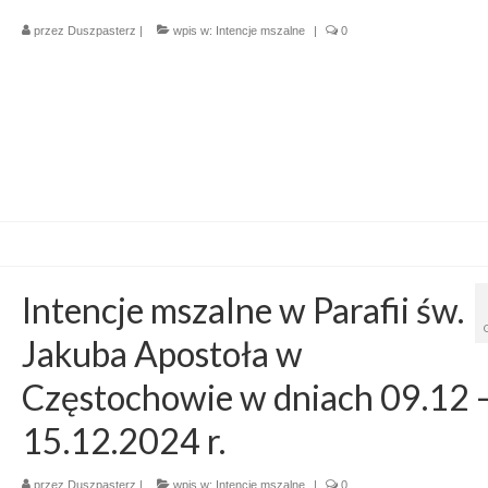
przez
Duszpasterz
|
wpis w:
Intencje mszalne
|
0
Intencje mszalne w Parafii św.
Jakuba Apostoła w
Częstochowie w dniach 09.12 
15.12.2024 r.
przez
Duszpasterz
|
wpis w:
Intencje mszalne
|
0