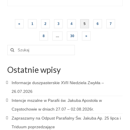
Nawigacja
«
1
2
3
4
5
6
7
po
8
…
30
»
wpisach
Szuklaj
w:
Ostatnie wpisy
Informacje duszpasterskie XVII Niedziela Zwykła –
26.07.2026
Intencje mszalne w Parafii św. Jakuba Apostoła w
Częstochowie w dniach 27.07 – 02.08.2026r.
Zapraszamy na Odpust Parafialny Św. Jakuba Ap. 25 lipca i
Triduum poprzedzające