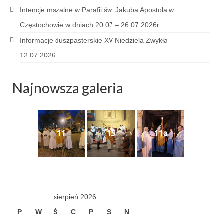
Intencje mszalne w Parafii św. Jakuba Apostoła w
Częstochowie w dniach 20.07 – 26.07.2026r.
Informacje duszpasterskie XV Niedziela Zwykła –
12.07.2026
Najnowsza galeria
11
15
11a
sierpień 2026
P
W
Ś
C
P
S
N