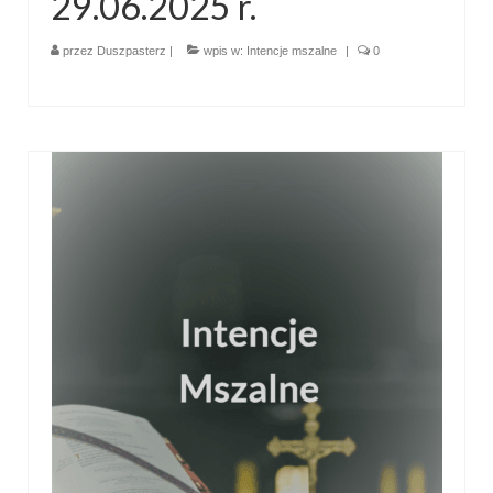
29.06.2025 r.
Pasterka 2019
przez
Duszpasterz
|
wpis w:
Intencje mszalne
|
0
Triduum St. Kostka 2019
Posługa Siostry Elekty
Uroczystość Św. Jakuba Ap 2019
Boże Ciało – 20 czerwca 2019
Pierwsza Komunia Święta 2019
Imieniny Ks Kanonika
Wigilia Paschalna 2019
Wielki Piątek 2019
Wielki Czwartek 2019
Droga Krzyżowa w parafii św. Jakuba