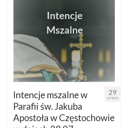
Parafia
Historia
Duszpasterze
Nasz patron
Kościół Rektoracki
Vademecum
Wspólnoty parafialne
Katecheza parafialna
29
Intencje mszalne w
Niezbędnik Katolika
LIP 2025
Parafii św. Jakuba
Kaplica Adoracji
Apostoła w Częstochowie
Pracownicy