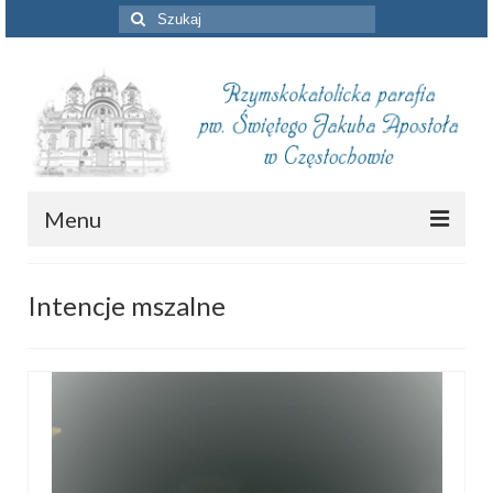
Szuklaj
w:
Menu
Aktualności
Intencje mszalne
Intencje mszalne
Informacje duszpasterskie
Piszą o nas
Remont kościoła