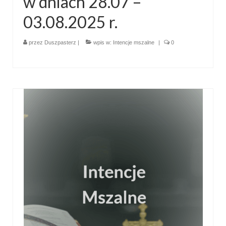
w dniach 28.07 –
e-Katolik
03.08.2025 r.
Nabożeństwa
przez
Duszpasterz
|
wpis w:
Intencje mszalne
|
0
Nabożeństwa różne
Pogrzeb katolicki
Sakramenty
Sakrament chrztu
Sakrament eucharystii
Sakrament bierzmowania
Sakrament pojednania
Sakrament małżeństwa
Sakrament kapłaństwa