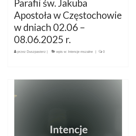
Parafii św. Jakuba
Standardy ochrony małoletnich
Apostoła w Częstochowie
w dniach 02.06 –
08.06.2025 r.
przez
Duszpasterz
|
wpis w:
Intencje mszalne
|
0