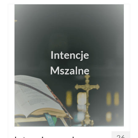
Galerie 2024
Niedziela Palmowa 24.03.2024
Wigilia Paschalna 30.03.2024
Odpust 2024
Galerie 2023
Bierzmowanie 27.11.2023
Odpust 2023
Zakończenie oktawy 2023
Niedziela Palmowa 2023
Galerie 2022
26