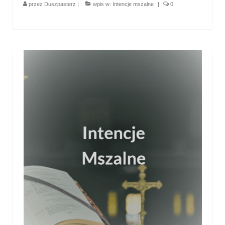
przez
Duszpasterz
|
wpis w:
Intencje mszalne
|
0