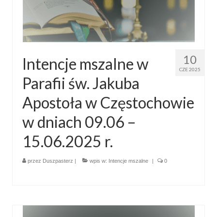
Apostoła w Częstochowie 2019
Imieniny Ks. Proboszcza 2019
Narodowy Dzień Pamięci “Żołnierzy
Wyklętych” 2019
10
Intencje mszalne w
CZE 2025
Pielęgnacja drzew
Parafii św. Jakuba
Nasza parafia z lotu ptaka
Apostoła w Częstochowie
Stare fotografie
w dniach 09.06 –
Galerie 2018
15.06.2025 r.
Pasterka 2018
przez
Duszpasterz
|
wpis w:
Intencje mszalne
|
0
Remont kościoła
100 lecie Niepodległości
Bal Wszystkich Świętych 2018