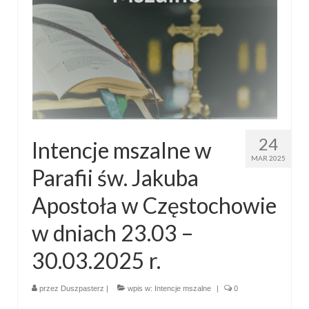
24
Intencje mszalne w
MAR 2025
Parafii św. Jakuba
Apostoła w Częstochowie
w dniach 23.03 –
30.03.2025 r.
przez
Duszpasterz
|
wpis w:
Intencje mszalne
|
0