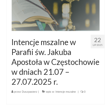
Sakrament namaszczenia chorych
Galeria
Galerie 2026
Niedziela Palmowa 29.03.2026
22
Intencje mszalne w
Wielki Czwartek 02.04.2026
LIP 2025
Parafii św. Jakuba
Wielki Piątek 03.04.2026
Apostoła w Częstochowie
Wielka Sobota 04.04.2026
w dniach 21.07 –
Godzina Miłosierdzia 12.04.2026
27.07.2025 r.
Galerie 2025
przez
Duszpasterz
|
wpis w:
Intencje mszalne
|
0
Pożegnanie Ks. Mateusza 29.06.2025
Zakończenie Oktawy Bożego Ciała
26.06.2025