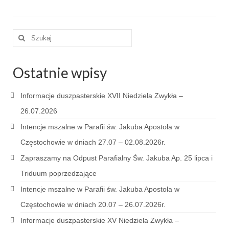
e-Katolik
Nabożeństwa
Szuklaj
w:
Nabożeństwa różne
Ostatnie wpisy
Pogrzeb katolicki
Sakramenty
Informacje duszpasterskie XVII Niedziela Zwykła –
26.07.2026
Sakrament chrztu
Intencje mszalne w Parafii św. Jakuba Apostoła w
Sakrament eucharystii
Częstochowie w dniach 27.07 – 02.08.2026r.
Sakrament bierzmowania
Zapraszamy na Odpust Parafialny Św. Jakuba Ap. 25 lipca i
Triduum poprzedzające
Sakrament pojednania
Intencje mszalne w Parafii św. Jakuba Apostoła w
Sakrament małżeństwa
Częstochowie w dniach 20.07 – 26.07.2026r.
Sakrament kapłaństwa
Informacje duszpasterskie XV Niedziela Zwykła –