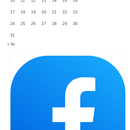
10
11
12
13
14
15
16
Galerie 2024
17
18
19
20
21
22
23
Niedziela Palmowa 24.03.2024
24
25
26
27
28
29
30
Wigilia Paschalna 30.03.2024
31
« lip
Odpust 2024
Galerie 2023
Bierzmowanie 27.11.2023
Odpust 2023
Zakończenie oktawy 2023
Niedziela Palmowa 2023
Galerie 2022