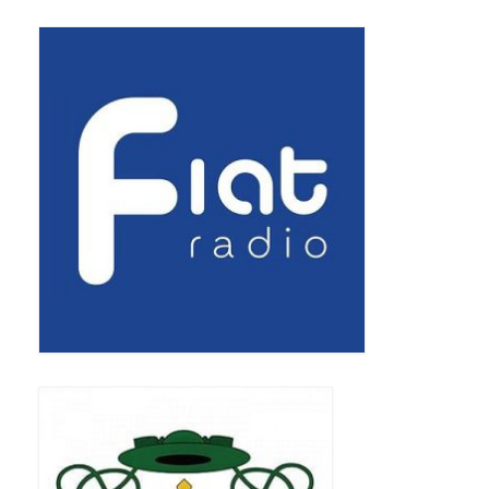
Pasterka 2019
Triduum St. Kostka 2019
Posługa Siostry Elekty
Uroczystość Św. Jakuba Ap 2019
Boże Ciało – 20 czerwca 2019
Pierwsza Komunia Święta 2019
Imieniny Ks Kanonika
Wigilia Paschalna 2019
Wielki Piątek 2019
Wielki Czwartek 2019
Droga Krzyżowa w parafii św. Jakuba