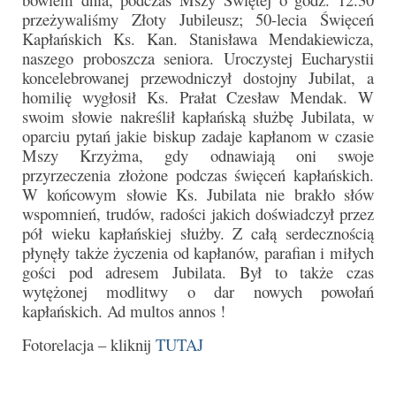
Parafia
przeżywaliśmy Złoty Jubileusz; 50-lecia Święceń
Kapłańskich Ks. Kan. Stanisława Mendakiewicza,
Historia
naszego proboszcza seniora. Uroczystej Eucharystii
koncelebrowanej przewodniczył dostojny Jubilat, a
Duszpasterze
homilię wygłosił Ks. Prałat Czesław Mendak. W
swoim słowie nakreślił kapłańską służbę Jubilata, w
Nasz patron
oparciu pytań jakie biskup zadaje kapłanom w czasie
Mszy Krzyżma, gdy odnawiają oni swoje
Kościół Rektoracki
przyrzeczenia złożone podczas święceń kapłańskich.
Vademecum
W końcowym słowie Ks. Jubilata nie brakło słów
wspomnień, trudów, radości jakich doświadczył przez
Wspólnoty parafialne
pół wieku kapłańskiej służby. Z całą serdecznością
płynęły także życzenia od kapłanów, parafian i miłych
Katecheza parafialna
gości pod adresem Jubilata. Był to także czas
wytężonej modlitwy o dar nowych powołań
Niezbędnik Katolika
kapłańskich. Ad multos annos !
Kaplica Adoracji
Fotorelacja – kliknij
TUTAJ
Pracownicy