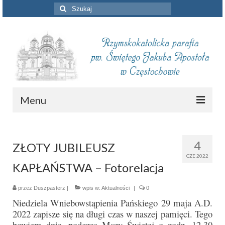
Szuklaj
w:
Menu
Aktualności
4
ZŁOTY JUBILEUSZ
Intencje mszalne
CZE 2022
KAPŁAŃSTWA – Fotorelacja
Informacje duszpasterskie
Piszą o nas
przez
Duszpasterz
|
wpis w:
Aktualności
|
0
Niedziela Wniebowstąpienia Pańskiego 29 maja A.D.
Remont kościoła
2022 zapisze się na długi czas w naszej pamięci. Tego
bowiem dnia, podczas Mszy Świętej o godz. 12.30