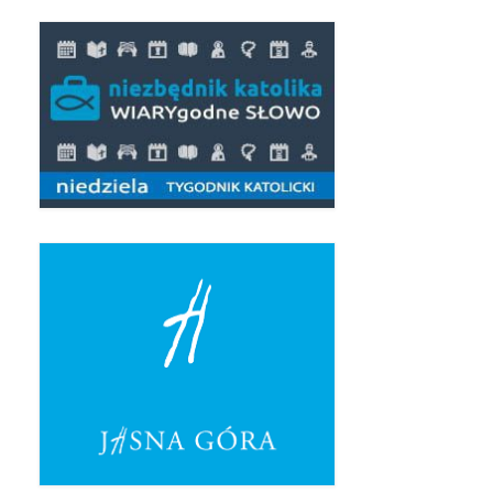
Pierwsza Komunia Święta – Grupa 1
Pierwsza Komunia Święta – Grupa 2
Pierwsza Komunia Święta – Grupa 3
Boże Ciało
Galerie 2020
Uroczystość Św. Jakuba Apostoła 2020
Wizytacja Kanoniczna 21.06.2020
Boże Ciało 2020
GODZINA ŚWIĘTA W ŚWIĘTO
MIŁOSIERDZIA BOŻEGO
Opłatek Wspólnot Parafialnych
Galerie 2019