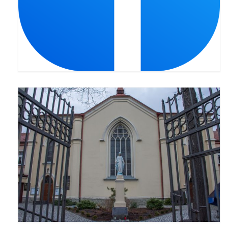
Pasterka 2022
Bierzmowanie 24.10.2022r.
Odpust 2022
Złoty Jubileusz
Pierwsza Komunia Św. – Gr 1
Pierwsza Komunia Św. – Gr 2
Galerie 2021
Pasterka 2021
Odpust 2021
Kościół Stacyjny Wielkiego Postu 2021
Pierwsza Komunia Święta