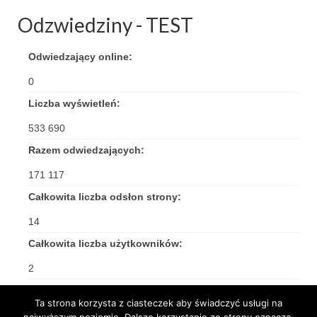
Odzwiedziny - TEST
Triduum Św. St. Kostka 2018
Narodowy Dzień Pamięci “Żołnierzy
Odwiedzający online:
Wyklętych” 2018
0
Galerie 2017
Liczba wyświetleń:
Remont plebanii 2017
533 690
Razem odwiedzających:
Wprowadzenie nowego Proboszcza
171 117
Imieniny kapłana
Całkowita liczba odsłon strony:
Kancelaria
14
Zaprzyjaźnione strony
Całkowita liczba użytkowników:
Kontakt
2
POMOC PSYCHOTERAPEUTY
Ta strona korzysta z ciasteczek aby świadczyć usługi na