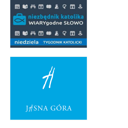
Pierwsza Komunia Święta – Grupa 1
Pierwsza Komunia Święta – Grupa 2
Pierwsza Komunia Święta – Grupa 3
Boże Ciało
Galerie 2020
Uroczystość Św. Jakuba Apostoła 2020
Wizytacja Kanoniczna 21.06.2020
Boże Ciało 2020
GODZINA ŚWIĘTA W ŚWIĘTO
MIŁOSIERDZIA BOŻEGO
Opłatek Wspólnot Parafialnych
Galerie 2019