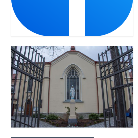
Pasterka 2022
Bierzmowanie 24.10.2022r.
Odpust 2022
Złoty Jubileusz
Pierwsza Komunia Św. – Gr 1
Pierwsza Komunia Św. – Gr 2
Galerie 2021
Pasterka 2021
Odpust 2021
Kościół Stacyjny Wielkiego Postu 2021
Pierwsza Komunia Święta