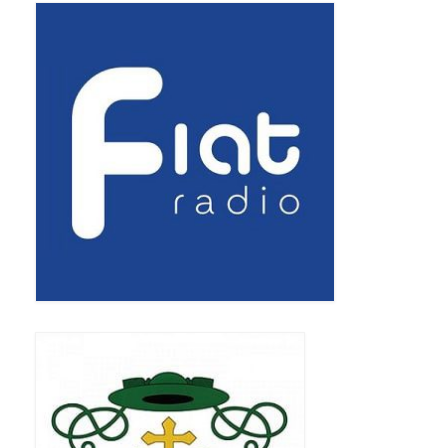
Pasterka 2019
Triduum St. Kostka 2019
Posługa Siostry Elekty
Uroczystość Św. Jakuba Ap 2019
Boże Ciało – 20 czerwca 2019
Pierwsza Komunia Święta 2019
Imieniny Ks Kanonika
Wigilia Paschalna 2019
Wielki Piątek 2019
Wielki Czwartek 2019
Droga Krzyżowa w parafii św. Jakuba