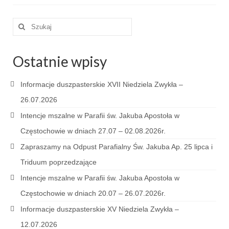
e-Katolik
Szuklaj
Nabożeństwa
w:
Nabożeństwa różne
Ostatnie wpisy
Pogrzeb katolicki
Informacje duszpasterskie XVII Niedziela Zwykła –
Sakramenty
26.07.2026
Sakrament chrztu
Intencje mszalne w Parafii św. Jakuba Apostoła w
Częstochowie w dniach 27.07 – 02.08.2026r.
Sakrament eucharystii
Zapraszamy na Odpust Parafialny Św. Jakuba Ap. 25 lipca i
Sakrament bierzmowania
Triduum poprzedzające
Sakrament pojednania
Intencje mszalne w Parafii św. Jakuba Apostoła w
Częstochowie w dniach 20.07 – 26.07.2026r.
Sakrament małżeństwa
Informacje duszpasterskie XV Niedziela Zwykła –
Sakrament kapłaństwa
12.07.2026