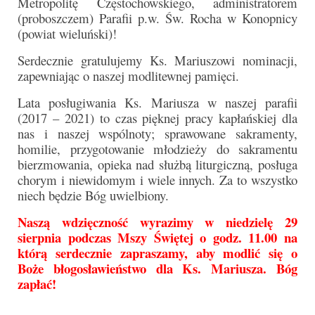
Metropolitę Częstochowskiego, administratorem
Parafia
(proboszczem) Parafii p.w. Św. Rocha w Konopnicy
(powiat wieluński)!
Historia
Serdecznie gratulujemy Ks. Mariuszowi nominacji,
Duszpasterze
zapewniając o naszej modlitewnej pamięci.
Nasz patron
Lata posługiwania Ks. Mariusza w naszej parafii
(2017 – 2021) to czas pięknej pracy kapłańskiej dla
Kościół Rektoracki
nas i naszej wspólnoty; sprawowane sakramenty,
homilie, przygotowanie młodzieży do sakramentu
Vademecum
bierzmowania, opieka nad służbą liturgiczną, posługa
chorym i niewidomym i wiele innych. Za to wszystko
Wspólnoty parafialne
niech będzie Bóg uwielbiony.
Katecheza parafialna
Naszą wdzięczność wyrazimy w niedzielę 29
sierpnia podczas Mszy Świętej o godz. 11.00 na
Niezbędnik Katolika
którą serdecznie zapraszamy, aby modlić się o
Boże błogosławieństwo dla Ks. Mariusza. Bóg
Kaplica Adoracji
zapłać!
Pracownicy