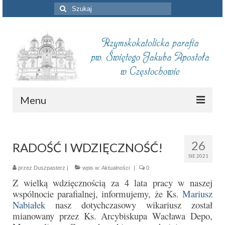
Szuklaj
w:
Menu
Aktualności
26
RADOŚĆ I WDZIĘCZNOŚĆ!
Intencje mszalne
SIE 2021
Informacje duszpasterskie
przez
Duszpasterz
|
wpis w:
Aktualności
|
0
Z wielką wdzięcznością za 4 lata pracy w naszej
Piszą o nas
wspólnocie parafialnej, informujemy, że Ks.
Mariusz
Nabiałek
nasz dotychczasowy wikariusz został
Remont kościoła
mianowany przez Ks. Arcybiskupa Wacława Depo,