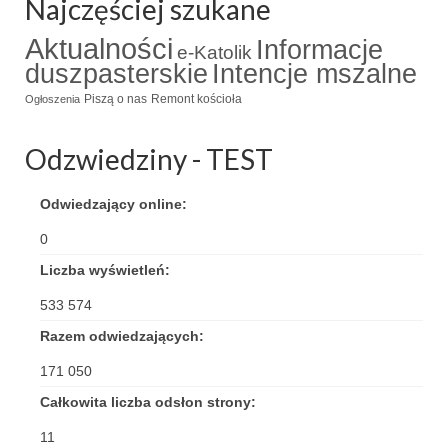
Najczęściej szukane
Apostoła w Częstochowie 2019
Aktualności
Informacje
Imieniny Ks. Proboszcza 2019
e-Katolik
duszpasterskie
Intencje mszalne
Narodowy Dzień Pamięci “Żołnierzy
Piszą o nas
Remont kościoła
Ogłoszenia
Wyklętych” 2019
Odzwiedziny - TEST
Pielęgnacja drzew
Nasza parafia z lotu ptaka
Odwiedzający online:
Stare fotografie
0
Liczba wyświetleń:
Galerie 2018
533 574
Pasterka 2018
Razem odwiedzających:
Remont kościoła
171 050
100 lecie Niepodległości
Całkowita liczba odsłon strony:
11
Bal Wszystkich Świętych 2018