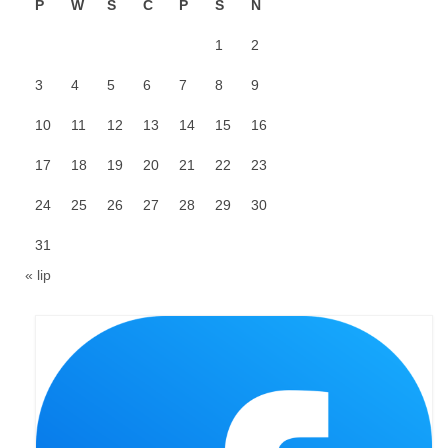
P
W
Ś
C
P
S
N
Sakrament namaszczenia chorych
1
2
Galeria
3
4
5
6
7
8
9
Galerie 2026
10
11
12
13
14
15
16
Niedziela Palmowa 29.03.2026
17
18
19
20
21
22
23
Wielki Czwartek 02.04.2026
24
25
26
27
28
29
30
Wielki Piątek 03.04.2026
31
Wielka Sobota 04.04.2026
« lip
Godzina Miłosierdzia 12.04.2026
Galerie 2025
Pożegnanie Ks. Mateusza 29.06.2025
Zakończenie Oktawy Bożego Ciała
26.06.2025