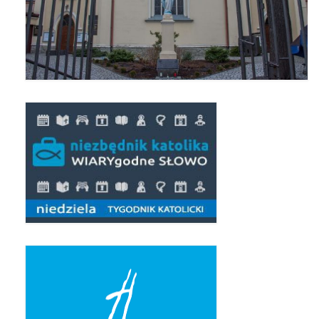
Pasterka 2022
Bierzmowanie 24.10.2022r.
Odpust 2022
Złoty Jubileusz
Pierwsza Komunia Św. – Gr 1
Pierwsza Komunia Św. – Gr 2
Galerie 2021
Pasterka 2021
Odpust 2021
Kościół Stacyjny Wielkiego Postu 2021
Pierwsza Komunia Święta