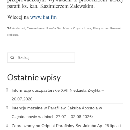
Parafia
parafii ks. kan. Kazimierzem Zalewskim.
Historia
Więcej na
www.fiat.fm
Duszpasterze
Aktualności
,
Częstochowa
,
Parafia Św. Jakuba Częstochowa
,
Piszą o nas
,
Remont
Kościoła
Nasz patron
Kościół Rektoracki
Szuklaj
w:
Vademecum
Wspólnoty parafialne
Ostatnie wpisy
Katecheza parafialna
Informacje duszpasterskie XVII Niedziela Zwykła –
Niezbędnik Katolika
26.07.2026
Intencje mszalne w Parafii św. Jakuba Apostoła w
Kaplica Adoracji
Częstochowie w dniach 27.07 – 02.08.2026r.
Pracownicy
Zapraszamy na Odpust Parafialny Św. Jakuba Ap. 25 lipca i