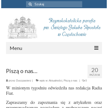
Szuklaj
w:
Menu
Aktualności
20
Piszą o nas…
Intencje mszalne
PAŹ 2018
Informacje duszpasterskie
przez
Duszpasterz
|
wpis w:
Aktualności
,
Piszą o nas
|
0
W minionym tygodniu odwiedziła nas redakcja Radia
Piszą o nas
Fiat.
Remont kościoła
Zapraszamy do zapoznania się z artykułem oraz
przeprowadzonym wywiadem z proboszczem naszej