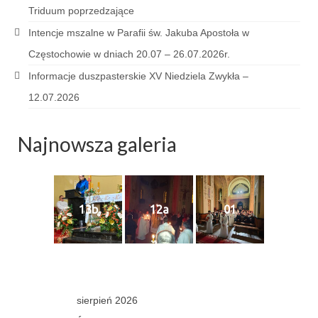
e-Katolik
Triduum poprzedzające
Intencje mszalne w Parafii św. Jakuba Apostoła w
Nabożeństwa
Częstochowie w dniach 20.07 – 26.07.2026r.
Nabożeństwa różne
Informacje duszpasterskie XV Niedziela Zwykła –
Pogrzeb katolicki
12.07.2026
Sakramenty
Najnowsza galeria
Sakrament chrztu
Sakrament eucharystii
13b
12a
01
Sakrament bierzmowania
Sakrament pojednania
Sakrament małżeństwa
Sakrament kapłaństwa
sierpień 2026