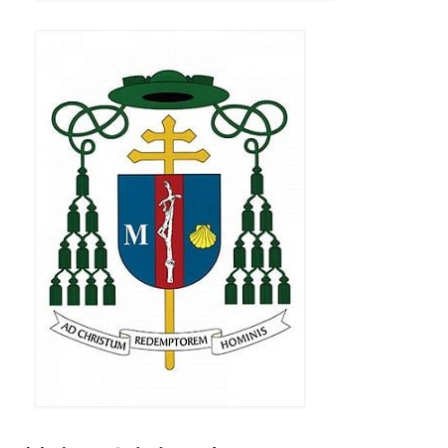
Pasterka 2019
Triduum St. Kostka 2019
Posługa Siostry Elekty
Uroczystość Św. Jakuba Ap 2019
Boże Ciało – 20 czerwca 2019
Pierwsza Komunia Święta 2019
Imieniny Ks Kanonika
Wigilia Paschalna 2019
Wielki Piątek 2019
Wielki Czwartek 2019
Droga Krzyżowa w parafii św. Jakuba