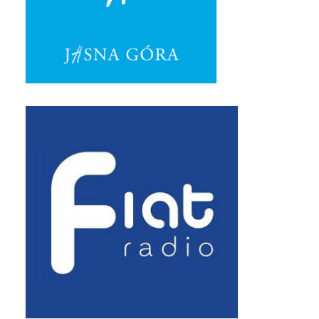
Pierwsza Komunia Święta – Grupa 1
Pierwsza Komunia Święta – Grupa 2
Pierwsza Komunia Święta – Grupa 3
Boże Ciało
Galerie 2020
Uroczystość Św. Jakuba Apostoła 2020
Wizytacja Kanoniczna 21.06.2020
Boże Ciało 2020
GODZINA ŚWIĘTA W ŚWIĘTO
MIŁOSIERDZIA BOŻEGO
Opłatek Wspólnot Parafialnych
Galerie 2019