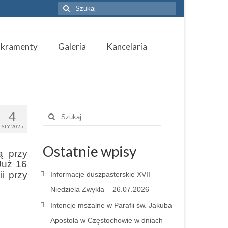
Szuklaj
w:
akramenty
Galeria
Kancelaria
4
Szuklaj
w:
STY 2025
Ostatnie wpisy
ą przy
Już 16
ii przy
Informacje duszpasterskie XVII
Niedziela Zwykła – 26.07.2026
Intencje mszalne w Parafii św. Jakuba
Apostoła w Częstochowie w dniach