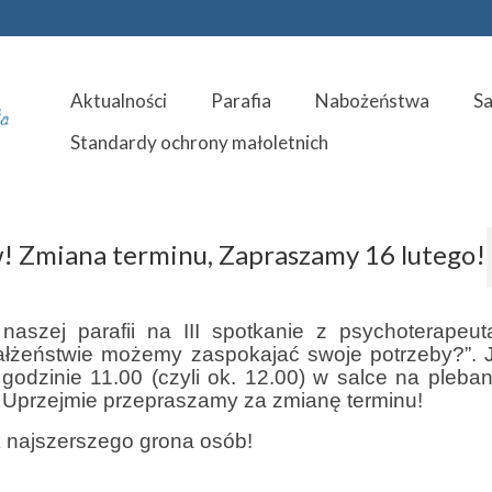
Aktualności
Parafia
Nabożeństwa
S
Standardy ochrony małoletnich
w! Zmiana terminu, Zapraszamy 16 lutego!
aszej parafii na III spotkanie z psychoterapeut
ałżeństwie możemy zaspokajać swoje potrzeby?”. 
godzinie 11.00 (czyli ok. 12.00) w salce na pleban
. Uprzejmie przepraszamy za zmianę terminu!
ak najszerszego grona osób!