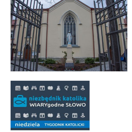
Pierwsza Komunia Święta – Grupa 1
Pierwsza Komunia Święta – Grupa 2
Pierwsza Komunia Święta – Grupa 3
Boże Ciało
Galerie 2020
Uroczystość Św. Jakuba Apostoła 2020
Wizytacja Kanoniczna 21.06.2020
Boże Ciało 2020
GODZINA ŚWIĘTA W ŚWIĘTO
MIŁOSIERDZIA BOŻEGO
Opłatek Wspólnot Parafialnych
Galerie 2019