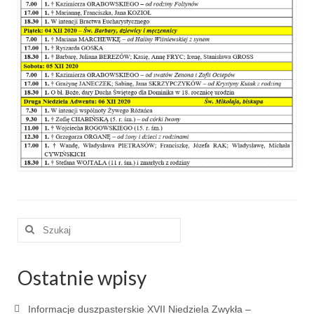
e-Katolik
Nabożeństwa
Nabożeństwa różne
Pogrzeb katolicki
Sakramenty
Sakrament chrztu
Sakrament eucharystii
Sakrament bierzmowania
Szuklaj
w:
Sakrament pojednania
Sakrament małżeństwa
Ostatnie wpisy
Sakrament kapłaństwa
Informacje duszpasterskie XVII Niedziela Zwykła –