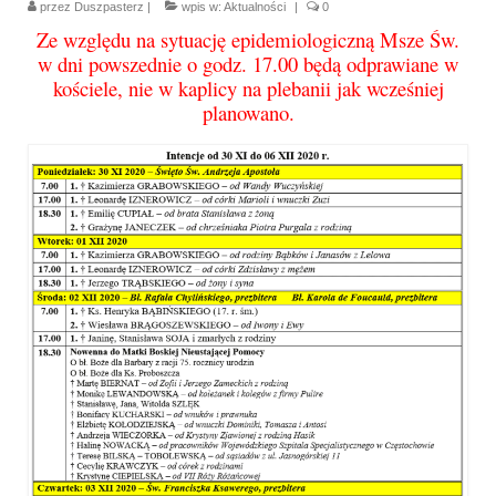
przez
Duszpasterz
|
wpis w:
Aktualności
|
0
Parafia
Ze względu na sytuację epidemiologiczną Msze Św.
Historia
w dni powszednie o godz. 17.00 będą odprawiane w
kościele, nie w kaplicy na plebanii jak wcześniej
Duszpasterze
planowano.
Nasz patron
Kościół Rektoracki
Vademecum
Wspólnoty parafialne
Katecheza parafialna
Niezbędnik Katolika
Kaplica Adoracji
Pracownicy