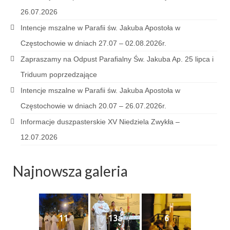
Sakrament namaszczenia chorych
26.07.2026
Intencje mszalne w Parafii św. Jakuba Apostoła w
Galeria
Częstochowie w dniach 27.07 – 02.08.2026r.
Galerie 2026
Zapraszamy na Odpust Parafialny Św. Jakuba Ap. 25 lipca i
Niedziela Palmowa 29.03.2026
Triduum poprzedzające
Intencje mszalne w Parafii św. Jakuba Apostoła w
Wielki Czwartek 02.04.2026
Częstochowie w dniach 20.07 – 26.07.2026r.
Wielki Piątek 03.04.2026
Informacje duszpasterskie XV Niedziela Zwykła –
Wielka Sobota 04.04.2026
12.07.2026
Godzina Miłosierdzia 12.04.2026
Najnowsza galeria
Galerie 2025
Pożegnanie Ks. Mateusza 29.06.2025
11
13a
6
Zakończenie Oktawy Bożego Ciała
26.06.2025