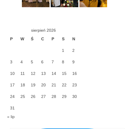
Galerie 2024
Niedziela Palmowa 24.03.2024
sierpień 2026
Wigilia Paschalna 30.03.2024
P
W
Ś
C
P
S
N
Odpust 2024
1
2
Galerie 2023
3
4
5
6
7
8
9
Bierzmowanie 27.11.2023
10
11
12
13
14
15
16
Odpust 2023
17
18
19
20
21
22
23
Zakończenie oktawy 2023
24
25
26
27
28
29
30
Niedziela Palmowa 2023
31
« lip
Galerie 2022