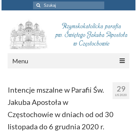
Szuklaj
w:
Menu
Aktualności
29
Intencje mszalne w Parafii Św.
Intencje mszalne
LIS 2020
Jakuba Apostoła w
Informacje duszpasterskie
Częstochowie w dniach od od 30
Piszą o nas
listopada do 6 grudnia 2020 r.
Remont kościoła