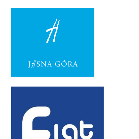
Pasterka 2019
Triduum St. Kostka 2019
Posługa Siostry Elekty
Uroczystość Św. Jakuba Ap 2019
Boże Ciało – 20 czerwca 2019
Pierwsza Komunia Święta 2019
Imieniny Ks Kanonika
Wigilia Paschalna 2019
Wielki Piątek 2019
Wielki Czwartek 2019
Droga Krzyżowa w parafii św. Jakuba