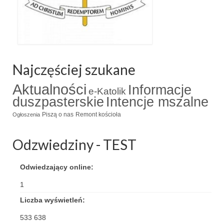
Triduum Św. St. Kostka 2018
Narodowy Dzień Pamięci “Żołnierzy
Wyklętych” 2018
Najczęściej szukane
Galerie 2017
Aktualności
Informacje
Remont plebanii 2017
e-Katolik
duszpasterskie
Intencje mszalne
Wprowadzenie nowego Proboszcza
Piszą o nas
Remont kościoła
Ogłoszenia
Imieniny kapłana
Odzwiedziny - TEST
Kancelaria
Odwiedzający online:
Zaprzyjaźnione strony
1
Kontakt
Liczba wyświetleń:
POMOC PSYCHOTERAPEUTY
533 638