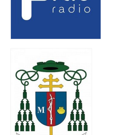
Apostoła w Częstochowie 2019
Imieniny Ks. Proboszcza 2019
Narodowy Dzień Pamięci “Żołnierzy
Wyklętych” 2019
Pielęgnacja drzew
Nasza parafia z lotu ptaka
Stare fotografie
Galerie 2018
Pasterka 2018
Remont kościoła
100 lecie Niepodległości
Bal Wszystkich Świętych 2018