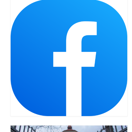
Pasterka 2022
Bierzmowanie 24.10.2022r.
Odpust 2022
Złoty Jubileusz
Pierwsza Komunia Św. – Gr 1
Pierwsza Komunia Św. – Gr 2
Galerie 2021
Pasterka 2021
Odpust 2021
Kościół Stacyjny Wielkiego Postu 2021
Pierwsza Komunia Święta